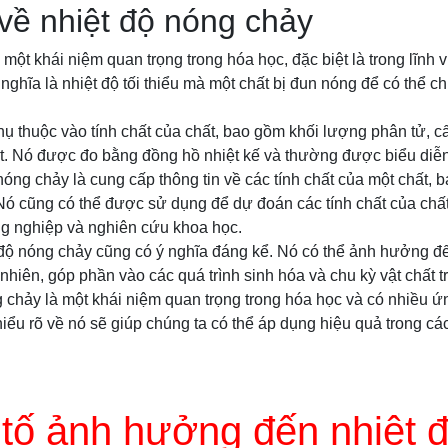
về nhiệt độ nóng chảy
một khái niệm quan trọng trong hóa học, đặc biệt là trong lĩnh v
ghĩa là nhiệt độ tối thiểu mà một chất bị đun nóng để có thể ch
ụ thuộc vào tính chất của chất, bao gồm khối lượng phân tử, cấ
uất. Nó được đo bằng đồng hồ nhiệt kế và thường được biểu diễ
nóng chảy là cung cấp thông tin về các tính chất của một chất, 
ý. Nó cũng có thể được sử dụng để dự đoán các tính chất của ch
ng nghiệp và nghiên cứu khoa học.
t độ nóng chảy cũng có ý nghĩa đáng kể. Nó có thể ảnh hưởng 
nhiên, góp phần vào các quá trình sinh hóa và chu kỳ vật chất tr
g chảy là một khái niệm quan trọng trong hóa học và có nhiều ứ
iểu rõ về nó sẽ giúp chúng ta có thể áp dụng hiệu quả trong cá
tố ảnh hưởng đến nhiệt 