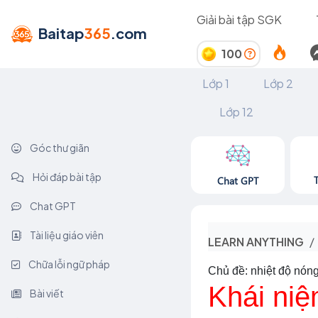
Giải bài tập SGK
Baitap
365
.com
100
Lớp 1
Lớp 2
Lớp 12
Góc thư giãn
Hỏi đáp bài tập
Chat GPT
Chat GPT
Tài liệu giáo viên
LEARN ANYTHING
Chữa lỗi ngữ pháp
Chủ đề: nhiệt độ nón
Khái niệ
Bài viết