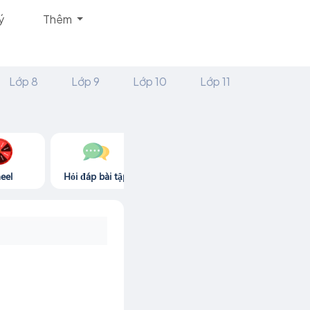
ý
Thêm
Lớp 8
Lớp 9
Lớp 10
Lớp 11
eel
Hỏi đáp bài tập
Góc thư giãn
Game365.