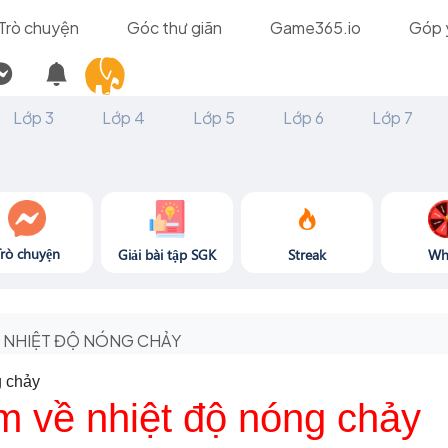
Trò chuyện
Góc thư giãn
Game365.io
Góp 
Lớp 3
Lớp 4
Lớp 5
Lớp 6
Lớp 7
Trò chuyện
Giải bài tập SGK
Streak
Wh
NHIỆT ĐỘ NÓNG CHẢY
g chảy
m về nhiệt độ nóng chảy