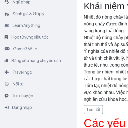
Ngữ pháp
Khái niệm 
Đánh giá & Góp ý
Nhiệt độ nóng chảy là 
nóng chảy được định n
Learn Anything
sang trạng thái lỏng.
Học từ vựng siêu tốc
Nhiệt độ nóng chảy ph
thái tinh thể và áp s
Game365.io
Ý nghĩa của nhiệt độ 
tử và tính chất vật l
Bảng xếp hạng chuyên cần
thực tế, như trong cô
Travelingo
Trong tự nhiên, nhiệ
các hợp chất trong tự 
Nối từ
Tóm lại, nhiệt độ nón
vực khác nhau. Việc h
Trò chuyện
nghiên cứu khoa học.
Đăng nhập
Tóm tắt
Các yếu 