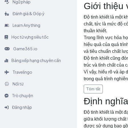
Ngữ pháp
Giới thiệu 
Đánh giá & Góp ý
Độ tinh khiết là một 
chất, tức là mức độ có
Learn Anything
thuần khiết.
Học từ vựng siêu tốc
Trong lĩnh vực hóa họ
hiệu quả của quá trìn
Game365.io
và tiêu chuẩn chất lư
Độ tinh khiết cũng đón
Bảng xếp hạng chuyên cần
trúc và tính chất của 
Travelingo
Vì vậy, hiểu rõ và áp
trong quá trình nghiê
Nối từ
Tóm tắt
Trò chuyện
Định nghĩa
Đăng nhập
Độ tinh khiết là một 
giữa khối lượng chất 
được sử dụng bao gồm 