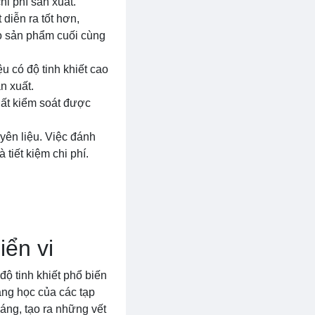
i phí sản xuất.
 diễn ra tốt hơn,
ảo sản phẩm cuối cùng
u có độ tinh khiết cao
n xuất.
uất kiểm soát được
uyên liệu. Việc đánh
tiết kiệm chi phí.
iển vi
ộ tinh khiết phổ biến
ang học của các tạp
áng, tạo ra những vết