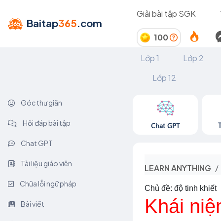
Giải bài tập SGK
Baitap
365
.com
100
Lớp 1
Lớp 2
Lớp 12
Góc thư giãn
Hỏi đáp bài tập
Chat GPT
Chat GPT
Tài liệu giáo viên
LEARN ANYTHING
Chữa lỗi ngữ pháp
Chủ đề: độ tinh khiết
Khái niệ
Bài viết