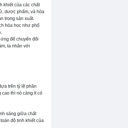
nh khiết của các chất
ử, dược phẩm, và hóa
n trong sản xuất.
ích hóa học như phổ
.
g ứng để chuyển đổi
ăm, ta nhân với
dựa trên tỷ lệ phần
 cao thì nó càng ít có
nh sáng giữa chất
toán độ tinh khiết của