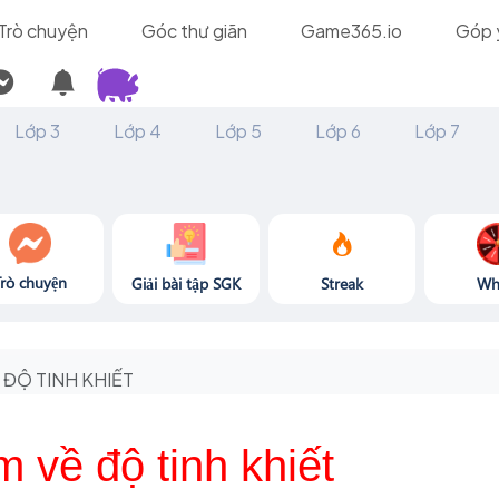
Trò chuyện
Góc thư giãn
Game365.io
Góp 
Lớp 3
Lớp 4
Lớp 5
Lớp 6
Lớp 7
Trò chuyện
Giải bài tập SGK
Streak
Wh
ĐỘ TINH KHIẾT
m về độ tinh khiết