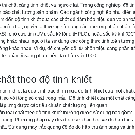
 thì chất càng tinh khiết và ngược lại. Trong công nghiệp, độ ti
 bảo chất lượng sản phẩm. Các ngành công nghiệp như điện t
m đến độ tinh khiết của các chất để đảm bảo hiệu quả và an toà
của một chất, người ta thường sử dụng các phương pháp phân t
S), phổ cực tím (UV), sắc ký lỏng (HPLC), hoặc sắc ký khí (GC)
ờng khác nhau, người ta sử dụng các công thức tính toán tươn
ờng khác nhau. Ví dụ, để chuyển đổi từ phần triệu sang phần tr
 từ phần tỷ sang phần triệu, ta nhân với 1000.
hất theo độ tinh khiết
 tinh khiết là quá trình xác định mức độ tinh khiết của một chất 
ết so với tổng số chất trong mẫu. Độ tinh khiết của một chất càng
đáp ứng được các tiêu chuẩn chất lượng liên quan.
 loại chất theo độ tinh khiết thường được sử dụng bao gồm:
quang: Phương pháp này dựa trên sự khác biệt về độ hấp thụ á
 chất. Sử dụng máy trắc quang để đo độ hấp thụ ánh sáng và tính 