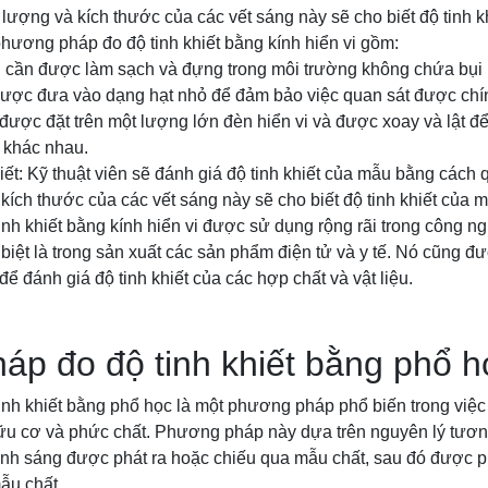
lượng và kích thước của các vết sáng này sẽ cho biết độ tinh k
hương pháp đo độ tinh khiết bằng kính hiển vi gồm:
 cần được làm sạch và đựng trong môi trường không chứa bụi 
ược đưa vào dạng hạt nhỏ để đảm bảo việc quan sát được chí
được đặt trên một lượng lớn đèn hiển vi và được xoay và lật đ
 khác nhau.
iết: Kỹ thuật viên sẽ đánh giá độ tinh khiết của mẫu bằng cách 
ích thước của các vết sáng này sẽ cho biết độ tinh khiết của m
nh khiết bằng kính hiển vi được sử dụng rộng rãi trong công n
iệt là trong sản xuất các sản phẩm điện tử và y tế. Nó cũng đ
ể đánh giá độ tinh khiết của các hợp chất và vật liệu.
p đo độ tinh khiết bằng phổ h
h khiết bằng phổ học là một phương pháp phổ biến trong việc đ
hữu cơ và phức chất. Phương pháp này dựa trên nguyên lý tươn
 ánh sáng được phát ra hoặc chiếu qua mẫu chất, sau đó được p
ẫu chất.