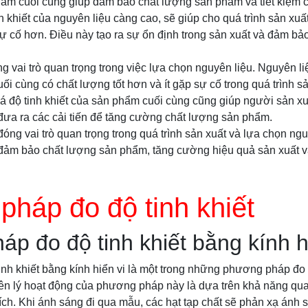
ẩm cuối cùng giúp đảm bảo chất lượng sản phẩm và tiết kiệm ch
h khiết của nguyên liệu càng cao, sẽ giúp cho quá trình sản xuất
ự cố hơn. Điều này tạo ra sự ổn định trong sản xuất và đảm b
g vai trò quan trọng trong việc lựa chọn nguyên liệu. Nguyên liệ
ối cùng có chất lượng tốt hơn và ít gặp sự cố trong quá trình sả
iá độ tinh khiết của sản phẩm cuối cùng cũng giúp người sản x
 đưa ra các cải tiến để tăng cường chất lượng sản phẩm.
 đóng vai trò quan trọng trong quá trình sản xuất và lựa chọn ng
p đảm bảo chất lượng sản phẩm, tăng cường hiệu quả sản xuất và 
háp đo độ tinh khiết
p đo độ tinh khiết bằng kính h
h khiết bằng kính hiển vi là một trong những phương pháp đo đ
yên lý hoạt động của phương pháp này là dựa trên khả năng qu
ích. Khi ánh sáng đi qua mẫu, các hạt tạp chất sẽ phản xạ ánh s