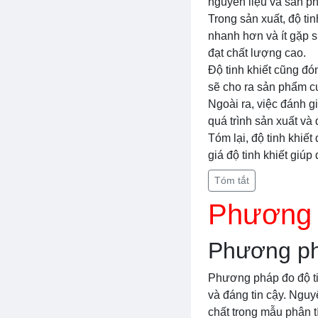
nguyên liệu và sản ph
Trong sản xuất, độ tin
nhanh hơn và ít gặp s
đạt chất lượng cao.
Độ tinh khiết cũng đón
sẽ cho ra sản phẩm cu
Ngoài ra, việc đánh g
quá trình sản xuất và
Tóm lại, độ tinh khiết
giá độ tinh khiết giú
Tóm tắt
Phương p
Phương phá
Phương pháp đo độ tin
và đáng tin cậy. Ngu
chất trong mẫu phân t