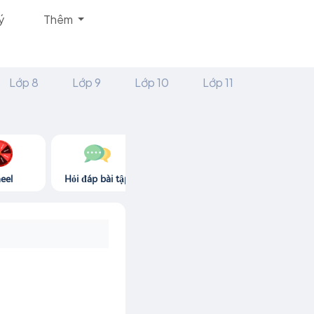
ý
Thêm
Lớp 8
Lớp 9
Lớp 10
Lớp 11
eel
Hỏi đáp bài tập
Góc thư giãn
Game365.