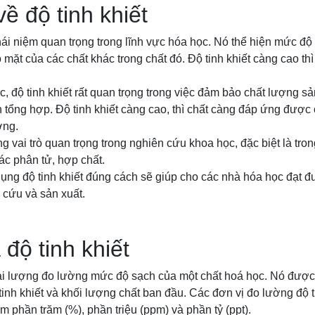
về độ tinh khiết
khái niệm quan trọng trong lĩnh vực hóa học. Nó thể hiện mức độ 
 mặt của các chất khác trong chất đó. Độ tinh khiết càng cao thì
c, độ tinh khiết rất quan trọng trong việc đảm bảo chất lượng 
h tổng hợp. Độ tinh khiết càng cao, thì chất càng đáp ứng được 
ợng.
g vai trò quan trọng trong nghiên cứu khoa học, đặc biệt là tro
các phân tử, hợp chất.
 dụng độ tinh khiết đúng cách sẽ giúp cho các nhà hóa học đạt đ
n cứu và sản xuất.
 độ tinh khiết
đại lượng đo lường mức độ sạch của một chất hoá học. Nó được 
tinh khiết và khối lượng chất ban đầu. Các đơn vị đo lường độ 
phần trăm (%), phần triệu (ppm) và phần tỷ (ppt).