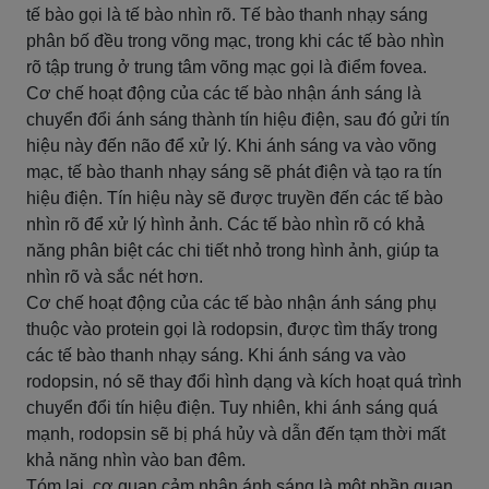
tế bào gọi là tế bào nhìn rõ. Tế bào thanh nhạy sáng
phân bố đều trong võng mạc, trong khi các tế bào nhìn
rõ tập trung ở trung tâm võng mạc gọi là điểm fovea.
Cơ chế hoạt động của các tế bào nhận ánh sáng là
chuyển đổi ánh sáng thành tín hiệu điện, sau đó gửi tín
hiệu này đến não để xử lý. Khi ánh sáng va vào võng
mạc, tế bào thanh nhạy sáng sẽ phát điện và tạo ra tín
hiệu điện. Tín hiệu này sẽ được truyền đến các tế bào
nhìn rõ để xử lý hình ảnh. Các tế bào nhìn rõ có khả
năng phân biệt các chi tiết nhỏ trong hình ảnh, giúp ta
nhìn rõ và sắc nét hơn.
Cơ chế hoạt động của các tế bào nhận ánh sáng phụ
thuộc vào protein gọi là rodopsin, được tìm thấy trong
các tế bào thanh nhạy sáng. Khi ánh sáng va vào
rodopsin, nó sẽ thay đổi hình dạng và kích hoạt quá trình
chuyển đổi tín hiệu điện. Tuy nhiên, khi ánh sáng quá
mạnh, rodopsin sẽ bị phá hủy và dẫn đến tạm thời mất
khả năng nhìn vào ban đêm.
Tóm lại, cơ quan cảm nhận ánh sáng là một phần quan