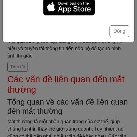
tải đến thalamus, một khu vực trong não bộ, trước khi
đến vùng thị giác của não bộ. Tại đây, các tín hiệu được
xử lý, phân tích và ghép lại để tạo ra một hình ảnh thị
giác hoàn chỉnh.
Đóng
Tóm lại, quá trình giải mã thông tin trong mắt thường là
một quá trình phức tạp, bao gồm nhiều bước xử lý tín
hiệu và truyền tải thông tin đến não bộ để tạo ra hình
ảnh thị giác.
Tóm tắt
Các vấn đề liên quan đến mắt
thường
Tổng quan về các vấn đề liên quan
đến mắt thường
Mắt thường là một phần quan trọng của cơ thể, giúp
chúng ta nhìn thấy thế giới xung quanh. Tuy nhiên, nó
cũng có thể gặp phải nhiều vấn đề khác nhau. Các vấn