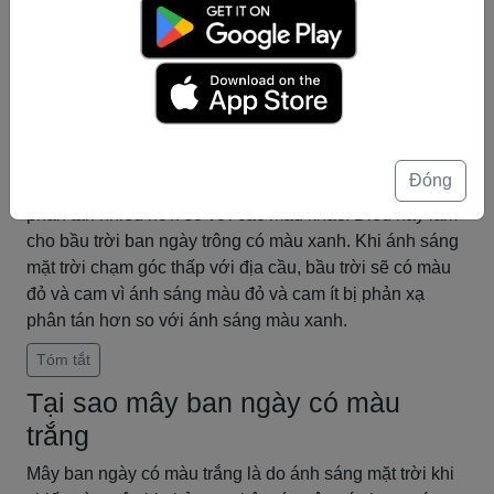
xanh
Bầu trời ban ngày có màu xanh là do cơ chế phản xạ
phân tán của ánh sáng trên các hạt khí trong khí quyển.
Ánh sáng mặt trời khi đi qua khí quyển sẽ bị phân tán và
lan tỏa theo hướng khác nhau. Các hạt khí trong khí
quyển có kích thước nhỏ hơn bước sóng của ánh sáng
Đóng
màu xanh, do đó ánh sáng màu xanh sẽ bị phản xạ
phân tán nhiều hơn so với các màu khác. Điều này làm
cho bầu trời ban ngày trông có màu xanh. Khi ánh sáng
mặt trời chạm góc thấp với địa cầu, bầu trời sẽ có màu
đỏ và cam vì ánh sáng màu đỏ và cam ít bị phản xạ
phân tán hơn so với ánh sáng màu xanh.
Tóm tắt
Tại sao mây ban ngày có màu
trắng
Mây ban ngày có màu trắng là do ánh sáng mặt trời khi