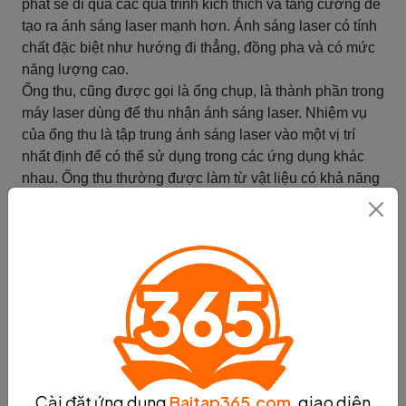
phát sẽ đi qua các quá trình kích thích và tăng cường để
tạo ra ánh sáng laser mạnh hơn. Ánh sáng laser có tính
chất đặc biệt như hướng đi thẳng, đồng pha và có mức
năng lượng cao.
Ống thu, cũng được gọi là ống chụp, là thành phần trong
máy laser dùng để thu nhận ánh sáng laser. Nhiệm vụ
của ống thu là tập trung ánh sáng laser vào một vị trí
nhất định để có thể sử dụng trong các ứng dụng khác
nhau. Ống thu thường được làm từ vật liệu có khả năng
tập trung ánh sáng và có tính chất phản xạ cao.
Công nghệ ống thu trong máy laser có thể sử dụng các
loại ống thu khác nhau như ống thu đa tiếp xúc, ống thu
tiêu cự và ống thu quang học. Mỗi loại ống thu có cấu
trúc và đặc điểm riêng, tùy thuộc vào yêu cầu và ứng
dụng của máy laser.
Qua quá trình hoạt động của ống phát và ống thu, máy
laser có thể tạo ra ánh sáng laser mạnh và tập trung ánh
sáng vào một vị trí nhất định. Điều này cho phép ánh
sáng laser được sử dụng trong nhiều lĩnh vực như khoa
Cài đặt ứng dụng
Baitap365.com
, giao diện