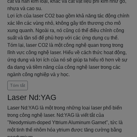
cắt và hàn kim loại, khắc và cắt vật liệu phi kim như gỗ,
nhựa và cao su.
Lợi ích của laser CO2 bao gồm khả năng tác động chính
xác lên các vùng nhỏ, không gây tổn thương cho mô
xung quanh. Ngoài ra, nó cũng có thể điều chỉnh công
suất và tần số để phù hợp với các ứng dụng cụ thể.
Tóm lại, laser CO2 là một công nghệ quan trọng trong
lĩnh vực công nghệ laser. Hiểu về cách thức hoạt động,
ứng dụng và lợi ích của nó sẽ giúp ta hiểu rõ hơn về sự
đa dạng và tiềm năng của công nghệ laser trong các
ngành công nghiệp và y học.
Tóm tắt
Laser Nd:YAG
Laser Nd:YAG là một trong những loại laser phổ biến
trong công nghệ laser. Nd:YAG là viết tắt của
"Neodymium-doped Yttrium Aluminum Garnet", tức là
một tinh thể nhôm hóa ytrium được tăng cường bằng