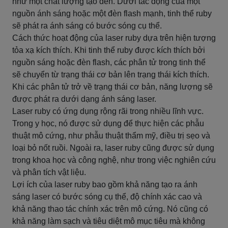
như một chất lượng tạo đèn. Dưới tác động của một
nguồn ánh sáng hoặc một đèn flash mạnh, tinh thể ruby
sẽ phát ra ánh sáng có bước sóng cụ thể.
Cách thức hoạt động của laser ruby dựa trên hiện tượng
tỏa xạ kích thích. Khi tinh thể ruby được kích thích bởi
nguồn sáng hoặc đèn flash, các phân tử trong tinh thể
sẽ chuyển từ trạng thái cơ bản lên trạng thái kích thích.
Khi các phân tử trở về trạng thái cơ bản, năng lượng sẽ
được phát ra dưới dạng ánh sáng laser.
Laser ruby có ứng dụng rộng rãi trong nhiều lĩnh vực.
Trong y học, nó được sử dụng để thực hiện các phẫu
thuật mô cứng, như phẫu thuật thẩm mỹ, điều trị sẹo và
loại bỏ nốt ruồi. Ngoài ra, laser ruby cũng được sử dụng
trong khoa học và công nghệ, như trong việc nghiên cứu
và phân tích vật liệu.
Lợi ích của laser ruby bao gồm khả năng tạo ra ánh
sáng laser có bước sóng cụ thể, độ chính xác cao và
khả năng thao tác chính xác trên mô cứng. Nó cũng có
khả năng làm sạch và tiêu diệt mô mục tiêu mà không