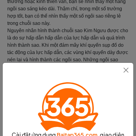
thường hoặc kính thiên văn, bạn sẽ nhìn thấy một hàng
ngôi sao sáng kéo dài. Thậm chí, trong một số trường
hợp tốt, bạn có thể nhìn thấy một số ngôi sao riêng lẻ
trong chuỗi sao này.
Nguyên nhân hình thành chuỗi sao Kim Ngưu được cho
là do sự hấp dẫn hấp dẫn của lực hấp dẫn và quá trình
hình thành sao. Khi một đám mây khí quyển sụp đổ do
tác động của lực hấp dẫn, các vùng khí quyển dày được
nén lại và hình thành các ngôi sao. Những ngôi sao
trong chuỗi sao Kim Ngưu có cùng nguồn gốc từ một
đám mây khí quyển ban đầu, vì vậy chúng có cùng độ
tuổi và cấu trúc.
Chuỗi sao Kim Ngưu không chỉ là một hiện tượng thiên
văn đẹp mắt, mà còn là một nguồn thông tin quan trọng
cho các nhà thiên văn học nghiên cứu về sự hình thành
và tiến hóa của sao. Việc quan sát và nghiên cứu chuỗi
sao Kim Ngưu giúp chúng ta hiểu rõ hơn về quá trình
hình thành và phát triển của vũ trụ.
Cài đặt ứng dụng
Baitap365.com
, giao diện