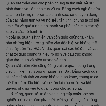
Quan sát thiên văn cho phép chúng ta tìm hiểu về sự
hình thành và tiến hóa của vũ trụ. Bằng cách nghiên cứu
các hiện tượng như sự tạo thành sao, sự chuyển động
của các hành tinh và vụ nổ siêu tân tinh, chúng ta có thể
tìm hiểu về quá trình hình thành và phát triển của các hệ
sao và các hệ hành tinh.
Ngoài ra, quan sát thiên văn còn giúp chúng ta khám
phá những hiện tượng thiên văn đặc biệt và không thể
tìm thấy trên Trái Đất. Ví dụ, quan sát các hố đen và vật
chất tối giúp chúng ta hiểu rõ hơn về cấu trúc không
gian thời gian và hiện tượng vô hạn.
Quan sát thiên văn cũng đóng vai trò quan trọng trong
việc tìm kiếm sự sống ở ngoài Trái Đất. Bằng cách quan
sát các hành tinh và vùng không gian khác, chúng ta có
thể tìm kiếm dấu hiệu về sự tồn tại của nước và khí
quyển, những yếu tố quan trọng cho sự sống.
Cuối cùng, quan sát thiên văn cung cấp nhiều cơ hội
nghiên cứu và khám phá mới. Với sự tiến bộ của công
nghệ, chúng ta có thể sử dụng các kính viễn vọng mạnh