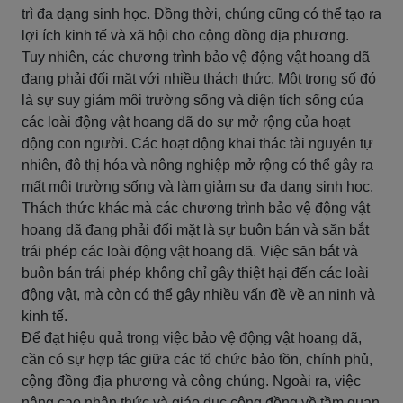
trì đa dạng sinh học. Đồng thời, chúng cũng có thể tạo ra
lợi ích kinh tế và xã hội cho cộng đồng địa phương.
Tuy nhiên, các chương trình bảo vệ động vật hoang dã
đang phải đối mặt với nhiều thách thức. Một trong số đó
là sự suy giảm môi trường sống và diện tích sống của
các loài động vật hoang dã do sự mở rộng của hoạt
động con người. Các hoạt động khai thác tài nguyên tự
nhiên, đô thị hóa và nông nghiệp mở rộng có thể gây ra
mất môi trường sống và làm giảm sự đa dạng sinh học.
Thách thức khác mà các chương trình bảo vệ động vật
hoang dã đang phải đối mặt là sự buôn bán và săn bắt
trái phép các loài động vật hoang dã. Việc săn bắt và
buôn bán trái phép không chỉ gây thiệt hại đến các loài
động vật, mà còn có thể gây nhiều vấn đề về an ninh và
kinh tế.
Để đạt hiệu quả trong việc bảo vệ động vật hoang dã,
cần có sự hợp tác giữa các tổ chức bảo tồn, chính phủ,
cộng đồng địa phương và công chúng. Ngoài ra, việc
nâng cao nhận thức và giáo dục cộng đồng về tầm quan