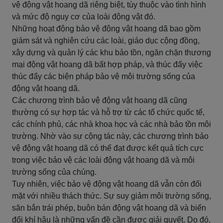
vệ động vật hoang dã riêng biệt, tùy thuộc vào tình hình
và mức độ nguy cơ của loài động vật đó.
Những hoạt động bảo vệ động vật hoang dã bao gồm
giám sát và nghiên cứu các loài, giáo dục cộng đồng,
xây dựng và quản lý các khu bảo tồn, ngăn chặn thương
mại động vật hoang dã bất hợp pháp, và thúc đẩy việc
thúc đẩy các biện pháp bảo vệ môi trường sống của
động vật hoang dã.
Các chương trình bảo vệ động vật hoang dã cũng
thường có sự hợp tác và hỗ trợ từ các tổ chức quốc tế,
các chính phủ, các nhà khoa học và các nhà bảo tồn môi
trường. Nhờ vào sự cộng tác này, các chương trình bảo
vệ động vật hoang dã có thể đạt được kết quả tích cực
trong việc bảo vệ các loài động vật hoang dã và môi
trường sống của chúng.
Tuy nhiên, việc bảo vệ động vật hoang dã vẫn còn đối
mặt với nhiều thách thức. Sự suy giảm môi trường sống,
săn bắn trái phép, buôn bán động vật hoang dã và biến
đổi khí hậu là những vấn đề cần được giải quyết. Do đó,