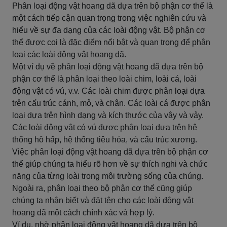
Phân loại động vật hoang dã dựa trên bộ phận cơ thể là
một cách tiếp cận quan trọng trong việc nghiên cứu và
hiểu về sự đa dạng của các loài động vật. Bộ phận cơ
thể được coi là đặc điểm nổi bật và quan trọng để phân
loại các loài động vật hoang dã.
Một ví dụ về phân loại động vật hoang dã dựa trên bộ
phận cơ thể là phân loại theo loài chim, loài cá, loài
động vật có vú, v.v. Các loài chim được phân loại dựa
trên cấu trúc cánh, mỏ, và chân. Các loài cá được phân
loại dựa trên hình dạng và kích thước của vây và vảy.
Các loài động vật có vú được phân loại dựa trên hệ
thống hô hấp, hệ thống tiêu hóa, và cấu trúc xương.
Việc phân loại động vật hoang dã dựa trên bộ phận cơ
thể giúp chúng ta hiểu rõ hơn về sự thích nghi và chức
năng của từng loài trong môi trường sống của chúng.
Ngoài ra, phân loại theo bộ phận cơ thể cũng giúp
chúng ta nhận biết và đặt tên cho các loài động vật
hoang dã một cách chính xác và hợp lý.
Ví dụ, nhờ phân loại động vật hoang dã dựa trên bộ