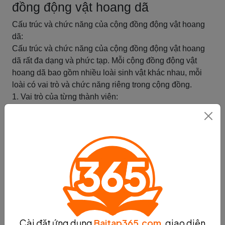
đồng động vật hoang dã
Cấu trúc và chức năng của cộng đồng động vật hoang
dã:
Cấu trúc và chức năng của cộng đồng động vật hoang
dã rất đa dạng và phức tạp. Mỗi cộng đồng động vật
hoang dã bao gồm nhiều loài sinh vật khác nhau, mỗi
loài có vai trò và chức năng riêng trong cộng đồng.
1. Vai trò của từng thành viên:
- Người đứng đầu: Thường là loài có tầm ảnh hưởng
lớn nhất trong cộng đồng, đóng vai trò lãnh đạo và quản
lý cộng đồng.
- Các thành viên chính: Bao gồm các loài chiếm đa số
trong cộng đồng, đóng vai trò quan trọng trong duy trì
cấu trúc và chức năng của cộng đồng.
- Các thành viên phụ: Bao gồm các loài khác, không
chiếm đa số nhưng cũng có vai trò đóng góp trong cộng
đồng, ví dụ như loài cỏ, côn trùng, và các loài cây.
2. Quan hệ giữa các loài:
Cài đặt ứng dụng
Baitap365.com
, giao diện