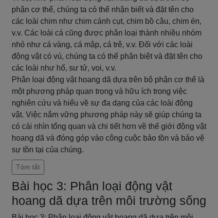
phận cơ thể, chúng ta có thể nhận biết và đặt tên cho
các loài chim như chim cánh cụt, chim bồ câu, chim én,
v.v. Các loài cá cũng được phân loại thành nhiều nhóm
nhỏ như cá vàng, cá mập, cá trê, v.v. Đối với các loài
động vật có vú, chúng ta có thể phân biệt và đặt tên cho
các loài như hổ, sư tử, voi, v.v.
Phân loại động vật hoang dã dựa trên bộ phận cơ thể là
một phương pháp quan trọng và hữu ích trong việc
nghiên cứu và hiểu về sự đa dạng của các loài động
vật. Việc nắm vững phương pháp này sẽ giúp chúng ta
có cái nhìn tổng quan và chi tiết hơn về thế giới động vật
hoang dã và đóng góp vào công cuộc bảo tồn và bảo vệ
sự tồn tại của chúng.
Tóm tắt
Bài học 3: Phân loại động vật
hoang dã dựa trên môi trường sống
Bài học 3: Phân loại động vật hoang dã dựa trên môi