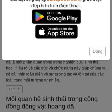
- Quan hệ cạnh tranh: Các loài trong cộng đồng đồng
đẹp hơn trên điện thoại.
thời cạnh tranh nguồn tài nguyên có hạn như thức ăn,
không gian sống và đối tác sinh sản. Quan hệ cạnh
tranh giữa các loài giúp duy trì sự cân bằng trong cộng
đồng.
- Quan hệ hợp tác: Một số loài trong cộng đồng có thể
hợp tác với nhau để tăng cường khả năng sống sót và
săn mồi. Ví dụ, một loài chim có thể đánh dấu vị trí thức
ăn cho các loài động vật săn mồi khác.
Đóng
Cấu trúc và chức năng của cộng đồng động vật hoang
dã là một phần quan trọng trong nghiên cứu sinh thái
học. Hiểu rõ về cấu trúc và chức năng này giúp chúng ta
có cái nhìn toàn diện về sự tương tác và tồn tại của các
loài trong môi trường tự nhiên.
Tóm tắt
Mối quan hệ sinh thái trong cộng
đồng động vật hoang dã