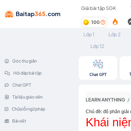
Giải bài tập SGK
Baitap
365
.com
100
Lớp 1
Lớp 2
Lớp 12
Góc thư giãn
Hỏi đáp bài tập
Chat GPT
Chat GPT
Tài liệu giáo viên
LEARN ANYTHING
Chữa lỗi ngữ pháp
Chủ đề: độ phân giải
Khái niệ
Bài viết