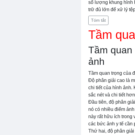
số lượng khung hình 
trữ đủ lớn để xử lý tệp
Tóm tắt
Tầm quan
Tầm quan t
ảnh
Tầm quan trọng của đ
Độ phân giải cao là m
chi tiết của hình ảnh
sắc nét và chi tiết hơn
Đầu tiên, độ phân giả
nó có nhiều điểm ảnh 
này rất hữu ích trong
các bức ảnh y tế cần p
Thứ hai, độ phân giải