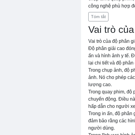
công nghệ phù hợp để
Tóm tắt
Vai trò củ
Vai trò của độ phân g
Độ phân giải cao đóng
ấn và hình ảnh y tế. 
lại chi tiết và độ phâ
Trong chụp ảnh, độ ph
ảnh. Nó cho phép các 
lượng cao.
Trong quay phim, độ p
chuyển động. Điều nà
hấp dẫn cho người x
Trong in ấn, độ phân g
đảm bảo rằng các hìn
người dùng.