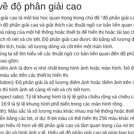
 về độ phân giải cao
 giải cao là một bài học quan trọng trong chủ đề "độ phân giải 
m độ phân giải cao và giải thích các thuật ngữ cơ bản liên quan
ả năng của một hệ thống hoặc thiết bị để hiển thị hoặc tái tạo ch
h rõ nét và chi tiết. Độ phân giải cao được đo bằng số lượng
iện tích, hoặc số lượng dòng và cột trên một màn hình.
úng ta sẽ tìm hiểu về các thuật ngữ cơ bản liên quan đến độ phâ
 bao gồm:
Điểm ảnh là đơn vị nhỏ nhất trong hình ảnh hoặc màn hình. Nó
màu sắc trên các thiết bị hiển thị.
lution): Độ phân giải là số lượng điểm ảnh hoặc điểm ảnh trên m
thì hình ảnh sẽ càng rõ nét và chi tiết hơn.
spect ratio): Tỷ lệ khung hình là tỷ lệ giữa chiều rộng và chiều
 16:9 là tỷ lệ khung hình phổ biến trong các màn hình rộng.
th): Màu sắc là số lượng màu khác nhau mà hệ thống hoặc thiết b
n bằng các bit, ví dụ: 8-bit màu có thể hiển thị 256 màu khác n
ạn hiểu rõ hơn về độ phân giải cao và tầm quan trọng của nó tr
n ấn và hình ảnh y tế. Hiểu về độ phân giải cao sẽ giúp bạn lựa