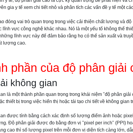
nh y tế, độ phân giải cao là cực kỳ quan trọng để phát hiện và c
n gia y tế xem chi tiết nhỏ và phân tích các vấn đề y tế một cá
ao đóng vai trò quan trọng trong việc cải thiện chất lượng và độ
c lĩnh vực công nghệ khác nhau. Nó là một yếu tố không thể thi
những lĩnh vực này để đảm bảo rằng họ có thể sản xuất và truyề
t lượng cao.
h phần của độ phân giải 
ải không gian
an là một thành phần quan trọng trong khái niệm "độ phân giải 
 thiết bị trong việc hiển thị hoặc tái tạo chi tiết về không gian 
.
an được tính bằng cách xác định số lượng điểm ảnh hoặc pixel
ng. Độ phân giải được đo bằng đơn vị "pixel per inch" (PPI) hoặ
ng cao thì số lượng pixel trên mỗi đơn vị diện tích càng lớn, dẫn 