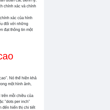
hẩn đoán các bệnh lý.
ch chính xác và chính
 chính xác của hình
ếu đối với những
n đạt thông tin một
cao
cao". Nó thể hiện khả
trong một hình ảnh,
 trên mỗi chiều của
c "dots per inch"
đến hiển thị chi tiết