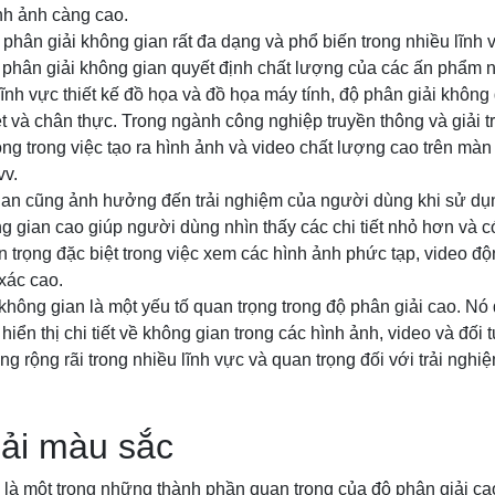
nh ảnh càng cao.
hân giải không gian rất đa dạng và phổ biến trong nhiều lĩnh
 phân giải không gian quyết định chất lượng của các ấn phẩm n
lĩnh vực thiết kế đồ họa và đồ họa máy tính, độ phân giải không
ét và chân thực. Trong ngành công nghiệp truyền thông và giải tr
ọng trong việc tạo ra hình ảnh và video chất lượng cao trên màn 
vv.
an cũng ảnh hưởng đến trải nghiệm của người dùng khi sử dụng 
g gian cao giúp người dùng nhìn thấy các chi tiết nhỏ hơn và c
n trọng đặc biệt trong việc xem các hình ảnh phức tạp, video độ
 xác cao.
 không gian là một yếu tố quan trọng trong độ phân giải cao. Nó
iển thị chi tiết về không gian trong các hình ảnh, video và đối
g rộng rãi trong nhiều lĩnh vực và quan trọng đối với trải ngh
iải màu sắc
 là một trong những thành phần quan trọng của độ phân giải c