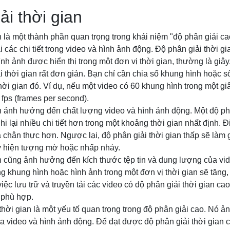
ải thời gian
n là một thành phần quan trọng trong khái niệm "độ phân giải c
ại các chi tiết trong video và hình ảnh động. Độ phân giải thời 
nh ảnh được hiển thị trong một đơn vị thời gian, thường là giây
i thời gian rất đơn giản. Bạn chỉ cần chia số khung hình hoặc s
hời gian đó. Ví dụ, nếu một video có 60 khung hình trong một giâ
 fps (frames per second).
n ảnh hưởng đến chất lượng video và hình ảnh động. Một độ phâ
hi lại nhiều chi tiết hơn trong một khoảng thời gian nhất định. 
chân thực hơn. Ngược lại, độ phân giải thời gian thấp sẽ làm 
y hiện tượng mờ hoặc nhấp nháy.
n cũng ảnh hưởng đến kích thước tệp tin và dung lượng của vid
ng khung hình hoặc hình ảnh trong một đơn vị thời gian sẽ tăng
việc lưu trữ và truyền tải các video có độ phân giải thời gian c
 phù hợp.
 thời gian là một yếu tố quan trọng trong độ phân giải cao. Nó 
 video và hình ảnh động. Để đạt được độ phân giải thời gian c