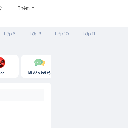
ý
Thêm
Lớp 8
Lớp 9
Lớp 10
Lớp 11
eel
Hỏi đáp bài tập
Góc thư giãn
Game365.