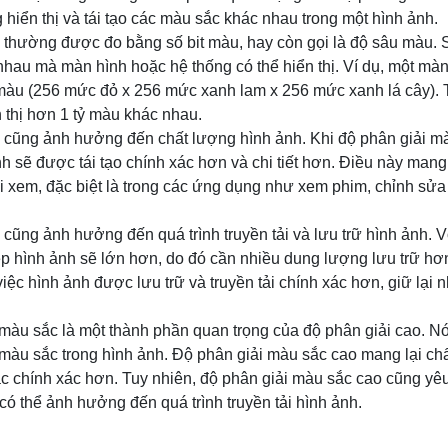
hiển thị và tái tạo các màu sắc khác nhau trong một hình ảnh.
 thường được đo bằng số bit màu, hay còn gọi là độ sâu màu. S
au mà màn hình hoặc hệ thống có thể hiển thị. Ví dụ, một màn 
u màu (256 mức đỏ x 256 mức xanh lam x 256 mức xanh lá cây). 
n thị hơn 1 tỷ màu khác nhau.
 cũng ảnh hưởng đến chất lượng hình ảnh. Khi độ phân giải m
h sẽ được tái tạo chính xác hơn và chi tiết hơn. Điều này mang 
 xem, đặc biệt là trong các ứng dụng như xem phim, chỉnh sửa 
cũng ảnh hưởng đến quá trình truyền tải và lưu trữ hình ảnh. 
ệp hình ảnh sẽ lớn hơn, do đó cần nhiều dung lượng lưu trữ hơn
ệc hình ảnh được lưu trữ và truyền tải chính xác hơn, giữ lại nh
 màu sắc là một thành phần quan trọng của độ phân giải cao. 
ác màu sắc trong hình ảnh. Độ phân giải màu sắc cao mang lại ch
ắc chính xác hơn. Tuy nhiên, độ phân giải màu sắc cao cũng yê
có thể ảnh hưởng đến quá trình truyền tải hình ảnh.