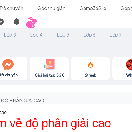
Trò chuyện
Góc thư giãn
Game365.io
Góp 
Lớp 3
Lớp 4
Lớp 5
Lớp 6
Lớp 7
Trò chuyện
Giải bài tập SGK
Streak
Wh
ĐỘ PHÂN GIẢI CAO
 cao
m về độ phân giải cao