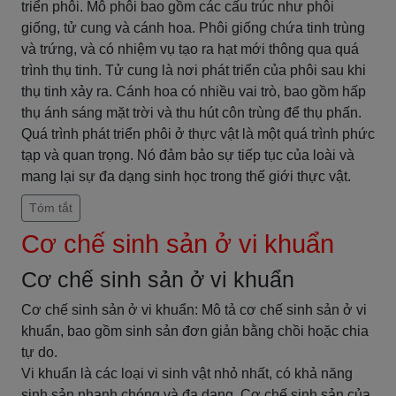
triển phôi. Mô phôi bao gồm các cấu trúc như phôi
giống, tử cung và cánh hoa. Phôi giống chứa tinh trùng
và trứng, và có nhiệm vụ tạo ra hạt mới thông qua quá
trình thụ tinh. Tử cung là nơi phát triển của phôi sau khi
thụ tinh xảy ra. Cánh hoa có nhiều vai trò, bao gồm hấp
thụ ánh sáng mặt trời và thu hút côn trùng để thụ phấn.
Quá trình phát triển phôi ở thực vật là một quá trình phức
tạp và quan trọng. Nó đảm bảo sự tiếp tục của loài và
mang lại sự đa dạng sinh học trong thế giới thực vật.
Tóm tắt
Cơ chế sinh sản ở vi khuẩn
Cơ chế sinh sản ở vi khuẩn
Cơ chế sinh sản ở vi khuẩn: Mô tả cơ chế sinh sản ở vi
khuẩn, bao gồm sinh sản đơn giản bằng chồi hoặc chia
tự do.
Vi khuẩn là các loại vi sinh vật nhỏ nhất, có khả năng
sinh sản nhanh chóng và đa dạng. Cơ chế sinh sản của