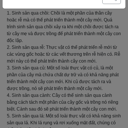
pháp khác nhau, bao gồm chồi, rễ, củ, cành và lá.
1. Sinh sản qua chồi: Chồi là một phần của thân cây
hoặc rễ mà có thể phát triển thành một cây mới. Quá
trình sinh sản qua chồi xảy ra khi một chồi được tách ra
từ cây mẹ và được trồng để phát triển thành một cây con
độc lập.
2. Sinh sản qua rễ: Thực vật có thể phát triển rễ mới từ
các vùng gốc hoặc từ các vết thương trên rễ hiện có. Rễ
mới này có thể phát triển thành cây con mới.
3. Sinh sản qua củ: Một số loài thực vật có củ, là một
phần của cây mà chứa chất dự trữ và có khả năng phát
triển thành một cây con mới. Khi củ được tách ra và
được trồng, nó sẽ phát triển thành một cây mới.
4. Sinh sản qua cành: Cây có thể sinh sản qua cành
bằng cách tách một phần của cây gốc và trồng nó riêng
biệt. Cành sau đó sẽ phát triển thành một cây con mới.
5. Sinh sản qua lá: Một số loài thực vật có khả năng sinh
sản qua lá. Khi lá rụng và rơi xuống mặt đất, chúng có