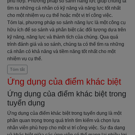
phù hợp. Phương pháp so sánh năng lực giúp chúng ta
tìm ra những cá nhân có kỹ năng và năng lực tốt nhất
cho một nhiệm vụ cụ thể hoặc một vị trí công việc.
Tóm lại, phương pháp so sánh năng lực là một công cụ
hữu ích để so sánh và phân biệt các đối tượng dựa trên
kỹ năng, năng lực và thành tích của chúng. Qua quá
trình đánh giá và so sánh, chúng ta có thể tìm ra những
cá nhân có khả năng và tiềm năng tốt nhất cho một
nhiệm vụ cụ thể.
Tóm tắt
Ứng dụng của điểm khác biệt
Ứng dụng của điểm khác biệt trong
tuyển dụng
Ứng dụng của điểm khác biệt trong tuyển dụng là một
phần quan trọng trong quá trình tìm kiếm và chọn lựa
nhân viên phù hợp cho một vị trí công việc. Sự đa dạng
và khác biệt giữa các ứng viên có thể mang lại nhiều lợi