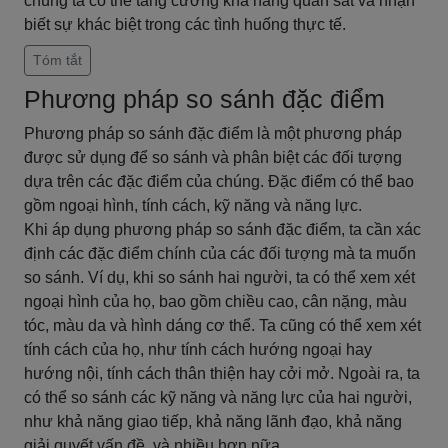
chúng ta có thể tăng cường khả năng quan sát và nhận
biết sự khác biệt trong các tình huống thực tế.
Tóm tắt
Phương pháp so sánh đặc điểm
Phương pháp so sánh đặc điểm là một phương pháp
được sử dụng để so sánh và phân biệt các đối tượng
dựa trên các đặc điểm của chúng. Đặc điểm có thể bao
gồm ngoại hình, tính cách, kỹ năng và năng lực.
Khi áp dụng phương pháp so sánh đặc điểm, ta cần xác
định các đặc điểm chính của các đối tượng mà ta muốn
so sánh. Ví dụ, khi so sánh hai người, ta có thể xem xét
ngoại hình của họ, bao gồm chiều cao, cân nặng, màu
tóc, màu da và hình dáng cơ thể. Ta cũng có thể xem xét
tính cách của họ, như tính cách hướng ngoại hay
hướng nội, tính cách thân thiện hay cởi mở. Ngoài ra, ta
có thể so sánh các kỹ năng và năng lực của hai người,
như khả năng giao tiếp, khả năng lãnh đạo, khả năng
giải quyết vấn đề, và nhiều hơn nữa.