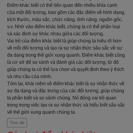
Điểm khác biệt có thể liên quan đến nhiều khía cạnh
của một đối tượng, bao gồm các đặc điểm về hình dạng,
kích thước, màu sắc, chức năng, tính năng, nguồn gốc,
v.v. Nhờ vào điểm khác biệt, chúng ta có thể phân loại
và xác định sự khác nhau giữa các đối tượng.
Vai trò của điểm khác biệt là giúp chúng ta hiểu rõ hơn
về mỗi đối tượng và tạo ra sự nhận thức sâu sắc về sự
đa dạng trong thế giới xung quanh. Điểm khác biệt cũng
là cơ sở để so sánh và đánh giá các đối tượng, từ đó
giúp chúng ta có thể lựa chọn và quyết định theo ý thích
và nhu cầu của mình.
Tóm lại, khái niệm về điểm khác biệt là sự nhận thức về
sự đa dạng và đặc trưng của các đối tượng, giúp chúng
ta phân biệt và so sánh chúng. Nó đóng vai trò quan
trọng trong việc tạo ra sự nhận thức và hiểu biết sâu sắc
về thế giới xung quanh chúng ta.
Tóm tắt