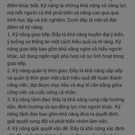
điểm khác biệt. Kỹ năng là những khả năng và năng lực
mà mỗi người có thể phát triển và nâng cao qua quá
trình học tập và trải nghiệm. Dưới đây là một số đặc
điểm về kỹ năng:
1. Kỹ năng giao tiếp: Đây là khả năng truyền đạt ý kiến,
ý tưởng và thông tin một cách hiệu quả và rõ ràng. Kỹ
năng giao tiếp bao gồm khả năng nghe và hiểu người
khác, sử dụng ngôn ngữ phù hợp và sự linh hoạt trong
giao tiếp.
2. Kỹ năng quản lý thời gian: Đây là khả năng sắp xếp
và quản lý thời gian một cách hiệu quả để hoàn thành
công việc, đạt được mục tiêu và duy trì cân bằng giữa
công việc và cuộc sống cá nhân.
3. Kỹ năng lãnh đạo: Đây là khả năng cung cấp hướng
dẫn, định hướng và tạo động lực cho người khác. Kỹ
năng lãnh đạo bao gồm khả năng đưa ra quyết định,
giải quyết xung đột và phát triển nhóm làm việc.
4. Kỹ năng giải quyết vấn đề: Đây là khả năng xác định