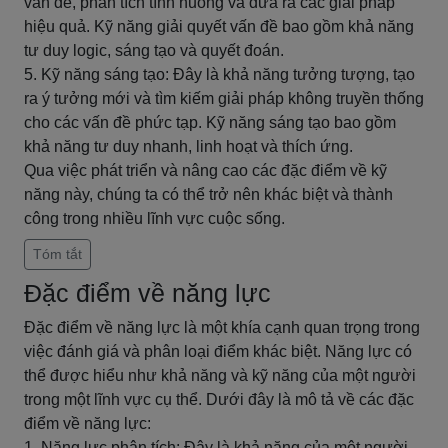
vấn đề, phân tích tình huống và đưa ra các giải pháp
hiệu quả. Kỹ năng giải quyết vấn đề bao gồm khả năng
tư duy logic, sáng tạo và quyết đoán.
5. Kỹ năng sáng tạo: Đây là khả năng tưởng tượng, tạo
ra ý tưởng mới và tìm kiếm giải pháp không truyền thống
cho các vấn đề phức tạp. Kỹ năng sáng tạo bao gồm
khả năng tư duy nhanh, linh hoạt và thích ứng.
Qua việc phát triển và nâng cao các đặc điểm về kỹ
năng này, chúng ta có thể trở nên khác biệt và thành
công trong nhiều lĩnh vực cuộc sống.
Tóm tắt
Đặc điểm về năng lực
Đặc điểm về năng lực là một khía cạnh quan trọng trong
việc đánh giá và phân loại điểm khác biệt. Năng lực có
thể được hiểu như khả năng và kỹ năng của một người
trong một lĩnh vực cụ thể. Dưới đây là mô tả về các đặc
điểm về năng lực:
1. Năng lực phân tích: Đây là khả năng của một người