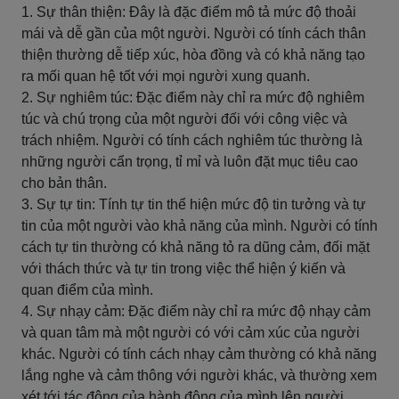
1. Sự thân thiện: Đây là đặc điểm mô tả mức độ thoải
mái và dễ gần của một người. Người có tính cách thân
thiện thường dễ tiếp xúc, hòa đồng và có khả năng tạo
ra mối quan hệ tốt với mọi người xung quanh.
2. Sự nghiêm túc: Đặc điểm này chỉ ra mức độ nghiêm
túc và chú trọng của một người đối với công việc và
trách nhiệm. Người có tính cách nghiêm túc thường là
những người cẩn trọng, tỉ mỉ và luôn đặt mục tiêu cao
cho bản thân.
3. Sự tự tin: Tính tự tin thể hiện mức độ tin tưởng và tự
tin của một người vào khả năng của mình. Người có tính
cách tự tin thường có khả năng tỏ ra dũng cảm, đối mặt
với thách thức và tự tin trong việc thể hiện ý kiến và
quan điểm của mình.
4. Sự nhạy cảm: Đặc điểm này chỉ ra mức độ nhạy cảm
và quan tâm mà một người có với cảm xúc của người
khác. Người có tính cách nhạy cảm thường có khả năng
lắng nghe và cảm thông với người khác, và thường xem
xét tới tác động của hành động của mình lên người