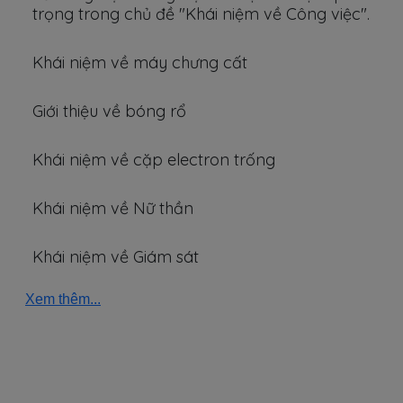
trọng trong chủ đề "Khái niệm về Công việc".
Khái niệm về máy chưng cất
Giới thiệu về bóng rổ
Khái niệm về cặp electron trống
Khái niệm về Nữ thần
Khái niệm về Giám sát
Xem thêm...