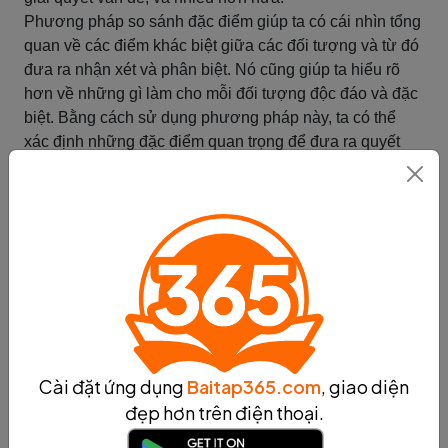
Phương pháp so sánh đặc điểm giúp ta có cái nhìn tổng
quan về các điểm khác biệt giữa các đối tượng và từ đó
đưa ra nhận xét và phân biệt. Nó cũng giúp ta hiểu rõ
hơn về những gì làm cho mỗi đối tượng độc đáo và đặc
biệt. Bằng cách sử dụng phương pháp này, ta có thể
xác định những đặc điểm quan trọng để đưa ra quyết
định hoặc đánh giá.
Tóm lại, phương pháp so sánh đặc điểm là một công cụ
hữu ích để so sánh và phân biệt các đối tượng dựa trên
các đặc điểm của chúng. Bằng cách xem xét ngoại hình,
tính cách, kỹ năng và năng lực, ta có thể có cái nhìn toàn
diện về sự khác biệt giữa các đối tượng và sử dụng
thông tin này để đưa ra nhận xét và phân biệt.
Tóm tắt
Phương pháp so sánh năng lực
Cài đặt ứng dụng
Baitap365.com
, giao diện
đẹp hơn trên điện thoại.
Phương pháp so sánh năng lực là một phương pháp
được sử dụng để so sánh và phân biệt các đối tượng