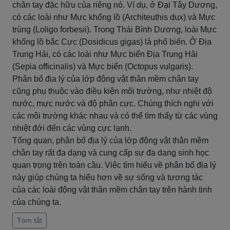
chân tay đặc hữu của riêng nó. Ví dụ, ở Đại Tây Dương,
có các loài như Mực khổng lồ (Architeuthis dux) và Mực
trùng (Loligo forbesii). Trong Thái Bình Dương, loài Mực
khổng lồ bắc Cực (Dosidicus gigas) là phổ biến. Ở Địa
Trung Hải, có các loài như Mực biển Địa Trung Hải
(Sepia officinalis) và Mực biển (Octopus vulgaris).
Phân bố địa lý của lớp động vật thân mềm chân tay
cũng phụ thuộc vào điều kiện môi trường, như nhiệt độ
nước, mực nước và độ phân cực. Chúng thích nghi với
các môi trường khác nhau và có thể tìm thấy từ các vùng
nhiệt đới đến các vùng cực lạnh.
Tổng quan, phân bố địa lý của lớp động vật thân mềm
chân tay rất đa dạng và cung cấp sự đa dạng sinh học
quan trọng trên toàn cầu. Việc tìm hiểu về phân bố địa lý
này giúp chúng ta hiểu hơn về sự sống và tương tác
của các loài động vật thân mềm chân tay trên hành tinh
của chúng ta.
Tóm tắt