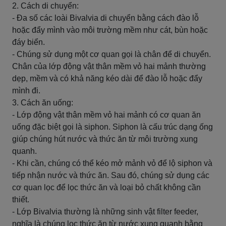
2. Cách di chuyển:
- Đa số các loài Bivalvia di chuyển bằng cách đào lỗ
hoặc đẩy mình vào môi trường mềm như cát, bùn hoặc
đáy biển.
- Chúng sử dụng một cơ quan gọi là chân để di chuyển.
Chân của lớp động vật thân mềm vỏ hai mảnh thường
dẹp, mềm và có khả năng kéo dài để đào lỗ hoặc đẩy
mình đi.
3. Cách ăn uống:
- Lớp động vật thân mềm vỏ hai mảnh có cơ quan ăn
uống đặc biệt gọi là siphon. Siphon là cấu trúc dạng ống
giúp chúng hút nước và thức ăn từ môi trường xung
quanh.
- Khi cần, chúng có thể kéo mở mảnh vỏ để lộ siphon và
tiếp nhận nước và thức ăn. Sau đó, chúng sử dụng các
cơ quan lọc để lọc thức ăn và loại bỏ chất không cần
thiết.
- Lớp Bivalvia thường là những sinh vật filter feeder,
nghĩa là chúng lọc thức ăn từ nước xung quanh bằng