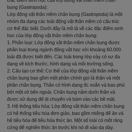
Đặc điểm sinh học của lớp động vật thân mềm chân
bụng (Gastropoda):
Lớp động vật thân mềm chân bụng (Gastropoda) là một
nhóm đa dạng các loài động vật thân mềm có cấu trúc
cơ thể đặc biệt. Dưới đây là mô tả về các đặc điểm sinh
học của lớp động vật thân mềm chân bụng:
1. Phân loại: Lớp động vật thân mềm chân bụng được
phân loại trong ngành động vật học với khoảng 60.000
loài đã được biết đến. Các loài trong lớp này có sự đa
dạng về kích thước, hình dạng và môi trường sống.
2. Cấu tạo cơ thể: Cơ thể của lớp động vật thân mềm
chân bụng bao gồm một phần chính gọi là thân và một
phần chân bụng. Thân có hình dạng ốc xoắn và bao phủ
bởi một vỏ bên ngoài. Chân bụng nằm dưới thân và
được sử dụng để di chuyển và bám vào các bề mặt.
3. Hệ thống tiêu hóa: Lớp động vật thân mềm chân bụng
có hệ thống tiêu hóa đơn giản, bao gồm miệng để ăn và
hệ tiêu hóa để tiêu hóa thức ăn. Một số loài có một răng
cứng để nghiền thức ăn trước khi nó đi vào dạ dày.