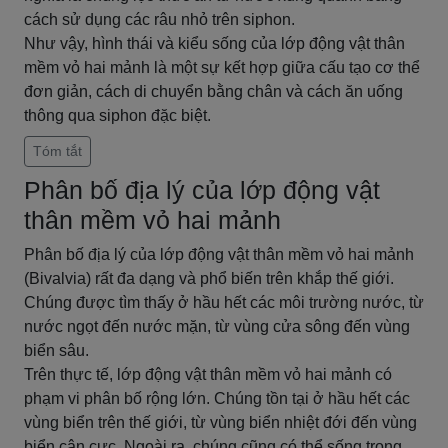
cách sử dụng các râu nhỏ trên siphon.
Như vậy, hình thái và kiểu sống của lớp động vật thân
mềm vỏ hai mảnh là một sự kết hợp giữa cấu tạo cơ thể
đơn giản, cách di chuyển bằng chân và cách ăn uống
thông qua siphon đặc biệt.
Tóm tắt
Phân bố địa lý của lớp động vật
thân mềm vỏ hai mảnh
Phân bố địa lý của lớp động vật thân mềm vỏ hai mảnh
(Bivalvia) rất đa dạng và phổ biến trên khắp thế giới.
Chúng được tìm thấy ở hầu hết các môi trường nước, từ
nước ngọt đến nước mặn, từ vùng cửa sông đến vùng
biển sâu.
Trên thực tế, lớp động vật thân mềm vỏ hai mảnh có
phạm vi phân bố rộng lớn. Chúng tồn tại ở hầu hết các
vùng biển trên thế giới, từ vùng biển nhiệt đới đến vùng
biển cận cực. Ngoài ra, chúng cũng có thể sống trong