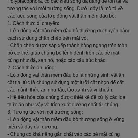
Polyplacophora, có các kiểu sống đa dạng để tồn tại và
tương tác với môi trường sống. Dưới đây là mô tả về
các kiểu sống của lớp động vật thân mềm đầu bò:
1. Cách thức di chuyển:
- Lớp động vật thân mềm đầu bò thường di chuyển bằng
cách sử dụng chân chèo trên mặt vỏ.
- Chân chèo được sắp xếp thành hàng ngang trên toàn
bộ cơ thể, giúp chúng bò lênh đênh trên các bề mặt
cứng như đá, san hô, hoặc các cấu trúc khác.
2. Cách thức ăn uống:
- Lớp động vật thân mềm đầu bò là những sinh vật ăn
cắt tỉa, tức là chúng sử dụng một lưỡi cắt nhọn để cắt
các mảnh thức ăn như tảo, tảo xanh và vi khuẩn.
- Hệ tiêu hóa của chúng được thiết kế để xử lý các loại
thức ăn như vậy và trích xuất dưỡng chất từ chúng.
3. Tương tác với môi trường sống:
- Lớp động vật thân mềm đầu bò thường sống ở vùng
biển và đáy đại dương.
- Chúng có khả năng gắn chặt vào các bề mặt cứng