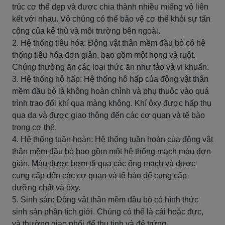
trúc cơ thể dẹp và được chia thành nhiều miếng vỏ liên
kết với nhau. Vỏ chúng có thể bảo vệ cơ thể khỏi sự tấn
công của kẻ thù và môi trường bên ngoài.
2. Hệ thống tiêu hóa: Động vật thân mềm đầu bò có hệ
thống tiêu hóa đơn giản, bao gồm một họng và ruột.
Chúng thường ăn các loại thức ăn như tảo và vi khuẩn.
3. Hệ thống hô hấp: Hệ thống hô hấp của động vật thân
mềm đầu bò là không hoàn chỉnh và phụ thuộc vào quá
trình trao đổi khí qua màng không. Khí ôxy được hấp thụ
qua da và được giao thông đến các cơ quan và tế bào
trong cơ thể.
4. Hệ thống tuần hoàn: Hệ thống tuần hoàn của động vật
thân mềm đầu bò bao gồm một hệ thống mạch máu đơn
giản. Máu được bơm đi qua các ống mạch và được
cung cấp đến các cơ quan và tế bào để cung cấp
dưỡng chất và ôxy.
5. Sinh sản: Động vật thân mềm đầu bò có hình thức
sinh sản phân tích giới. Chúng có thể là cái hoặc đực,
và thường giao phối để thụ tinh và đẻ trứng.