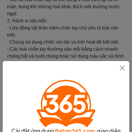
mặn, trong khi những loài khác thích môi trường nước
ngọt.
2. Hành vi săn mồi:
- Lớp động vật thân mềm chân tay chủ yếu là loài săn
mồi.
- Chúng sử dụng chiếc vòi dài và linh hoạt để bắt mồi.
- Các loài chân tay thường săn mồi bằng cách nhanh
chóng bắt và nuốt chúng hoặc sử dụng màu sắc và hình
dạng để lừa các con mồi.
3. Tương tác với môi trường sống:
- Lớp động vật thân mềm chân tay thích nghi với môi
trường sống của chúng.
- Một số loài có khả năng biến đổi màu sắc và hình dạng
cơ thể để hoà mình vào môi trường xung quanh và tránh
bị nhìn thấy.
- Chúng cũng có khả năng di chuyển nhanh và linh hoạt
để tránh kẻ săn mồi hoặc tìm kiếm con mồi.
- Các loài chân tay cũng có khả năng phun mực để tạo
Cài đặt ứng dụng
Baitap365.com
, giao diện