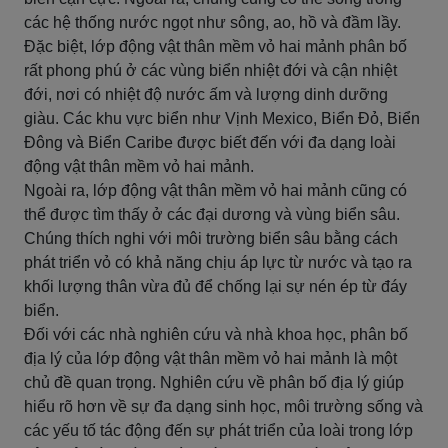
các hệ thống nước ngọt như sông, ao, hồ và đầm lầy.
Đặc biệt, lớp động vật thân mềm vỏ hai mảnh phân bố
rất phong phú ở các vùng biển nhiệt đới và cận nhiệt
đới, nơi có nhiệt độ nước ấm và lượng dinh dưỡng
giàu. Các khu vực biển như Vịnh Mexico, Biển Đỏ, Biển
Đông và Biển Caribe được biết đến với đa dạng loài
động vật thân mềm vỏ hai mảnh.
Ngoài ra, lớp động vật thân mềm vỏ hai mảnh cũng có
thể được tìm thấy ở các đại dương và vùng biển sâu.
Chúng thích nghi với môi trường biển sâu bằng cách
phát triển vỏ có khả năng chịu áp lực từ nước và tạo ra
khối lượng thân vừa đủ để chống lại sự nén ép từ đáy
biển.
Đối với các nhà nghiên cứu và nhà khoa học, phân bố
địa lý của lớp động vật thân mềm vỏ hai mảnh là một
chủ đề quan trọng. Nghiên cứu về phân bố địa lý giúp
hiểu rõ hơn về sự đa dạng sinh học, môi trường sống và
các yếu tố tác động đến sự phát triển của loài trong lớp