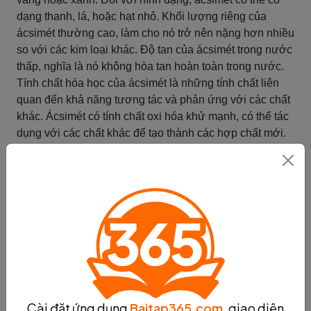
dạng thanh, lá, hoặc hạt nhỏ. Khối lượng riêng của
ácsimét thường cao, làm cho nó trở nên nặng hơn nhiều
so với các kim loại khác. Độ tan của ácsimét trong nước
thấp, nghĩa là nó không hòa tan hoàn toàn trong nước.
Tính chất hóa học của ácsimét là những tính chất liên
quan đến khả năng tương tác và phản ứng với các chất
khác. Ácsimét có tính chất oxi hóa khử mạnh, có thể tác
dụng với các chất khác để tạo thành các hợp chất mới.
Ngoài ra, ácsimét cũng có tính chất acid-base, có thể
reagieren với các chất acid hoặc base. Tính chất hòa
tan của ácsimét tương đối thấp, nhưng nó có thể hòa
tan trong một số dung môi hữu cơ.
Tóm lại, ácsimét có nhiều tính chất đặc biệt, bao gồm
tính chất vật lý và tính chất hóa học. Hiểu rõ về tính chất
của ácsimét là rất quan trọng để áp dụng và sử dụng nó
hiệu quả trong các lĩnh vực khác nhau.
Tóm tắt
Cài đặt ứng dụng
Baitap365.com
, giao diện