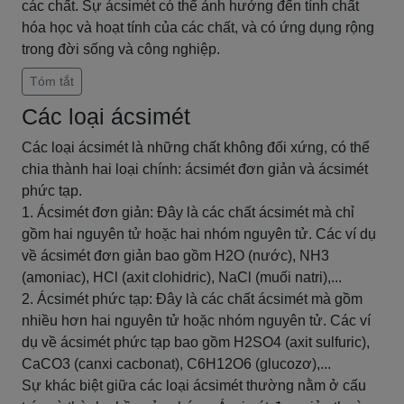
các chất. Sự ácsimét có thể ảnh hưởng đến tính chất
hóa học và hoạt tính của các chất, và có ứng dụng rộng
trong đời sống và công nghiệp.
Tóm tắt
Các loại ácsimét
Các loại ácsimét là những chất không đối xứng, có thể
chia thành hai loại chính: ácsimét đơn giản và ácsimét
phức tạp.
1. Ácsimét đơn giản: Đây là các chất ácsimét mà chỉ
gồm hai nguyên tử hoặc hai nhóm nguyên tử. Các ví dụ
về ácsimét đơn giản bao gồm H2O (nước), NH3
(amoniac), HCl (axit clohidric), NaCl (muối natri),...
2. Ácsimét phức tạp: Đây là các chất ácsimét mà gồm
nhiều hơn hai nguyên tử hoặc nhóm nguyên tử. Các ví
dụ về ácsimét phức tạp bao gồm H2SO4 (axit sulfuric),
CaCO3 (canxi cacbonat), C6H12O6 (glucozơ),...
Sự khác biệt giữa các loại ácsimét thường nằm ở cấu