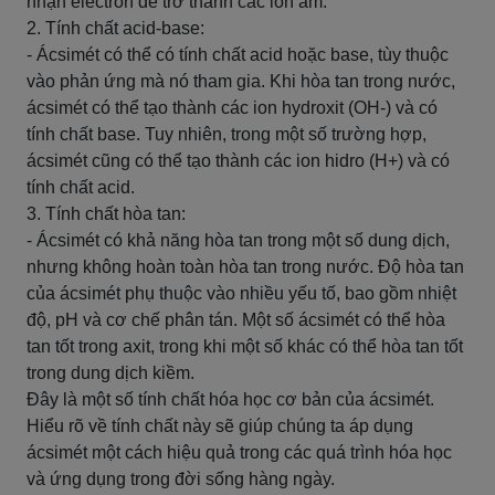
nhận electron để trở thành các ion âm.
2. Tính chất acid-base:
- Ácsimét có thể có tính chất acid hoặc base, tùy thuộc
vào phản ứng mà nó tham gia. Khi hòa tan trong nước,
ácsimét có thể tạo thành các ion hydroxit (OH-) và có
tính chất base. Tuy nhiên, trong một số trường hợp,
ácsimét cũng có thể tạo thành các ion hidro (H+) và có
tính chất acid.
3. Tính chất hòa tan:
- Ácsimét có khả năng hòa tan trong một số dung dịch,
nhưng không hoàn toàn hòa tan trong nước. Độ hòa tan
của ácsimét phụ thuộc vào nhiều yếu tố, bao gồm nhiệt
độ, pH và cơ chế phân tán. Một số ácsimét có thể hòa
tan tốt trong axit, trong khi một số khác có thể hòa tan tốt
trong dung dịch kiềm.
Đây là một số tính chất hóa học cơ bản của ácsimét.
Hiểu rõ về tính chất này sẽ giúp chúng ta áp dụng
ácsimét một cách hiệu quả trong các quá trình hóa học
và ứng dụng trong đời sống hàng ngày.