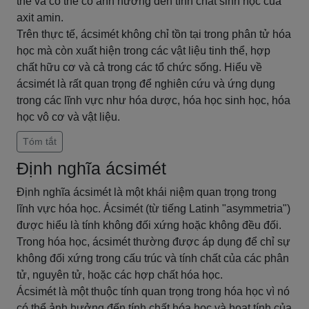
thể và có thể có ảnh hưởng đến tính chất sinh học của
axit amin.
Trên thực tế, ácsimét không chỉ tồn tại trong phân tử hóa
học mà còn xuất hiện trong các vật liệu tinh thể, hợp
chất hữu cơ và cả trong các tổ chức sống. Hiểu về
ácsimét là rất quan trọng để nghiên cứu và ứng dụng
trong các lĩnh vực như hóa dược, hóa học sinh học, hóa
học vô cơ và vật liệu.
Tóm tắt
Định nghĩa ácsimét
Định nghĩa ácsimét là một khái niệm quan trọng trong
lĩnh vực hóa học. Ácsimét (từ tiếng Latinh "asymmetria")
được hiểu là tính không đối xứng hoặc không đều đối.
Trong hóa học, ácsimét thường được áp dụng để chỉ sự
không đối xứng trong cấu trúc và tính chất của các phân
tử, nguyên tử, hoặc các hợp chất hóa học.
Ácsimét là một thuộc tính quan trọng trong hóa học vì nó
có thể ảnh hưởng đến tính chất hóa học và hoạt tính của