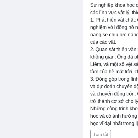
Sự nghiệp khoa học c
các lĩnh vực vật lý, t
1. Phát hiện vật chất:
nghiệm với đồng hồ n
nặng sẽ chịu lực nặn
của các vật.
2. Quan sát thiên văn:
không gian. Ông đã ph
Liềm, và một số vệt s
tâm của hệ mặt trời, 
3. Đóng góp trong lĩn
và dự đoán chuyển độn
và chuyển động tròn. 
trở thành cơ sở cho l
Những công trình kho
học và có ảnh hưởng 
học vĩ đại nhất trong
Tóm tắt