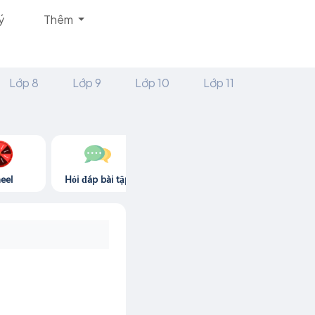
ý
Thêm
Lớp 8
Lớp 9
Lớp 10
Lớp 11
eel
Hỏi đáp bài tập
Góc thư giãn
Game365.