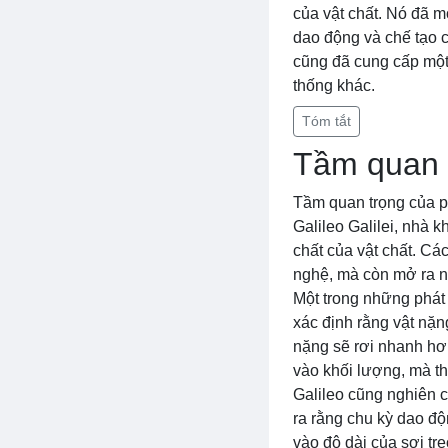
của vật chất. Nó đã 
dao động và chế tạo c
cũng đã cung cấp một 
thống khác.
Tóm tắt
Tầm quan t
Tầm quan trọng của ph
Galileo Galilei, nhà 
chất của vật chất. Cá
nghệ, mà còn mở ra n
Một trong những phát 
xác định rằng vật nặn
nặng sẽ rơi nhanh hơn
vào khối lượng, mà thự
Galileo cũng nghiên 
ra rằng chu kỳ dao độ
vào độ dài của sợi tre