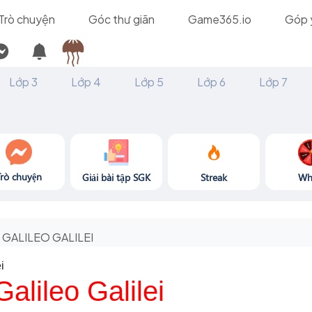
Trò chuyện
Góc thư giãn
Game365.io
Góp 
Lớp 3
Lớp 4
Lớp 5
Lớp 6
Lớp 7
Trò chuyện
Giải bài tập SGK
Streak
Wh
GALILEO GALILEI
i
alileo Galilei