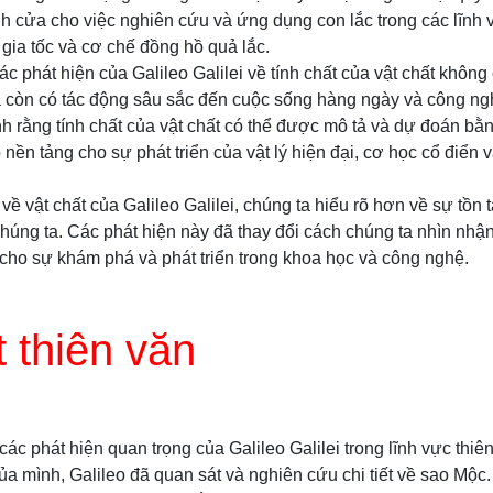
nh cửa cho việc nghiên cứu và ứng dụng con lắc trong các lĩnh
 gia tốc và cơ chế đồng hồ quả lắc.
 phát hiện của Galileo Galilei về tính chất của vật chất không c
à còn có tác động sâu sắc đến cuộc sống hàng ngày và công ngh
h rằng tính chất của vật chất có thể được mô tả và dự đoán bằ
 nền tảng cho sự phát triển của vật lý hiện đại, cơ học cổ điển 
ề vật chất của Galileo Galilei, chúng ta hiểu rõ hơn về sự tồn 
húng ta. Các phát hiện này đã thay đổi cách chúng ta nhìn nhận
ho sự khám phá và phát triển trong khoa học và công nghệ.
 thiên văn
các phát hiện quan trọng của Galileo Galilei trong lĩnh vực thiê
ủa mình, Galileo đã quan sát và nghiên cứu chi tiết về sao Mộc.