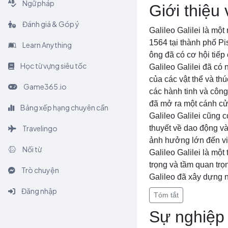
Ngữ pháp
Giới thiệu 
Đánh giá & Góp ý
Galileo Galilei là mộ
1564 tại thành phố Pi
Learn Anything
ông đã có cơ hội tiếp
Học từ vựng siêu tốc
Galileo Galilei đã có
của các vật thể và th
Game365.io
các hành tinh và công
đã mở ra một cánh cửa
Bảng xếp hạng chuyên cần
Galileo Galilei cũng c
Travelingo
thuyết về dao động và
ảnh hưởng lớn đến việc
Nối từ
Galileo Galilei là mộ
trọng và tầm quan trọ
Trò chuyện
Galileo đã xây dựng 
Đăng nhập
Tóm tắt
Sự nghiệp 