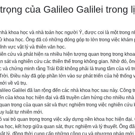
rọng của Galileo Galilei trong l
t nhà khoa học và nhà toán học người Ý, được coi là một trong
 sử khoa học. Ông đã có những đóng góp to lớn trong việc khám 
lĩnh vực vật lý và thiên văn học.
hiên cứu và phát hiện ra nhiều hiện tượng quan trọng trong kh
n sát và nghiên cứu các thiên thể trong không gian. Nhờ đó, ôn
 và chứng minh rằng Trái Đất không phải là trung tâm của vũ tr
rời. Điều này đã góp phần lớn vào sự phát triển của hệ thống vũ
ới về vũ trụ.
leo Galilei đã lan rộng đến các nhà khoa học sau này. Công t
iển của khoa học hiện đại và đã truyền cảm hứng cho nhiều nh
 quan trọng của quan sát và thực nghiệm trong việc nghiên cứu 
y luật tự nhiên mới.
có vai trò quan trọng trong việc xây dựng nền khoa học hiện đại
học, kết hợp giữa quan sát, thực nghiệm và lý thuyết. Ông đã
à vật lý, đồng thời cung cấp những công cụ và phương pháp mới