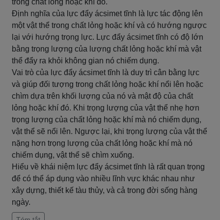
trong chất lỏng hoặc khí đó.
Định nghĩa của lực đẩy ácsimet tĩnh là lực tác động lên
một vật thể trong chất lỏng hoặc khí và có hướng ngược
lại với hướng trọng lực. Lực đẩy ácsimet tĩnh có độ lớn
bằng trọng lượng của lượng chất lỏng hoặc khí mà vật
thể đẩy ra khỏi không gian nó chiếm dụng.
Vai trò của lực đẩy ácsimet tĩnh là duy trì cân bằng lực
và giúp đối tượng trong chất lỏng hoặc khí nổi lên hoặc
chìm dựa trên khối lượng của nó và mật độ của chất
lỏng hoặc khí đó. Khi trọng lượng của vật thể nhẹ hơn
trọng lượng của chất lỏng hoặc khí mà nó chiếm dụng,
vật thể sẽ nổi lên. Ngược lại, khi trọng lượng của vật thể
nặng hơn trọng lượng của chất lỏng hoặc khí mà nó
chiếm dụng, vật thể sẽ chìm xuống.
Hiểu về khái niệm lực đẩy ácsimet tĩnh là rất quan trọng
để có thể áp dụng vào nhiều lĩnh vực khác nhau như
xây dựng, thiết kế tàu thủy, và cả trong đời sống hàng
ngày.
Tóm tắt