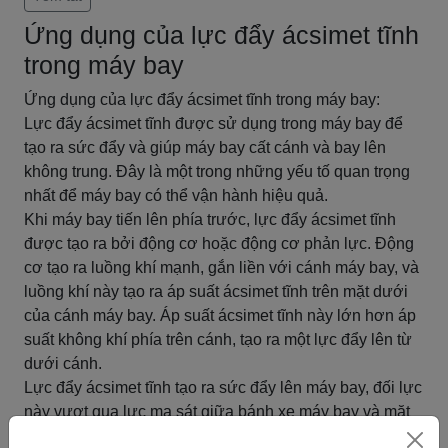
Ứng dụng của lực đẩy ácsimet tĩnh
trong máy bay
Ứng dụng của lực đẩy ácsimet tĩnh trong máy bay:
Lực đẩy ácsimet tĩnh được sử dụng trong máy bay để
tạo ra sức đẩy và giúp máy bay cất cánh và bay lên
không trung. Đây là một trong những yếu tố quan trọng
nhất để máy bay có thể vận hành hiệu quả.
Khi máy bay tiến lên phía trước, lực đẩy ácsimet tĩnh
được tạo ra bởi động cơ hoặc động cơ phản lực. Động
cơ tạo ra luồng khí mạnh, gắn liền với cánh máy bay, và
luồng khí này tạo ra áp suất ácsimet tĩnh trên mặt dưới
của cánh máy bay. Áp suất ácsimet tĩnh này lớn hơn áp
suất không khí phía trên cánh, tạo ra một lực đẩy lên từ
dưới cánh.
Lực đẩy ácsimet tĩnh tạo ra sức đẩy lên máy bay, đối lực
này vượt qua lực ma sát giữa bánh xe máy bay và mặt
đất, giúp máy bay cất cánh. Khi máy bay cất cánh, lực