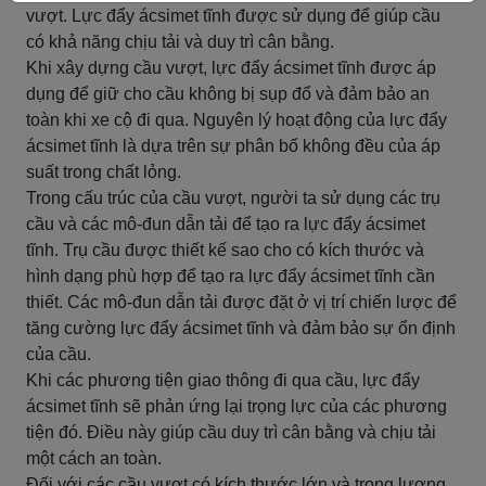
vượt. Lực đẩy ácsimet tĩnh được sử dụng để giúp cầu
có khả năng chịu tải và duy trì cân bằng.
Khi xây dựng cầu vượt, lực đẩy ácsimet tĩnh được áp
dụng để giữ cho cầu không bị sụp đổ và đảm bảo an
toàn khi xe cộ đi qua. Nguyên lý hoạt động của lực đẩy
ácsimet tĩnh là dựa trên sự phân bố không đều của áp
suất trong chất lỏng.
Trong cấu trúc của cầu vượt, người ta sử dụng các trụ
cầu và các mô-đun dẫn tải để tạo ra lực đẩy ácsimet
tĩnh. Trụ cầu được thiết kế sao cho có kích thước và
hình dạng phù hợp để tạo ra lực đẩy ácsimet tĩnh cần
thiết. Các mô-đun dẫn tải được đặt ở vị trí chiến lược để
tăng cường lực đẩy ácsimet tĩnh và đảm bảo sự ổn định
của cầu.
Khi các phương tiện giao thông đi qua cầu, lực đẩy
ácsimet tĩnh sẽ phản ứng lại trọng lực của các phương
tiện đó. Điều này giúp cầu duy trì cân bằng và chịu tải
một cách an toàn.
Đối với các cầu vượt có kích thước lớn và trọng lượng