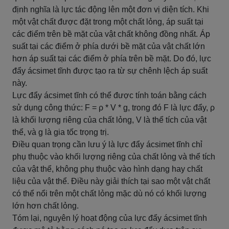
định nghĩa là lực tác động lên một đơn vị diện tích. Khi
một vật chất được đặt trong một chất lỏng, áp suất tại
các điểm trên bề mặt của vật chất không đồng nhất. Áp
suất tại các điểm ở phía dưới bề mặt của vật chất lớn
hơn áp suất tại các điểm ở phía trên bề mặt. Do đó, lực
đẩy ácsimet tĩnh được tạo ra từ sự chênh lệch áp suất
này.
Lực đẩy ácsimet tĩnh có thể được tính toán bằng cách
sử dụng công thức: F = ρ * V * g, trong đó F là lực đẩy, ρ
là khối lượng riêng của chất lỏng, V là thể tích của vật
thể, và g là gia tốc trọng trị.
Điều quan trọng cần lưu ý là lực đẩy ácsimet tĩnh chỉ
phụ thuộc vào khối lượng riêng của chất lỏng và thể tích
của vật thể, không phụ thuộc vào hình dạng hay chất
liệu của vật thể. Điều này giải thích tại sao một vật chất
có thể nổi trên một chất lỏng mặc dù nó có khối lượng
lớn hơn chất lỏng.
Tóm lại, nguyên lý hoạt động của lực đẩy ácsimet tĩnh