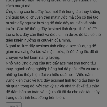
vượt qua trở ngại về trọng lượng và chuyển động một
cách mượt mà.
Ứng dụng của lực đẩy ácsimet tĩnh trong tàu thủy không
chỉ giúp tàu di chuyển trên mặt nước mà còn có thể tạo
ra sức đẩy ngược hướng để thúc đẩy tàu tiến về phía
trước. Các hệ thống đẩy ácsimet tĩnh được thiết kế để
tạo ra lực đẩy cần thiết và điều chỉnh được để tàu có thể
điều khiển hướng di chuyển của mình.
Ngoài ra, lực đẩy ácsimet tĩnh cũng được sử dụng để
giảm ma sát giữa tàu và mặt nước, từ đó tăng tốc độ di
chuyển và tiết kiệm năng lượng.
Nhờ vào ứng dụng của lực đẩy ácsimet tĩnh trong tàu
thủy, ngành công nghiệp hàng hải đã phát triển và tạo ra
những tàu thủy hiện đại và hiệu quả hơn. Việc nắm
vững kiến thức về lực đẩy ácsimet tĩnh trong tàu thủy là
rất quan trọng đối với các kỹ sư và nhà thiết kế tàu thủy
để đảm bảo an toàn và hiệu suất tối đa cho các tàu thủy
trong quá trình hoạt động trên biển.
Tóm tắt