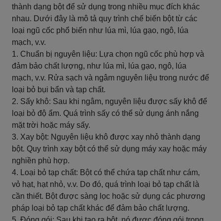
thành dạng bột để sử dụng trong nhiều mục đích khác
nhau. Dưới đây là mô tả quy trình chế biến bột từ các
loại ngũ cốc phổ biến như lúa mì, lúa gạo, ngô, lúa
mạch, v.v.
1. Chuẩn bị nguyên liệu: Lựa chọn ngũ cốc phù hợp và
đảm bảo chất lượng, như lúa mì, lúa gạo, ngô, lúa
mạch, v.v. Rửa sạch và ngâm nguyên liệu trong nước để
loại bỏ bụi bẩn và tạp chất.
2. Sấy khô: Sau khi ngâm, nguyên liệu được sấy khô để
loại bỏ độ ẩm. Quá trình sấy có thể sử dụng ánh nắng
mặt trời hoặc máy sấy.
3. Xay bột: Nguyên liệu khô được xay nhỏ thành dạng
bột. Quy trình xay bột có thể sử dụng máy xay hoặc máy
nghiền phù hợp.
4. Loại bỏ tạp chất: Bột có thể chứa tạp chất như cám,
vỏ hạt, hạt nhỏ, v.v. Do đó, quá trình loại bỏ tạp chất là
cần thiết. Bột được sàng lọc hoặc sử dụng các phương
pháp loại bỏ tạp chất khác để đảm bảo chất lượng.
5. Đóng gói: Sau khi tạo ra bột, nó được đóng gói trong