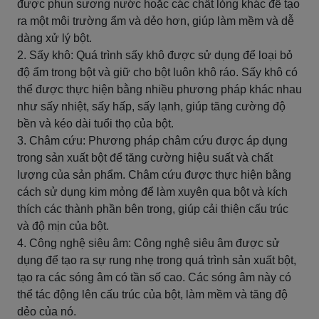
được phun sương nước hoặc các chất lỏng khác để tạo
ra một môi trường ẩm và dẻo hơn, giúp làm mềm và dễ
dàng xử lý bột.
2. Sấy khô: Quá trình sấy khô được sử dụng để loại bỏ
độ ẩm trong bột và giữ cho bột luôn khô ráo. Sấy khô có
thể được thực hiện bằng nhiều phương pháp khác nhau
như sấy nhiệt, sấy hấp, sấy lạnh, giúp tăng cường độ
bền và kéo dài tuổi thọ của bột.
3. Châm cứu: Phương pháp châm cứu được áp dụng
trong sản xuất bột để tăng cường hiệu suất và chất
lượng của sản phẩm. Châm cứu được thực hiện bằng
cách sử dụng kim mỏng để làm xuyên qua bột và kích
thích các thành phần bên trong, giúp cải thiện cấu trúc
và độ mịn của bột.
4. Công nghệ siêu âm: Công nghệ siêu âm được sử
dụng để tạo ra sự rung nhẹ trong quá trình sản xuất bột,
tạo ra các sóng âm có tần số cao. Các sóng âm này có
thể tác động lên cấu trúc của bột, làm mềm và tăng độ
dẻo của nó.