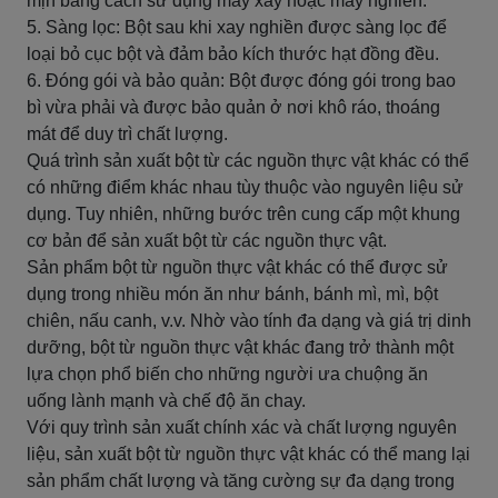
mịn bằng cách sử dụng máy xay hoặc máy nghiền.
5. Sàng lọc: Bột sau khi xay nghiền được sàng lọc để
loại bỏ cục bột và đảm bảo kích thước hạt đồng đều.
6. Đóng gói và bảo quản: Bột được đóng gói trong bao
bì vừa phải và được bảo quản ở nơi khô ráo, thoáng
mát để duy trì chất lượng.
Quá trình sản xuất bột từ các nguồn thực vật khác có thể
có những điểm khác nhau tùy thuộc vào nguyên liệu sử
dụng. Tuy nhiên, những bước trên cung cấp một khung
cơ bản để sản xuất bột từ các nguồn thực vật.
Sản phẩm bột từ nguồn thực vật khác có thể được sử
dụng trong nhiều món ăn như bánh, bánh mì, mì, bột
chiên, nấu canh, v.v. Nhờ vào tính đa dạng và giá trị dinh
dưỡng, bột từ nguồn thực vật khác đang trở thành một
lựa chọn phổ biến cho những người ưa chuộng ăn
uống lành mạnh và chế độ ăn chay.
Với quy trình sản xuất chính xác và chất lượng nguyên
liệu, sản xuất bột từ nguồn thực vật khác có thể mang lại
sản phẩm chất lượng và tăng cường sự đa dạng trong