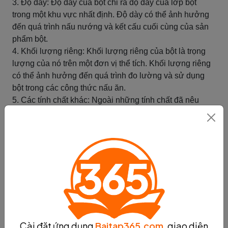
3. Độ dày: Độ dày của bột chỉ ra độ dày của lớp bột
trong một khu vực nhất định. Độ dày có thể ảnh hưởng
đến quá trình nấu nướng và kết cấu cuối cùng của sản
phẩm bột.
4. Khối lượng riêng: Khối lượng riêng của bột là trọng
lượng của nó trên một đơn vị thể tích. Khối lượng riêng
có thể ảnh hưởng đến quá trình đo lường và sử dụng
bột trong các công thức nấu ăn.
5. Các tính chất khác: Ngoài những tính chất đã nêu
trên, bột còn có thể có các tính chất khác như tính chất
đàn hồi, tính chất bột phụ, tính chất tạo bọt, v.v. Các tính
chất này cũng có thể ảnh hưởng đến quá trình sử dụng
và kết cấu của sản phẩm bột.
Những tính chất vật lý của bột rất quan trọng trong việc
sản xuất và sử dụng bột. Hiểu rõ về các tính chất này sẽ
giúp bạn lựa chọn và sử dụng bột một cách hiệu quả
trong các công thức nấu ăn và sản xuất thực phẩm.
Tóm tắt
Cài đặt ứng dụng
Baitap365.com
, giao diện