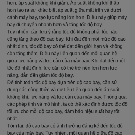
hơn, áp suất không khí giảm. Áp suất không khí thấp
hơn tạo ra sự khác biệt áp suất giữa mặt trên và dưới
cánh máy bay, tạo lực nâng lớn hơn. Điều này giúp máy
bay di chuyển nhanh hơn và tăng tốc độ bay.
Tuy nhiên, cần lưu ý rằng tốc độ không phải lúc nào
cũng tăng theo độ cao bay. Khi đạt đến một mức độ cao
nhất định, tốc độ bay có thể đạt đến giới hạn và không
còn tăng thêm. Điều này liên quan đến mối quan hệ
giữa lực nâng và lực cản của máy bay. Khi đạt đến một
tốc độ nhất định, lực cản có thể trở nên lớn hơn lực
nâng, dẫn đến giảm tốc độ bay.
Để tính toán tốc độ bay dựa trên độ cao bay, cần sử
dụng các công thức và dữ liệu liên quan đến áp suất
không khí, lực nâng và lực cản của máy bay. Thông qua
các phép tính và mô hình, ta có thể xác định được tốc độ
tối ưu cho mỗi độ cao bay, đảm bảo hiệu suất bay tốt
nhất.
Tóm lại, độ cao bay có ảnh hưởng đáng kể đến tốc độ
bay của máy bay. Tuy nhiên, mối quan hệ giữa độ cao