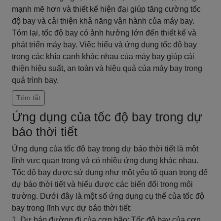
mạnh mẽ hơn và thiết kế hiện đại giúp tăng cường tốc
độ bay và cải thiện khả năng vận hành của máy bay.
Tóm lại, tốc độ bay có ảnh hưởng lớn đến thiết kế và
phát triển máy bay. Việc hiểu và ứng dụng tốc độ bay
trong các khía cạnh khác nhau của máy bay giúp cải
thiện hiệu suất, an toàn và hiệu quả của máy bay trong
quá trình bay.
Tóm tắt
Ứng dụng của tốc độ bay trong dự
báo thời tiết
Ứng dụng của tốc độ bay trong dự báo thời tiết là một
lĩnh vực quan trọng và có nhiều ứng dụng khác nhau.
Tốc độ bay được sử dụng như một yếu tố quan trọng để
dự báo thời tiết và hiểu được các biến đổi trong môi
trường. Dưới đây là một số ứng dụng cụ thể của tốc độ
bay trong lĩnh vực dự báo thời tiết:
1. Dự báo đường đi của cơn bão: Tốc độ bay của cơn