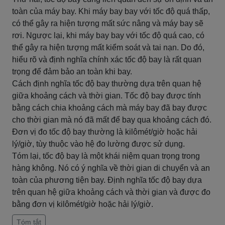
toàn của máy bay. Khi máy bay bay với tốc độ quá thấp,
có thể gây ra hiện tượng mất sức nâng và máy bay sẽ
rơi. Ngược lại, khi máy bay bay với tốc độ quá cao, có
thể gây ra hiện tượng mất kiểm soát và tai nạn. Do đó,
hiểu rõ và định nghĩa chính xác tốc độ bay là rất quan
trọng để đảm bảo an toàn khi bay.
Cách định nghĩa tốc độ bay thường dựa trên quan hệ
giữa khoảng cách và thời gian. Tốc độ bay được tính
bằng cách chia khoảng cách mà máy bay đã bay được
cho thời gian mà nó đã mất để bay qua khoảng cách đó.
Đơn vị đo tốc độ bay thường là kilômét/giờ hoặc hải
lý/giờ, tùy thuộc vào hệ đo lường được sử dụng.
Tóm lại, tốc độ bay là một khái niệm quan trọng trong
hàng không. Nó có ý nghĩa về thời gian di chuyển và an
toàn của phương tiện bay. Định nghĩa tốc độ bay dựa
trên quan hệ giữa khoảng cách và thời gian và được đo
bằng đơn vị kilômét/giờ hoặc hải lý/giờ.
Tóm tắt