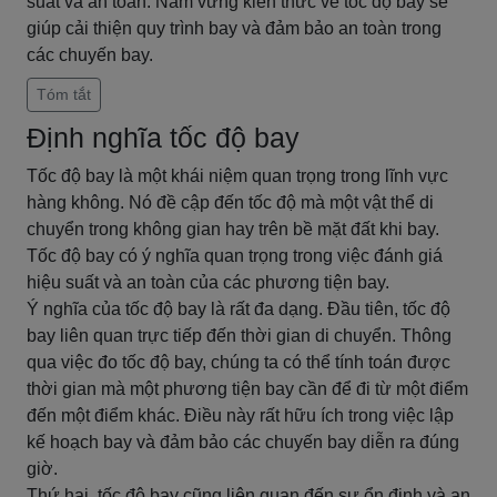
suất và an toàn. Nắm vững kiến thức về tốc độ bay sẽ
giúp cải thiện quy trình bay và đảm bảo an toàn trong
các chuyến bay.
Tóm tắt
Định nghĩa tốc độ bay
Tốc độ bay là một khái niệm quan trọng trong lĩnh vực
hàng không. Nó đề cập đến tốc độ mà một vật thể di
chuyển trong không gian hay trên bề mặt đất khi bay.
Tốc độ bay có ý nghĩa quan trọng trong việc đánh giá
hiệu suất và an toàn của các phương tiện bay.
Ý nghĩa của tốc độ bay là rất đa dạng. Đầu tiên, tốc độ
bay liên quan trực tiếp đến thời gian di chuyển. Thông
qua việc đo tốc độ bay, chúng ta có thể tính toán được
thời gian mà một phương tiện bay cần để đi từ một điểm
đến một điểm khác. Điều này rất hữu ích trong việc lập
kế hoạch bay và đảm bảo các chuyến bay diễn ra đúng
giờ.
Thứ hai, tốc độ bay cũng liên quan đến sự ổn định và an