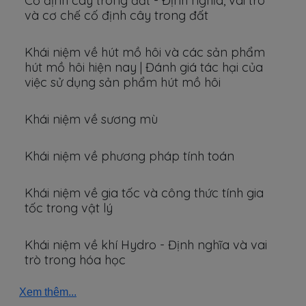
Cố định cây trong đất - Định nghĩa, vai trò
và cơ chế cố định cây trong đất
Khái niệm về hút mồ hôi và các sản phẩm
hút mồ hôi hiện nay | Đánh giá tác hại của
việc sử dụng sản phẩm hút mồ hôi
Khái niệm về sương mù
Khái niệm về phương pháp tính toán
Khái niệm về gia tốc và công thức tính gia
tốc trong vật lý
Khái niệm về khí Hydro - Định nghĩa và vai
trò trong hóa học
Xem thêm...