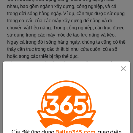
nhau, bao gồm ngành xây dựng, công nghiệp, và cả
trong đời sống hàng ngày. Ví dụ, cần trục được sử dụng
trong cơ cấu của các máy xây dựng để nâng và di
chuyển vật liệu nặng. Trong công nghiệp, cần trục được
sử dụng trong các máy móc để tạo lực nâng và kéo.
Ngay cả trong đời sống hàng ngày, chúng ta cũng có thể
thấy cần trục trong các thiết bị như cửa cuốn, cửa sổ
hoặc trong các thiết bị tập thể dục.
Tóm lại, cần trục là một thiết bị đơn giản nhưng có vai
trò quan trọng trong việc tăng hiệu suất công việc.
Nguyên lý hoạt động của cần trục dựa trên việc sử dụng
nguyên lý đòn bẩy để tăng cường lực. Cần trục được sử
dụng trong nhiều ứng dụng khác nhau và đóng vai trò
quan trọng trong việc nâng và kéo các vật nặng trong
xây dựng, công nghiệp và đời sống hàng ngày.
Tóm tắt
Máy đơn giản
Cài đặt ứng dụng
Baitap365.com
, giao diện