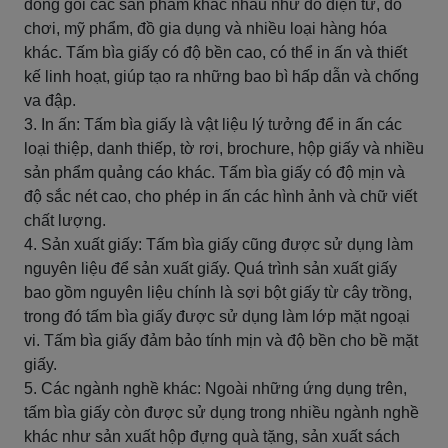
đóng gói các sản phẩm khác nhau như đồ điện tử, đồ
chơi, mỹ phẩm, đồ gia dụng và nhiều loại hàng hóa
khác. Tấm bìa giấy có độ bền cao, có thể in ấn và thiết
kế linh hoạt, giúp tạo ra những bao bì hấp dẫn và chống
va đập.
3. In ấn: Tấm bìa giấy là vật liệu lý tưởng để in ấn các
loại thiệp, danh thiếp, tờ rơi, brochure, hộp giấy và nhiều
sản phẩm quảng cáo khác. Tấm bìa giấy có độ mịn và
độ sắc nét cao, cho phép in ấn các hình ảnh và chữ viết
chất lượng.
4. Sản xuất giấy: Tấm bìa giấy cũng được sử dụng làm
nguyên liệu để sản xuất giấy. Quá trình sản xuất giấy
bao gồm nguyên liệu chính là sợi bột giấy từ cây trồng,
trong đó tấm bìa giấy được sử dụng làm lớp mặt ngoại
vi. Tấm bìa giấy đảm bảo tính mịn và độ bền cho bề mặt
giấy.
5. Các ngành nghề khác: Ngoài những ứng dụng trên,
tấm bìa giấy còn được sử dụng trong nhiều ngành nghề
khác như sản xuất hộp đựng quà tặng, sản xuất sách