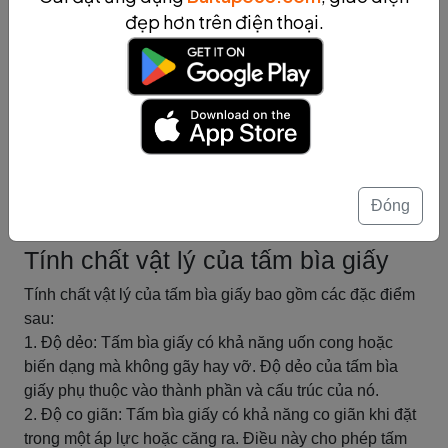
viết, hoặc các quá trình xử lý khác.
đẹp hơn trên điện thoại.
6. Các tính chất khác: Ngoài những tính chất đã đề cập,
tấm bìa giấy còn có thể có các tính chất khác như tính
chống thấm, tính chống cháy, tính chịu lửa, tính chống
ẩm, v.v.
Hiểu và nắm vững các tính chất cơ bản này sẽ giúp
chúng ta lựa chọn và sử dụng tấm bìa giấy một cách
hiệu quả trong các ứng dụng khác nhau.
Đóng
Tóm tắt
Tính chất vật lý của tấm bìa giấy
Tính chất vật lý của tấm bìa giấy bao gồm các đặc điểm
sau:
1. Độ dẻo: Tấm bìa giấy có khả năng uốn cong hoặc
biến dạng mà không gãy hay vỡ. Độ dẻo của tấm bìa
giấy phụ thuộc vào thành phần và cấu trúc của nó.
2. Độ co giãn: Tấm bìa giấy có khả năng co giãn khi đặt
trong một áp lực hoặc căng ra. Điều này cho phép tấm