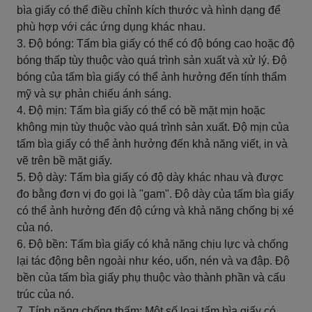
bìa giấy có thể điều chỉnh kích thước và hình dạng để
phù hợp với các ứng dụng khác nhau.
3. Độ bóng: Tấm bìa giấy có thể có độ bóng cao hoặc độ
bóng thấp tùy thuộc vào quá trình sản xuất và xử lý. Độ
bóng của tấm bìa giấy có thể ảnh hưởng đến tính thẩm
mỹ và sự phản chiếu ánh sáng.
4. Độ mịn: Tấm bìa giấy có thể có bề mặt mịn hoặc
không mịn tùy thuộc vào quá trình sản xuất. Độ mịn của
tấm bìa giấy có thể ảnh hưởng đến khả năng viết, in và
vẽ trên bề mặt giấy.
5. Độ dày: Tấm bìa giấy có độ dày khác nhau và được
đo bằng đơn vị đo gọi là "gam". Độ dày của tấm bìa giấy
có thể ảnh hưởng đến độ cứng và khả năng chống bị xé
của nó.
6. Độ bền: Tấm bìa giấy có khả năng chịu lực và chống
lại tác động bên ngoài như kéo, uốn, nén và va đập. Độ
bền của tấm bìa giấy phụ thuộc vào thành phần và cấu
trúc của nó.
7. Tính năng chống thấm: Một số loại tấm bìa giấy có