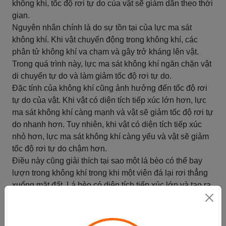
không khí, tốc độ rơi tự do của vật sẽ giảm dần theo thời
gian.
Nguyên nhân chính là do sự tồn tại của lực ma sát
không khí. Khi vật chuyển động trong không khí, các
phân tử không khí va chạm và gây trở kháng lên vật.
Trong quá trình này, lực ma sát không khí ngăn chặn vật
di chuyển tự do và làm giảm tốc độ rơi tự do.
Đặc tính của không khí cũng ảnh hưởng đến tốc độ rơi
tự do của vật. Khi vật có diện tích tiếp xúc lớn hơn, lực
ma sát không khí càng mạnh và vật sẽ giảm tốc độ rơi tự
do nhanh hơn. Tuy nhiên, khi vật có diện tích tiếp xúc
nhỏ hơn, lực ma sát không khí càng yếu và vật sẽ giảm
tốc độ rơi tự do chậm hơn.
Điều này cũng giải thích tại sao một lá bèo có thể bay
lượn trong không khí trong khi một viên đá lại rơi thẳng
xuống mặt đất. Lá bèo có diện tích tiếp xúc lớn và tạo ra
lực ma sát không khí mạnh, làm giảm tốc độ rơi tự do.
Trong khi đó, viên đá có diện tích tiếp xúc nhỏ và lực ma
sát không khí yếu, nên vật rơi thẳng xuống mặt đất mà