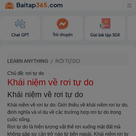
Baitap
365
.com
Trò chuyện
Chat GPT
Giải bài tập SGK
LEARN ANYTHING
RƠI TỰ DO
Chủ đề: rơi tự do
Khái niệm về rơi tự do
Khái niệm về rơi tự do
Khái niệm về rơi tự do: Giới thiệu về khái niệm rơi tự do,
định nghĩa và ví dụ về các trường hợp rơi tự do trong
cuộc sống.
Rơi tự do là hiện tượng vật thể rơi xuống mặt đất mà
không gặp sự cản trở nào từ bên ngoài. Khái niệm rơi tự