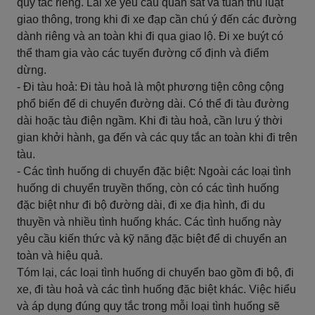
quy tắc riêng. Lái xe yêu cầu quan sát và tuân thủ luật
giao thông, trong khi đi xe đạp cần chú ý đến các đường
dành riêng và an toàn khi đi qua giao lộ. Đi xe buýt có
thể tham gia vào các tuyến đường cố định và điểm
dừng.
- Đi tàu hoả: Đi tàu hoả là một phương tiện công cộng
phổ biến để di chuyển đường dài. Có thể đi tàu đường
dài hoặc tàu điện ngầm. Khi đi tàu hoả, cần lưu ý thời
gian khởi hành, ga đến và các quy tắc an toàn khi đi trên
tàu.
- Các tình huống di chuyển đặc biệt: Ngoài các loại tình
huống di chuyển truyền thống, còn có các tình huống
đặc biệt như đi bộ đường dài, đi xe địa hình, đi du
thuyền và nhiều tình huống khác. Các tình huống này
yêu cầu kiến thức và kỹ năng đặc biệt để di chuyển an
toàn và hiệu quả.
Tóm lại, các loại tình huống di chuyển bao gồm đi bộ, đi
xe, đi tàu hoả và các tình huống đặc biệt khác. Việc hiểu
và áp dụng đúng quy tắc trong mỗi loại tình huống sẽ