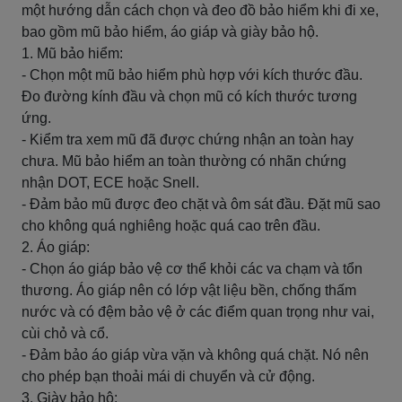
một hướng dẫn cách chọn và đeo đồ bảo hiểm khi đi xe,
bao gồm mũ bảo hiểm, áo giáp và giày bảo hộ.
1. Mũ bảo hiểm:
- Chọn một mũ bảo hiểm phù hợp với kích thước đầu.
Đo đường kính đầu và chọn mũ có kích thước tương
ứng.
- Kiểm tra xem mũ đã được chứng nhận an toàn hay
chưa. Mũ bảo hiểm an toàn thường có nhãn chứng
nhận DOT, ECE hoặc Snell.
- Đảm bảo mũ được đeo chặt và ôm sát đầu. Đặt mũ sao
cho không quá nghiêng hoặc quá cao trên đầu.
2. Áo giáp:
- Chọn áo giáp bảo vệ cơ thể khỏi các va chạm và tổn
thương. Áo giáp nên có lớp vật liệu bền, chống thấm
nước và có đệm bảo vệ ở các điểm quan trọng như vai,
cùi chỏ và cổ.
- Đảm bảo áo giáp vừa vặn và không quá chặt. Nó nên
cho phép bạn thoải mái di chuyển và cử động.
3. Giày bảo hộ: