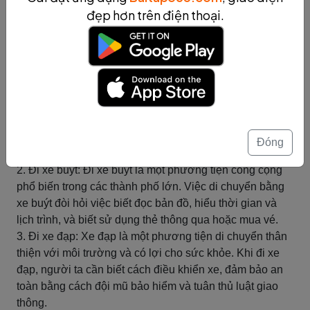
đẹp hơn trên điện thoại.
Tình huống đi xe là một trong những phương tiện di
chuyển phổ biến trong cuộc sống hàng ngày. Việc di
chuyển bằng xe có thể bao gồm lái xe, đi xe buýt, đi xe
đạp và một số tình huống đặc biệt khác. Dưới đây là mô
tả chi tiết về các tình huống di chuyển này:
1. Lái xe: Khi lái xe, người ta cần tuân thủ luật lệ giao
thông, đảm bảo an toàn cho bản thân và người khác.
Phải biết sử dụng các tín hiệu, biển báo và quy tắc
Đóng
đường để điều khiển xe một cách an toàn và hiệu quả.
2. Đi xe buýt: Đi xe buýt là một phương tiện công cộng
phổ biến trong các thành phố lớn. Việc di chuyển bằng
xe buýt đòi hỏi việc biết đọc bản đồ, hiểu thời gian và
lịch trình, và biết sử dụng thẻ thông qua hoặc mua vé.
3. Đi xe đạp: Xe đạp là một phương tiện di chuyển thân
thiện với môi trường và có lợi cho sức khỏe. Khi đi xe
đạp, người ta cần biết cách điều khiển xe, đảm bảo an
toàn bằng cách đội mũ bảo hiểm và tuân thủ luật giao
thông.