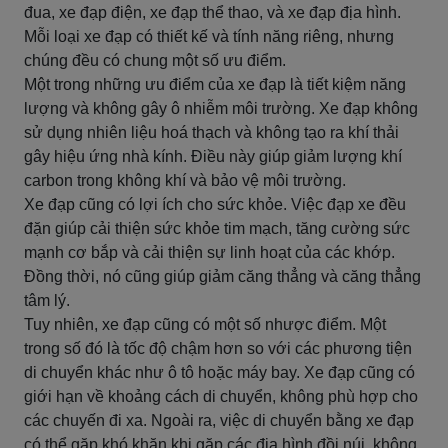
đua, xe đạp điện, xe đạp thể thao, và xe đạp địa hình.
Mỗi loại xe đạp có thiết kế và tính năng riêng, nhưng
chúng đều có chung một số ưu điểm.
Một trong những ưu điểm của xe đạp là tiết kiệm năng
lượng và không gây ô nhiễm môi trường. Xe đạp không
sử dụng nhiên liệu hoá thạch và không tạo ra khí thải
gây hiệu ứng nhà kính. Điều này giúp giảm lượng khí
carbon trong không khí và bảo vệ môi trường.
Xe đạp cũng có lợi ích cho sức khỏe. Việc đạp xe đều
đặn giúp cải thiện sức khỏe tim mạch, tăng cường sức
mạnh cơ bắp và cải thiện sự linh hoạt của các khớp.
Đồng thời, nó cũng giúp giảm căng thẳng và căng thẳng
tâm lý.
Tuy nhiên, xe đạp cũng có một số nhược điểm. Một
trong số đó là tốc độ chậm hơn so với các phương tiện
di chuyển khác như ô tô hoặc máy bay. Xe đạp cũng có
giới hạn về khoảng cách di chuyển, không phù hợp cho
các chuyến đi xa. Ngoài ra, việc di chuyển bằng xe đạp
có thể gặp khó khăn khi gặp các địa hình đồi núi, không