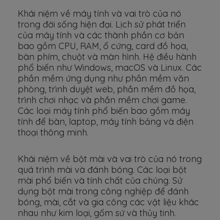
Khái niệm về máy tính và vai trò của nó
trong đời sống hiện đại. Lịch sử phát triển
của máy tính và các thành phần cơ bản
bao gồm CPU, RAM, ổ cứng, card đồ họa,
bàn phím, chuột và màn hình. Hệ điều hành
phổ biến như Windows, macOS và Linux. Các
phần mềm ứng dụng như phần mềm văn
phòng, trình duyệt web, phần mềm đồ họa,
trình chơi nhạc và phần mềm chơi game.
Các loại máy tính phổ biến bao gồm máy
tính để bàn, laptop, máy tính bảng và điện
thoại thông minh.
Khái niệm về bột mài và vai trò của nó trong
quá trình mài và đánh bóng. Các loại bột
mài phổ biến và tính chất của chúng. Sử
dụng bột mài trong công nghiệp để đánh
bóng, mài, cắt và gia công các vật liệu khác
nhau như kim loại, gốm sứ và thủy tinh.