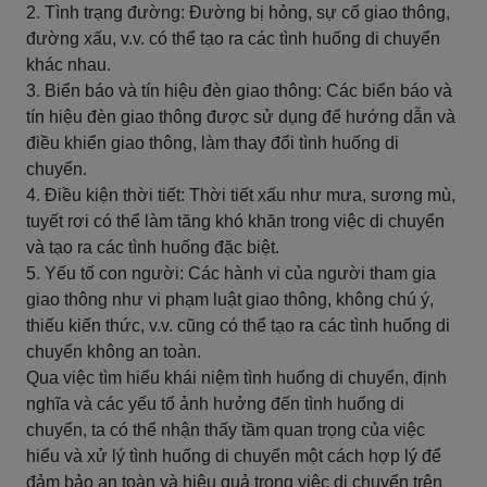
2. Tình trạng đường: Đường bị hỏng, sự cố giao thông,
đường xấu, v.v. có thể tạo ra các tình huống di chuyển
khác nhau.
3. Biển báo và tín hiệu đèn giao thông: Các biển báo và
tín hiệu đèn giao thông được sử dụng để hướng dẫn và
điều khiển giao thông, làm thay đổi tình huống di
chuyển.
4. Điều kiện thời tiết: Thời tiết xấu như mưa, sương mù,
tuyết rơi có thể làm tăng khó khăn trong việc di chuyển
và tạo ra các tình huống đặc biệt.
5. Yếu tố con người: Các hành vi của người tham gia
giao thông như vi phạm luật giao thông, không chú ý,
thiếu kiến thức, v.v. cũng có thể tạo ra các tình huống di
chuyển không an toàn.
Qua việc tìm hiểu khái niệm tình huống di chuyển, định
nghĩa và các yếu tố ảnh hưởng đến tình huống di
chuyển, ta có thể nhận thấy tầm quan trọng của việc
hiểu và xử lý tình huống di chuyển một cách hợp lý để
đảm bảo an toàn và hiệu quả trong việc di chuyển trên