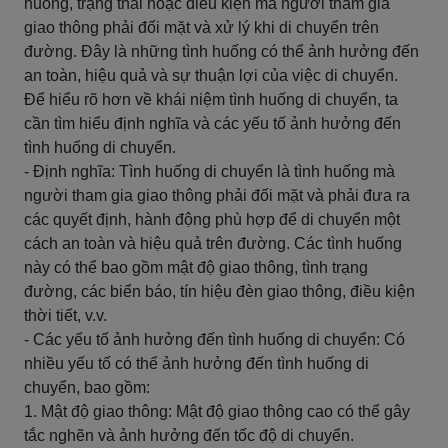
huống, trạng thái hoặc điều kiện mà người tham gia
giao thông phải đối mặt và xử lý khi di chuyển trên
đường. Đây là những tình huống có thể ảnh hưởng đến
an toàn, hiệu quả và sự thuận lợi của việc di chuyển.
Để hiểu rõ hơn về khái niệm tình huống di chuyển, ta
cần tìm hiểu định nghĩa và các yếu tố ảnh hưởng đến
tình huống di chuyển.
- Định nghĩa: Tình huống di chuyển là tình huống mà
người tham gia giao thông phải đối mặt và phải đưa ra
các quyết định, hành động phù hợp để di chuyển một
cách an toàn và hiệu quả trên đường. Các tình huống
này có thể bao gồm mật độ giao thông, tình trạng
đường, các biển báo, tín hiệu đèn giao thông, điều kiện
thời tiết, v.v.
- Các yếu tố ảnh hưởng đến tình huống di chuyển: Có
nhiều yếu tố có thể ảnh hưởng đến tình huống di
chuyển, bao gồm:
1. Mật độ giao thông: Mật độ giao thông cao có thể gây
tắc nghẽn và ảnh hưởng đến tốc độ di chuyển.