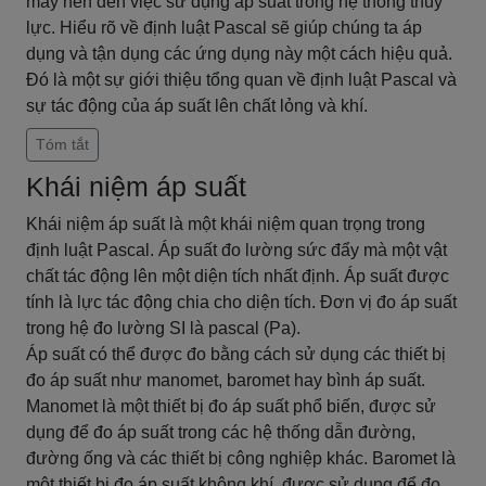
máy nén đến việc sử dụng áp suất trong hệ thống thủy
lực. Hiểu rõ về định luật Pascal sẽ giúp chúng ta áp
dụng và tận dụng các ứng dụng này một cách hiệu quả.
Đó là một sự giới thiệu tổng quan về định luật Pascal và
sự tác động của áp suất lên chất lỏng và khí.
Tóm tắt
Khái niệm áp suất
Khái niệm áp suất là một khái niệm quan trọng trong
định luật Pascal. Áp suất đo lường sức đẩy mà một vật
chất tác động lên một diện tích nhất định. Áp suất được
tính là lực tác động chia cho diện tích. Đơn vị đo áp suất
trong hệ đo lường SI là pascal (Pa).
Áp suất có thể được đo bằng cách sử dụng các thiết bị
đo áp suất như manomet, baromet hay bình áp suất.
Manomet là một thiết bị đo áp suất phổ biến, được sử
dụng để đo áp suất trong các hệ thống dẫn đường,
đường ống và các thiết bị công nghiệp khác. Baromet là
một thiết bị đo áp suất không khí, được sử dụng để đo