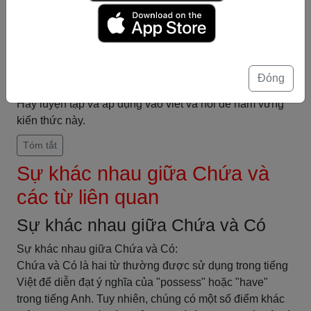
5. Chứa + mệnh đề:
- Ví dụ: Bài viết chứa thông tin quan trọng.
- Ý nghĩa: Bài viết có chứa thông tin quan trọng bên
trong.
Qua những quy tắc và ví dụ trên, bạn đã biết cách sử
Đóng
dụng Chứa trong câu một cách chính xác và linh hoạt.
Hãy luyện tập và áp dụng vào viết và nói để nắm vững
kiến thức này.
Tóm tắt
Sự khác nhau giữa Chứa và
các từ liên quan
Sự khác nhau giữa Chứa và Có
Sự khác nhau giữa Chứa và Có:
Chứa và Có là hai từ thường được sử dụng trong tiếng
Việt để diễn đạt ý nghĩa của "possess" hoặc "have"
trong tiếng Anh. Tuy nhiên, chúng có một số điểm khác