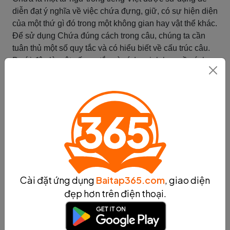
diễn đạt ý nghĩa về việc chứa đựng, giữ, có sự hiện diện
của một thứ gì đó trong một không gian hay vật thể khác.
Để sử dụng Chứa đúng cách trong câu, chúng ta cần
tuân thủ một số quy tắc và có hiểu biết về cấu trúc câu.
Dưới đây là một số quy tắc và ví dụ minh họa về cách
sử dụng Chứa trong câu:
1. Chứa + danh từ:
- Ví dụ: Chiếc hộp chứa quà.
- Ý nghĩa: Hộp đựng quà bên trong.
2. Chứa + đại từ:
- Ví dụ: Tủ chứa chăn màn.
- Ý nghĩa: Tủ có chứa chăn màn bên trong.
3. Chứa + động từ:
- Ví dụ: Trang sách chứa nhiều tri thức.
Cài đặt ứng dụng
Baitap365.com
, giao diện
- Ý nghĩa: Trang sách có chứa nhiều tri thức bên trong.
đẹp hơn trên điện thoại.
4. Chứa + cụm danh từ:
- Ví dụ: Hộp chứa đồ trang sức.
- Ý nghĩa: Hộp có chứa đồ trang sức bên trong.