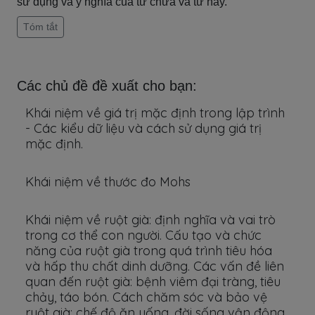
sử dụng và ý nghĩa của từ chứa và từ hay.
Tóm tắt
Các chủ đề đề xuất cho bạn:
Khái niệm về giá trị mặc định trong lập trình
- Các kiểu dữ liệu và cách sử dụng giá trị
mặc định.
Khái niệm về thước đo Mohs
Khái niệm về ruột già: định nghĩa và vai trò
trong cơ thể con người. Cấu tạo và chức
năng của ruột già trong quá trình tiêu hóa
và hấp thu chất dinh dưỡng. Các vấn đề liên
quan đến ruột già: bệnh viêm đại tràng, tiêu
chảy, táo bón. Cách chăm sóc và bảo vệ
ruột già: chế độ ăn uống, đời sống vận động,