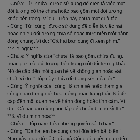
- Chứa: Từ "chứa" được sử dụng để diễn tả việc một
đối tượng có thể chứa hoặc bao gồm một đối tượng
khác bên trong. Ví dụ: "Hộp này chứa một quả táo."
- Cùng: Từ "cùng" được sử dụng để diễn tả việc hai
hoặc nhiều đối tượng chia sẻ hoặc thực hiện một hành
động chung. Ví dụ: "Cả hai bạn cùng đi xem phim."
**2. Ý nghĩa:**
- Chứa: Ý nghĩa của "chứa" là bao gồm, chứa đựng,
hoặc giữ một đối tượng bên trong một đối tượng khác.
Nó đề cập đến mối quan hệ về không gian hoặc vật
chất. Ví dụ: "Hộp này chứa đồ trang sức của tôi."
- Cùng: Ý nghĩa của "cùng" là chia sẻ hoặc tham gia
cùng nhau trong một hoạt động hoặc trạng thái. Nó đề
cập đến mối quan hệ về hành động hoặc tình cảm. Ví
dụ: "Cả hai bạn cùng học tập để chuẩn bị cho kỳ thi."
**3. Ví dụ minh họa:**
- Chứa: "Hộp này chứa những quyển sách hay."
- Cùng: "Cả hai em bé cùng chơi đùa trên bãi biển."
Như vậy, mặc dù cả Chứa và Cùng đều liên quan đến