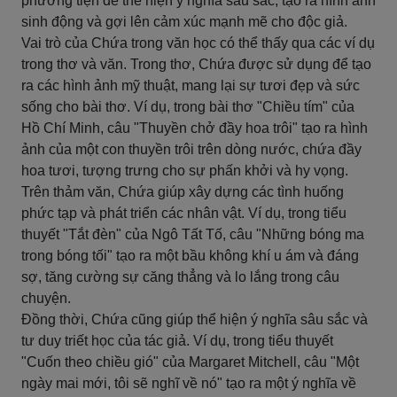
phương tiện để thể hiện ý nghĩa sâu sắc, tạo ra hình ảnh
sinh động và gợi lên cảm xúc mạnh mẽ cho độc giả.
Vai trò của Chứa trong văn học có thể thấy qua các ví dụ
trong thơ và văn. Trong thơ, Chứa được sử dụng để tạo
ra các hình ảnh mỹ thuật, mang lại sự tươi đẹp và sức
sống cho bài thơ. Ví dụ, trong bài thơ "Chiều tím" của
Hồ Chí Minh, câu "Thuyền chở đầy hoa trôi" tạo ra hình
ảnh của một con thuyền trôi trên dòng nước, chứa đầy
hoa tươi, tượng trưng cho sự phấn khởi và hy vọng.
Trên thảm văn, Chứa giúp xây dựng các tình huống
phức tạp và phát triển các nhân vật. Ví dụ, trong tiểu
thuyết "Tắt đèn" của Ngô Tất Tố, câu "Những bóng ma
trong bóng tối" tạo ra một bầu không khí u ám và đáng
sợ, tăng cường sự căng thẳng và lo lắng trong câu
chuyện.
Đồng thời, Chứa cũng giúp thể hiện ý nghĩa sâu sắc và
tư duy triết học của tác giả. Ví dụ, trong tiểu thuyết
"Cuốn theo chiều gió" của Margaret Mitchell, câu "Một
ngày mai mới, tôi sẽ nghĩ về nó" tạo ra một ý nghĩa về