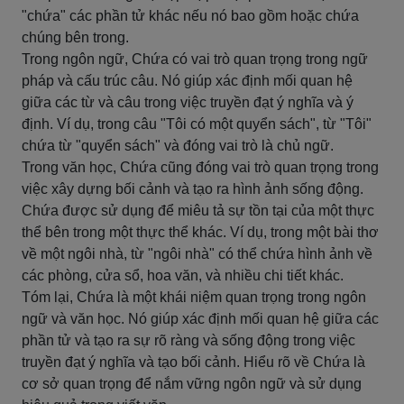
"chứa" các phần tử khác nếu nó bao gồm hoặc chứa
chúng bên trong.
Trong ngôn ngữ, Chứa có vai trò quan trọng trong ngữ
pháp và cấu trúc câu. Nó giúp xác định mối quan hệ
giữa các từ và câu trong việc truyền đạt ý nghĩa và ý
định. Ví dụ, trong câu "Tôi có một quyển sách", từ "Tôi"
chứa từ "quyển sách" và đóng vai trò là chủ ngữ.
Trong văn học, Chứa cũng đóng vai trò quan trọng trong
việc xây dựng bối cảnh và tạo ra hình ảnh sống động.
Chứa được sử dụng để miêu tả sự tồn tại của một thực
thể bên trong một thực thể khác. Ví dụ, trong một bài thơ
về một ngôi nhà, từ "ngôi nhà" có thể chứa hình ảnh về
các phòng, cửa sổ, hoa văn, và nhiều chi tiết khác.
Tóm lại, Chứa là một khái niệm quan trọng trong ngôn
ngữ và văn học. Nó giúp xác định mối quan hệ giữa các
phần tử và tạo ra sự rõ ràng và sống động trong việc
truyền đạt ý nghĩa và tạo bối cảnh. Hiểu rõ về Chứa là
cơ sở quan trọng để nắm vững ngôn ngữ và sử dụng