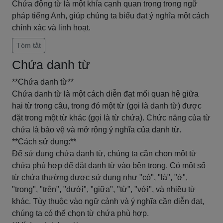
Chứa động từ là một khía cạnh quan trọng trong ngữ
pháp tiếng Anh, giúp chúng ta biểu đạt ý nghĩa một cách
chính xác và linh hoạt.
Tóm tắt
Chứa danh từ
**Chứa danh từ**
Chứa danh từ là một cách diễn đạt mối quan hệ giữa
hai từ trong câu, trong đó một từ (gọi là danh từ) được
đặt trong một từ khác (gọi là từ chứa). Chức năng của từ
chứa là bảo vệ và mở rộng ý nghĩa của danh từ.
**Cách sử dụng:**
Để sử dụng chứa danh từ, chúng ta cần chọn một từ
chứa phù hợp để đặt danh từ vào bên trong. Có một số
từ chứa thường được sử dụng như "có", "là", "ở",
"trong", "trên", "dưới", "giữa", "từ", "với", và nhiều từ
khác. Tùy thuộc vào ngữ cảnh và ý nghĩa cần diễn đạt,
chúng ta có thể chọn từ chứa phù hợp.