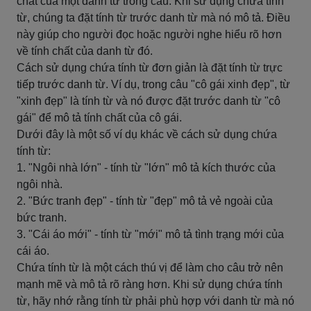
chất của một danh từ trong câu. Khi sử dụng chứa tính
từ, chúng ta đặt tính từ trước danh từ mà nó mô tả. Điều
này giúp cho người đọc hoặc người nghe hiểu rõ hơn
về tính chất của danh từ đó.
Cách sử dụng chứa tính từ đơn giản là đặt tính từ trực
tiếp trước danh từ. Ví dụ, trong câu "cô gái xinh đẹp", từ
"xinh đẹp" là tính từ và nó được đặt trước danh từ "cô
gái" để mô tả tính chất của cô gái.
Dưới đây là một số ví dụ khác về cách sử dụng chứa
tính từ:
1. "Ngôi nhà lớn" - tính từ "lớn" mô tả kích thước của
ngôi nhà.
2. "Bức tranh đẹp" - tính từ "đẹp" mô tả vẻ ngoài của
bức tranh.
3. "Cái áo mới" - tính từ "mới" mô tả tình trạng mới của
cái áo.
Chứa tính từ là một cách thú vị để làm cho câu trở nên
mạnh mẽ và mô tả rõ ràng hơn. Khi sử dụng chứa tính
từ, hãy nhớ rằng tính từ phải phù hợp với danh từ mà nó