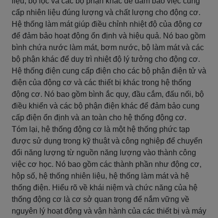
liệu, bộ lọc và các bộ phận khác để đảm bảo việc cung
cấp nhiên liệu đúng lượng và chất lượng cho động cơ.
Hệ thống làm mát giúp điều chỉnh nhiệt độ của động cơ
để đảm bảo hoạt động ổn định và hiệu quả. Nó bao gồm
bình chứa nước làm mát, bơm nước, bộ làm mát và các
bộ phận khác để duy trì nhiệt độ lý tưởng cho động cơ.
Hệ thống điện cung cấp điện cho các bộ phận điện tử và
điện của động cơ và các thiết bị khác trong hệ thống
động cơ. Nó bao gồm bình ắc quy, đầu cắm, đấu nối, bộ
điều khiển và các bộ phận điện khác để đảm bảo cung
cấp điện ổn định và an toàn cho hệ thống động cơ.
Tóm lại, hệ thống động cơ là một hệ thống phức tạp
được sử dụng trong kỹ thuật và công nghiệp để chuyển
đổi năng lượng từ nguồn năng lượng vào thành công
việc cơ học. Nó bao gồm các thành phần như động cơ,
hộp số, hệ thống nhiên liệu, hệ thống làm mát và hệ
thống điện. Hiểu rõ về khái niệm và chức năng của hệ
thống động cơ là cơ sở quan trọng để nắm vững về
nguyên lý hoạt động và vận hành của các thiết bị và máy