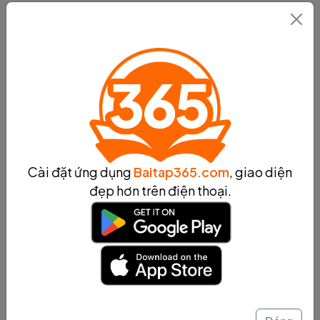
cơ
Nguyên lý hoạt động của động cơ
Nguyên lý hoạt động của động cơ là một khái niệm cơ
bản trong lĩnh vực hệ thống động cơ. Động cơ là một
thiết bị được thiết kế để chuyển đổi năng lượng từ một
nguồn khác thành công suất cơ học. Nguyên lý hoạt
động của động cơ bao gồm các bước chuyển động và
nguyên tắc lấy năng lượng.
Các bước chuyển động trong động cơ bao gồm: hút,
Cài đặt ứng dụng
Baitap365.com
, giao diện
nén, đốt và xả. Trong quá trình hút, hỗn hợp nhiên liệu-
đẹp hơn trên điện thoại.
khí dầu được hút vào buồng đốt. Sau đó, trong quá trình
nén, hỗn hợp này được nén lại để tạo ra áp suất cao.
Quá trình đốt xả xảy ra khi hỗn hợp được đốt và các sản
phẩm cháy được xả ra khỏi động cơ.
Nguyên tắc lấy năng lượng trong động cơ thường dựa
trên nguyên tắc cơ học hoặc nguyên tắc hoá học. Trong
động cơ cơ học, nguyên tắc chính là sử dụng sự chuyển
động của các bộ phận trong động cơ để tạo ra công