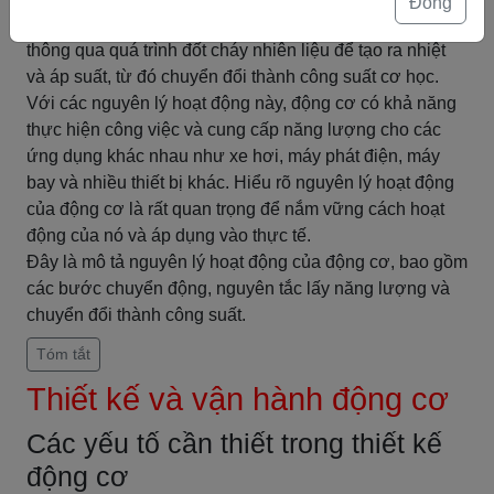
Đóng
suất. Trong động cơ hoá học, năng lượng được tạo ra
thông qua quá trình đốt cháy nhiên liệu để tạo ra nhiệt
và áp suất, từ đó chuyển đổi thành công suất cơ học.
Với các nguyên lý hoạt động này, động cơ có khả năng
thực hiện công việc và cung cấp năng lượng cho các
ứng dụng khác nhau như xe hơi, máy phát điện, máy
bay và nhiều thiết bị khác. Hiểu rõ nguyên lý hoạt động
của động cơ là rất quan trọng để nắm vững cách hoạt
động của nó và áp dụng vào thực tế.
Đây là mô tả nguyên lý hoạt động của động cơ, bao gồm
các bước chuyển động, nguyên tắc lấy năng lượng và
chuyển đổi thành công suất.
Tóm tắt
Thiết kế và vận hành động cơ
Các yếu tố cần thiết trong thiết kế
động cơ