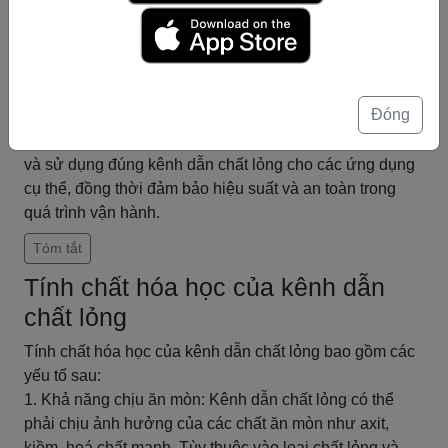
kênh.
5. Độ co giãn: Độ co giãn của kênh dẫn chất lỏng là khả
năng chịu biến dạng khi chất lỏng chảy qua. Độ co giãn
phải được xem xét để tránh sự biến dạng không mong
Đóng
muốn của kênh.
Hiểu rõ các tính chất vật lý này giúp chúng ta lựa chọn
và sử dụng đúng kênh dẫn chất lỏng cho các ứng dụng
cụ thể, đồng thời đảm bảo hiệu suất và an toàn trong
quá trình vận hành.
Tóm tắt
Tính chất hóa học của kênh dẫn
chất lỏng
Tính chất hóa học của kênh dẫn chất lỏng bao gồm các
yếu tố sau:
1. Khả năng chịu ăn mòn: Kênh dẫn chất lỏng có thể
phải chịu ảnh hưởng của các chất ăn mòn như axit,
kiềm, hoá chất mạnh. Tùy thuộc vào loại chất lỏng và