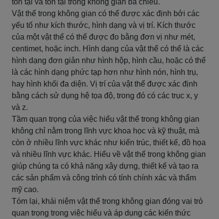
tồn tại và tồn tại trong không gian ba chiều.
Vật thể trong không gian có thể được xác định bởi các
yếu tố như kích thước, hình dạng và vị trí. Kích thước
của một vật thể có thể được đo bằng đơn vị như mét,
centimet, hoặc inch. Hình dạng của vật thể có thể là các
hình dạng đơn giản như hình hộp, hình cầu, hoặc có thể
là các hình dạng phức tạp hơn như hình nón, hình trụ,
hay hình khối đa diện. Vị trí của vật thể được xác định
bằng cách sử dụng hệ tọa độ, trong đó có các trục x, y
và z.
Tầm quan trọng của việc hiểu vật thể trong không gian
không chỉ nằm trong lĩnh vực khoa học và kỹ thuật, mà
còn ở nhiều lĩnh vực khác như kiến trúc, thiết kế, đồ họa
và nhiều lĩnh vực khác. Hiểu về vật thể trong không gian
giúp chúng ta có khả năng xây dựng, thiết kế và tạo ra
các sản phẩm và công trình có tính chính xác và thẩm
mỹ cao.
Tóm lại, khái niệm vật thể trong không gian đóng vai trò
quan trọng trong việc hiểu và áp dụng các kiến thức