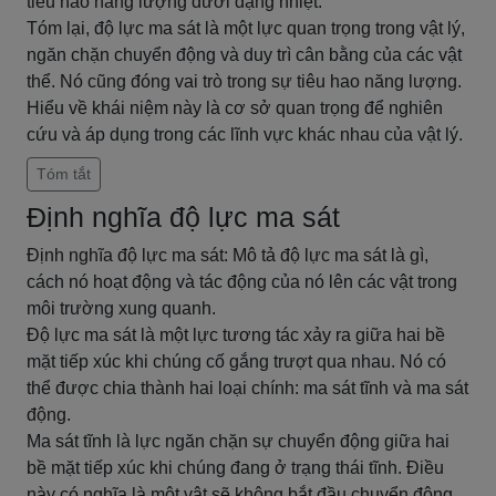
tiêu hao năng lượng dưới dạng nhiệt.
Tóm lại, độ lực ma sát là một lực quan trọng trong vật lý,
ngăn chặn chuyển động và duy trì cân bằng của các vật
thể. Nó cũng đóng vai trò trong sự tiêu hao năng lượng.
Hiểu về khái niệm này là cơ sở quan trọng để nghiên
cứu và áp dụng trong các lĩnh vực khác nhau của vật lý.
Tóm tắt
Định nghĩa độ lực ma sát
Định nghĩa độ lực ma sát: Mô tả độ lực ma sát là gì,
cách nó hoạt động và tác động của nó lên các vật trong
môi trường xung quanh.
Độ lực ma sát là một lực tương tác xảy ra giữa hai bề
mặt tiếp xúc khi chúng cố gắng trượt qua nhau. Nó có
thể được chia thành hai loại chính: ma sát tĩnh và ma sát
động.
Ma sát tĩnh là lực ngăn chặn sự chuyển động giữa hai
bề mặt tiếp xúc khi chúng đang ở trạng thái tĩnh. Điều
này có nghĩa là một vật sẽ không bắt đầu chuyển động