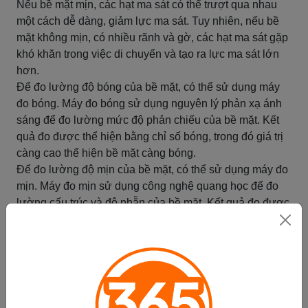
Nếu bề mặt mịn, các hạt ma sát có thể trượt qua nhau
một cách dễ dàng, giảm lực ma sát. Tuy nhiên, nếu bề
mặt không mịn, có nhiều rãnh và gờ, các hạt ma sát gặp
khó khăn trong việc di chuyển và tạo ra lực ma sát lớn
hơn.
Để đo lường độ bóng của bề mặt, có thể sử dụng máy
đo bóng. Máy đo bóng sử dụng nguyên lý phản xạ ánh
sáng để đo lường mức độ phản chiếu của bề mặt. Kết
quả đo được thể hiện bằng chỉ số bóng, trong đó giá trị
càng cao thể hiện bề mặt càng bóng.
Để đo lường độ mịn của bề mặt, có thể sử dụng máy đo
mịn. Máy đo mịn sử dụng công nghệ quang học để đo
lường cấu trúc và độ nhẵn của bề mặt. Kết quả đo được
thể hiện bằng chỉ số mịn, trong đó giá trị càng thấp thể
hiện bề mặt càng mịn.
Tóm lại, độ bóng và độ mịn của bề mặt là những yếu tố
quan trọng ảnh hưởng đến độ lực ma sát. Đo lường độ
bóng và độ mịn của bề mặt giúp hiểu rõ hơn về đặc tính
ma sát của vật và có thể áp dụng trong nhiều lĩnh vực