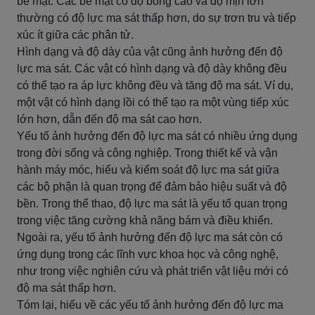
bề mặt. Các bề mặt có độ bóng cao và độ mịn lớn
thường có độ lực ma sát thấp hơn, do sự trơn tru và tiếp
xúc ít giữa các phân tử.
Hình dạng và độ dày của vật cũng ảnh hưởng đến độ
lực ma sát. Các vật có hình dạng và độ dày không đều
có thể tạo ra áp lực không đều và tăng độ ma sát. Ví dụ,
một vật có hình dạng lồi có thể tạo ra một vùng tiếp xúc
lớn hơn, dẫn đến độ ma sát cao hơn.
Yếu tố ảnh hưởng đến độ lực ma sát có nhiều ứng dụng
trong đời sống và công nghiệp. Trong thiết kế và vận
hành máy móc, hiểu và kiểm soát độ lực ma sát giữa
các bộ phận là quan trọng để đảm bảo hiệu suất và độ
bền. Trong thể thao, độ lực ma sát là yếu tố quan trọng
trong việc tăng cường khả năng bám và điều khiển.
Ngoài ra, yếu tố ảnh hưởng đến độ lực ma sát còn có
ứng dụng trong các lĩnh vực khoa học và công nghệ,
như trong việc nghiên cứu và phát triển vật liệu mới có
độ ma sát thấp hơn.
Tóm lại, hiểu về các yếu tố ảnh hưởng đến độ lực ma