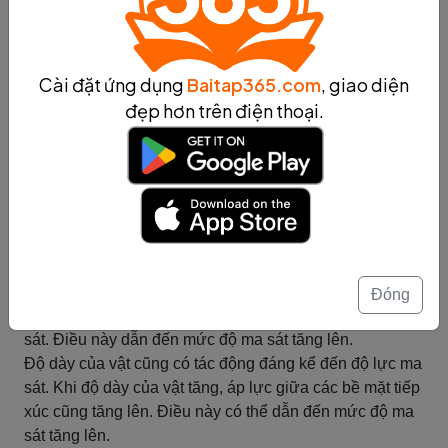
như thiết kế máy móc, công nghệ vật liệu, và nghiên cứu
vật lý.
Tóm tắt
Cài đặt ứng dụng
Baitap365.com
, giao diện
Hình dạng và độ dày của vật
đẹp hơn trên điện thoại.
Hình dạng và độ dày của vật đóng vai trò quan trọng
trong việc ảnh hưởng đến độ lực ma sát giữa hai bề mặt
tiếp xúc. Cả hai yếu tố này đều có thể tác động đến cả
ma sát động và ma sát tĩnh.
Hình dạng của vật có thể ảnh hưởng đến diện tích tiếp
xúc giữa các bề mặt và sự phân tán áp lực. Nếu một bề
mặt có hình dạng không phẳng hoặc không đồng đều,
Đóng
diện tích tiếp xúc sẽ giảm, làm tăng áp lực đối lực ma
sát. Điều này dẫn đến mức độ ma sát tăng lên.
Độ dày của vật cũng có tác động đáng kể đến độ lực ma
sát. Khi độ dày của vật tăng, áp lực giữa các bề mặt tiếp
xúc cũng tăng lên. Điều này có thể dẫn đến mức độ ma
sát tăng lên.