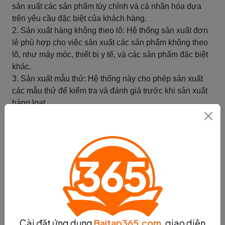
sản xuất các sản phẩm tùy chỉnh và cá nhân hóa dựa
trên yêu cầu đặc biệt của khách hàng.
2. Sản xuất hàng không theo lô: Hệ thống sản xuất đơn
lẻ phù hợp cho việc sản xuất các sản phẩm không theo
lô, như máy móc, thiết bị y tế, và các sản phẩm đặc biệt
khác.
3. Sản xuất mẫu thử: Hệ thống này cho phép sản xuất
các mẫu thử để kiểm tra và đánh giá trước khi sản xuất
hàng loạt.
4. Sản xuất theo đơn đặt hàng: Hệ thống sản xuất đơn
lẻ cho phép sản xuất các sản phẩm dựa trên đơn đặt
hàng từ khách hàng, đảm bảo sự linh hoạt và đáp ứng
nhanh chóng cho nhu cầu thị trường.
Với những đặc điểm và ứng dụng trên, hệ thống sản
xuất đơn lẻ đóng vai trò quan trọng trong việc đáp ứng
nhu cầu của khách hàng và gia tăng hiệu suất sản xuất
trong công nghiệp.
Tóm tắt
Cài đặt ứng dụng
Baitap365.com
, giao diện