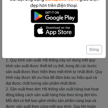
Hệ thống sản xuất hàng loạt
đẹp hơn trên điện thoại.
Hệ thống sản xuất hàng loạt là một loại hệ thống sản
xuất trong công nghiệp, được sử dụng để sản xuất hàng
hóa theo các đợt lớn, đồng thời và có quy trình sản xuất
cụ thể. Đây là một phương pháp phổ biến trong việc sản
xuất các sản phẩm đồng nhất, như ô tô, điện tử, đồ gia
dụng và nhiều sản phẩm khác.
Đặc điểm chính của hệ thống sản xuất hàng loạt bao
Đóng
gồm:
1. Quy trình sản xuất: Hệ thống này sử dụng một quy
trình sản xuất được thiết kế cụ thể, trong đó các bước
sản xuất được thực hiện theo một trình tự nhất định. Quy
trình này được tối ưu hóa để đảm bảo sự hiệu quả và
đạt được chất lượng sản phẩm nhất định.
2. Sản xuất theo đợt: Hệ thống sản xuất hàng loạt hoạt
động bằng cách sản xuất hàng hóa theo từng đợt lớn.
Mỗi đợt có thể bao gồm nhiều sản phẩm cùng loại và
được sản xuất theo cùng một quy trình. Sau khi hoàn