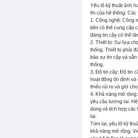
Yếu tố kỹ thuật ảnh h
thi của hệ thống. Các 
1. Công nghệ: Công ng
tiến có thể cung cấp 
đáng tin cậy có thể tă
2. Thiết bị: Sự lựa ch
thống. Thiết bị phải 
bảo sự tin cậy và sẵn
thống.
3. Độ tin cậy: Độ tin 
hoạt động ổn định và 
thiểu rủi ro và giữ ch
4. Khả năng mở rộng:
yêu cầu tương lai. Hệ
dùng và tích hợp các 
lai.
Tóm lại, yếu tố kỹ thu
khả năng mở rộng. Vi