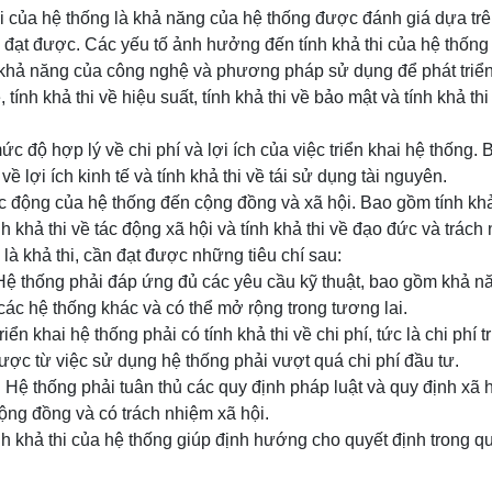
hi của hệ thống là khả năng của hệ thống được đánh giá dựa trê
 đạt được. Các yếu tố ảnh hưởng đến tính khả thi của hệ thốn
á khả năng của công nghệ và phương pháp sử dụng để phát triể
, tính khả thi về hiệu suất, tính khả thi về bảo mật và tính khả t
ức độ hợp lý về chi phí và lợi ích của việc triển khai hệ thống. 
i về lợi ích kinh tế và tính khả thi về tái sử dụng tài nguyên.
ác động của hệ thống đến cộng đồng và xã hội. Bao gồm tính khả
nh khả thi về tác động xã hội và tính khả thi về đạo đức và trách
là khả thi, cần đạt được những tiêu chí sau:
 Hệ thống phải đáp ứng đủ các yêu cầu kỹ thuật, bao gồm khả n
 các hệ thống khác và có thể mở rộng trong tương lai.
iển khai hệ thống phải có tính khả thi về chi phí, tức là chi phí tr
 được từ việc sử dụng hệ thống phải vượt quá chi phí đầu tư.
: Hệ thống phải tuân thủ các quy định pháp luật và quy định xã 
ộng đồng và có trách nhiệm xã hội.
nh khả thi của hệ thống giúp định hướng cho quyết định trong qu