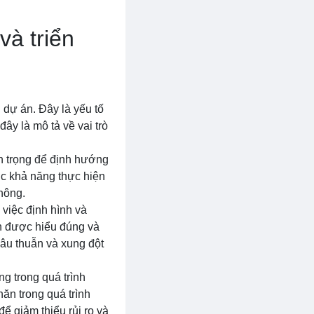
và triển
i dự án. Đây là yếu tố
y là mô tả về vai trò
an trọng để định hướng
ợc khả năng thực hiện
hông.
 việc định hình và
án được hiểu đúng và
mâu thuẫn và xung đột
ng trong quá trình
hăn trong quá trình
ể giảm thiểu rủi ro và