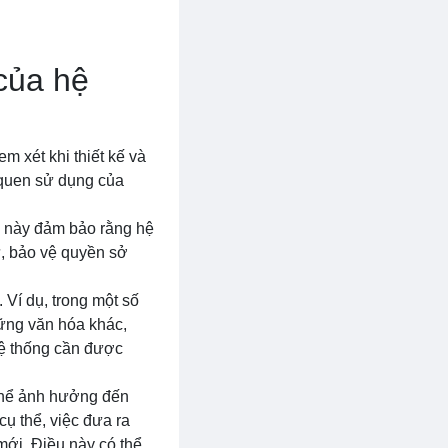
 của hệ
m xét khi thiết kế và
i quen sử dụng của
ều này đảm bảo rằng hệ
ư, bảo vệ quyền sở
 Ví dụ, trong một số
hững văn hóa khác,
 hệ thống cần được
thể ảnh hưởng đến
cụ thể, việc đưa ra
mới. Điều này có thể