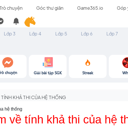
Trò chuyện
Góc thư giãn
Game365.io
Góp 
Lớp 3
Lớp 4
Lớp 5
Lớp 6
Lớp 7
Trò chuyện
Giải bài tập SGK
Streak
Wh
TÍNH KHẢ THI CỦA HỆ THỐNG
của hệ thống
m về tính khả thi của hệ 