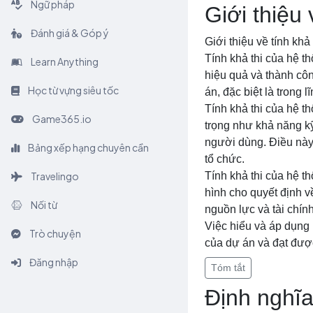
Ngữ pháp
Giới thiệu 
Đánh giá & Góp ý
Giới thiệu về tính khả
Tính khả thi của hệ t
Learn Anything
hiệu quả và thành công
Học từ vựng siêu tốc
án, đặc biệt là trong 
Tính khả thi của hệ t
Game365.io
trọng như khả năng kỹ
người dùng. Điều này 
Bảng xếp hạng chuyên cần
tổ chức.
Travelingo
Tính khả thi của hệ th
hình cho quyết định v
Nối từ
nguồn lực và tài chính
Việc hiểu và áp dụng 
Trò chuyện
của dự án và đạt được
Đăng nhập
Tóm tắt
Định nghĩa