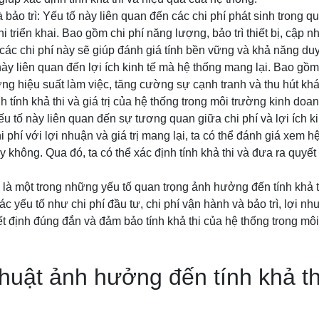
 bảo trì: Yếu tố này liên quan đến các chi phí phát sinh trong q
hi triển khai. Bao gồm chi phí năng lượng, bảo trì thiết bị, cập
 các chi phí này sẽ giúp đánh giá tính bền vững và khả năng duy 
này liên quan đến lợi ích kinh tế mà hệ thống mang lại. Bao gồm 
ờng hiệu suất làm việc, tăng cường sự cạnh tranh và thu hút kh
 tính khả thi và giá trị của hệ thống trong môi trường kinh doan
ếu tố này liên quan đến sự tương quan giữa chi phí và lợi ích k
phí với lợi nhuận và giá trị mang lại, ta có thể đánh giá xem h
y không. Qua đó, ta có thể xác định tính khả thi và đưa ra quyết
tế là một trong những yếu tố quan trọng ảnh hưởng đến tính khả t
c yếu tố như chi phí đầu tư, chi phí vận hành và bảo trì, lợi nh
ết định đúng đắn và đảm bảo tính khả thi của hệ thống trong mô
thuật ảnh hưởng đến tính khả th