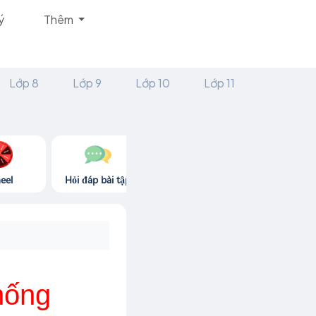
ý
Thêm
Lớp 8
Lớp 9
Lớp 10
Lớp 11
eel
Hỏi đáp bài tập
Góc thư giãn
Game365.
thống