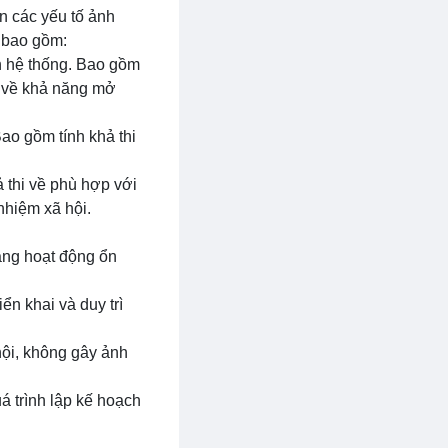
n các yếu tố ảnh
g bao gồm:
n hệ thống. Bao gồm
hi về khả năng mở
Bao gồm tính khả thi
 thi về phù hợp với
 nhiệm xã hội.
ăng hoạt động ổn
iển khai và duy trì
hội, không gây ảnh
á trình lập kế hoạch