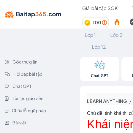
Giải bài tập SGK
Baitap
365
.com
100
Lớp 1
Lớp 2
Lớp 12
Góc thư giãn
Hỏi đáp bài tập
Chat GPT
Chat GPT
Tài liệu giáo viên
LEARN ANYTHING
Chữa lỗi ngữ pháp
Chủ đề: tính khả thi 
Khái niệ
Bài viết