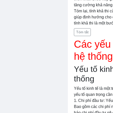
tăng cường khả năng 
Tóm lại, tính khả thi 
giúp định hướng cho q
tính khả thi là một b
Tóm tắt
Các yếu 
hệ thống
Yếu tố kin
thống
Yếu tố kinh tế là một
yếu tố quan trọng cần
1. Chi phí đầu tư: Yế
Bao gồm các chi phí n
báo chi phí đầu tư sẽ 