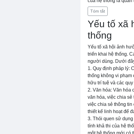
của hệ thống là quan 
Tóm tắt
Yếu tố xã 
thống
Yếu tố xã hội ảnh hưở
triển khai hệ thống. 
người dùng. Dưới đây l
1. Quy định pháp lý: 
thống không vi phạm c
hữu trí tuệ và các qu
2. Văn hóa: Văn hóa c
văn hóa, việc chia sẻ
việc chia sẻ thông ti
thiết kế linh hoạt để
3. Thói quen sử dụng
tính khả thi của hệ t
một hệ thống mới có t