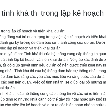
 tính khả thi trong lập kế hoạch 
i trong lập kế hoạch và triển khai dự án:
ống đóng vai trò quan trọng trong việc lập kế hoạch và triển kha
đánh giá kỹ lưỡng để đảm bảo sự thành công của dự án. Dưới đâ
 việc lập kế hoạch và triển khai dự án:
o quyết định: Tính khả thi của hệ thống cung cấp thông tin qu
quá trình lập kế hoạch và triển khai dự án. Nó giúp xác định đư
, từ đó giúp quyết định liệu dự án có nên được triển khai hay k
g nhất: Tính khả thi của hệ thống đảm bảo sự thống nhất trong
giúp đảm bảo rằng các yêu cầu, mục tiêu và ràng buộc của dự 
các bên liên quan. Việc có tính khả thi sẽ giúp loại bỏ những 
hai dự án.
Tính khả thi của hệ thống cung cấp thông tin về các rủi ro tiềm nă
giúp định rõ những khía cạnh có thể gây trở ngại hoặc gây khó k
giúp cho việc lên kế hoạch và đưa ra các biện pháp phòng ngừa đ