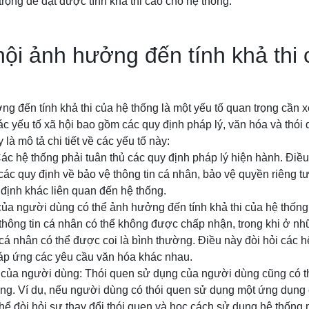
trọng để đạt được tính khả thi cao cho hệ thống.
hội ảnh hưởng đến tính khả thi
ng đến tính khả thi của hệ thống là một yếu tố quan trọng cần xe
Các yếu tố xã hội bao gồm các quy định pháp lý, văn hóa và thó
à mô tả chi tiết về các yếu tố này:
Các hệ thống phải tuân thủ các quy định pháp lý hiện hành. Đi
ác quy định về bảo vệ thông tin cá nhân, bảo vệ quyền riêng t
y định khác liên quan đến hệ thống.
ủa người dùng có thể ảnh hưởng đến tính khả thi của hệ thống.
 thông tin cá nhân có thể không được chấp nhận, trong khi ở n
n cá nhân có thể được coi là bình thường. Điều này đòi hỏi các
 đáp ứng các yêu cầu văn hóa khác nhau.
 của người dùng: Thói quen sử dụng của người dùng cũng có 
hống. Ví dụ, nếu người dùng có thói quen sử dụng một ứng dụng 
hể đòi hỏi sự thay đổi thói quen và học cách sử dụng hệ thống 