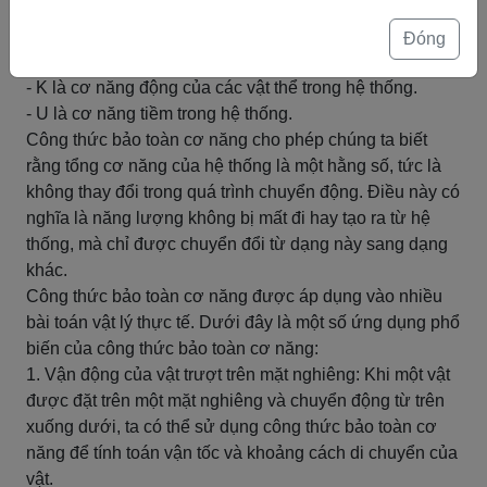
E = K + U
Trong đó:
Đóng
- E là tổng cơ năng của hệ thống.
- K là cơ năng động của các vật thể trong hệ thống.
- U là cơ năng tiềm trong hệ thống.
Công thức bảo toàn cơ năng cho phép chúng ta biết
rằng tổng cơ năng của hệ thống là một hằng số, tức là
không thay đổi trong quá trình chuyển động. Điều này có
nghĩa là năng lượng không bị mất đi hay tạo ra từ hệ
thống, mà chỉ được chuyển đổi từ dạng này sang dạng
khác.
Công thức bảo toàn cơ năng được áp dụng vào nhiều
bài toán vật lý thực tế. Dưới đây là một số ứng dụng phổ
biến của công thức bảo toàn cơ năng:
1. Vận động của vật trượt trên mặt nghiêng: Khi một vật
được đặt trên một mặt nghiêng và chuyển động từ trên
xuống dưới, ta có thể sử dụng công thức bảo toàn cơ
năng để tính toán vận tốc và khoảng cách di chuyển của
vật.