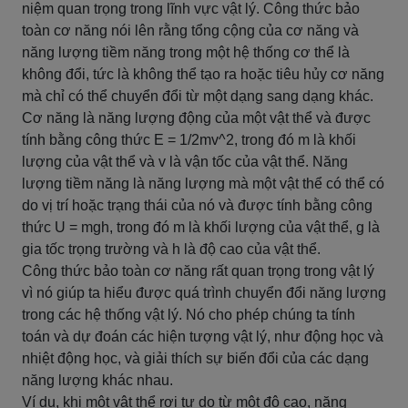
niệm quan trọng trong lĩnh vực vật lý. Công thức bảo
toàn cơ năng nói lên rằng tổng cộng của cơ năng và
năng lượng tiềm năng trong một hệ thống cơ thể là
không đổi, tức là không thể tạo ra hoặc tiêu hủy cơ năng
mà chỉ có thể chuyển đổi từ một dạng sang dạng khác.
Cơ năng là năng lượng động của một vật thể và được
tính bằng công thức E = 1/2mv^2, trong đó m là khối
lượng của vật thể và v là vận tốc của vật thể. Năng
lượng tiềm năng là năng lượng mà một vật thể có thể có
do vị trí hoặc trạng thái của nó và được tính bằng công
thức U = mgh, trong đó m là khối lượng của vật thể, g là
gia tốc trọng trường và h là độ cao của vật thể.
Công thức bảo toàn cơ năng rất quan trọng trong vật lý
vì nó giúp ta hiểu được quá trình chuyển đổi năng lượng
trong các hệ thống vật lý. Nó cho phép chúng ta tính
toán và dự đoán các hiện tượng vật lý, như động học và
nhiệt động học, và giải thích sự biến đổi của các dạng
năng lượng khác nhau.
Ví dụ, khi một vật thể rơi tự do từ một độ cao, năng