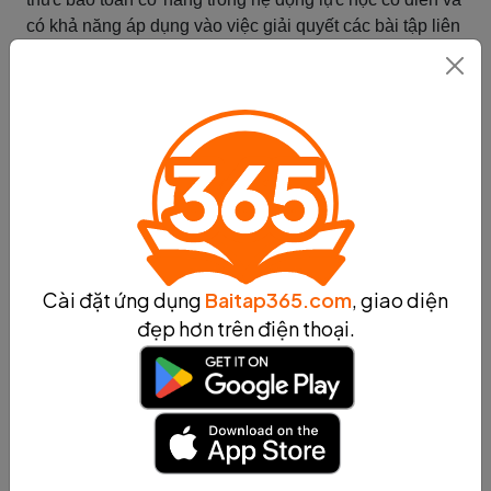
có khả năng áp dụng vào việc giải quyết các bài tập liên
quan.
Tóm tắt
Các ứng dụng của công thức bảo
toàn cơ năng trong hệ động lực
học cổ điển
Các ứng dụng của công thức bảo toàn cơ năng trong hệ
động lực học cổ điển: Mô tả các ứng dụng của công
thức bảo toàn cơ năng trong hệ động lực học cổ điển
Cài đặt ứng dụng
Baitap365.com
, giao diện
trong các bài toán vật lý thực tế.
đẹp hơn trên điện thoại.
Công thức bảo toàn cơ năng là một nguyên lý quan
trọng trong vật lý, đặc biệt trong hệ động lực học cổ điển.
Nó cho phép chúng ta hiểu và tính toán các hiện tượng
chuyển động của các vật thể trong không gian.
Công thức bảo toàn cơ năng được biểu diễn bằng công
thức sau: