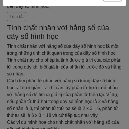
đến dãy số hình học.
Tóm tắt
Tính chất nhân với hằng số của
dãy số hình học
Tính chất nhân với hằng số của dãy số hình học là một
trong những tính chất quan trọng của dãy số hình học.
Tính chất này cho phép ta tính được giá trị của các phần
tử trong dãy khi biết giá trị của phần tử trước đó và hằng
số nhân.
Cách tìm phần tử nhân với hằng số trong dãy số hình
học rất đơn giản. Ta chỉ cần lấy phần tử trước đó nhân
với hằng số để tìm ra giá trị của phần tử hiện tại. Ví dụ,
nếu phần tử thứ hai trong dãy số hình học là 2 và hằng
số nhân là 3, thì phần tử thứ ba sẽ là 2 x 3 = 6, phần tử
thứ tư sẽ là 6 x 3 = 18 và cứ tiếp tục như vậy.
Các ví dụ minh họa cho tính chất nhân với hằng số của