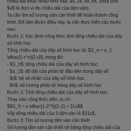
chiều dài khác nhau như sau: $x, 2x, 4x, 8x, 16x$ (với
$x$ là đơn vị đo chiều dài của tấm ván).
Ta cần tìm số lượng ván cần thiết để hoàn thành công
trình. Để làm được điều này, ta cần thực hiện các bước
sau:
Bước 1: Xác định công thức tính tổng chiều dài của dãy
số hình học
Tổng chiều dài của dãy số hình học là: $S_n = a_1
\dfrac{1-r^n}{1-r}$, trong đó:
- $S_n$: tổng chiều dài của dãy số hình học
- $a_1$: độ dài của phần tử đầu tiên trong dãy số
- $r$: hệ số nhân của dãy số hình học
- $n$: số lượng phần tử trong dãy số hình học
Bước 2: Tính tổng chiều dài của dãy số hình học
Thay vào công thức trên, ta có:
$$S_5 = x \dfrac{1-2^5}{1-2} = 31x$$
Vậy tổng chiều dài của 5 tấm ván là $31x$.
Bước 3: Tìm số lượng tấm ván cần thiết
Số lượng tấm ván cần thiết sẽ bằng tổng chiều dài của