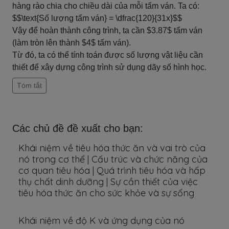
hàng rào chia cho chiều dài của mỗi tấm ván. Ta có:
$$\text{Số lượng tấm ván} = \dfrac{120}{31x}$$
Vậy để hoàn thành công trình, ta cần $3.87$ tấm ván
(làm tròn lên thành $4$ tấm ván).
Từ đó, ta có thể tính toán được số lượng vật liệu cần
thiết để xây dựng công trình sử dụng dãy số hình học.
Tóm tắt
Các chủ đề đề xuất cho bạn:
Khái niệm về tiêu hóa thức ăn và vai trò của
nó trong cơ thể | Cấu trúc và chức năng của
cơ quan tiêu hóa | Quá trình tiêu hóa và hấp
thụ chất dinh dưỡng | Sự cần thiết của việc
tiêu hóa thức ăn cho sức khỏe và sự sống
Khái niệm về độ K và ứng dụng của nó