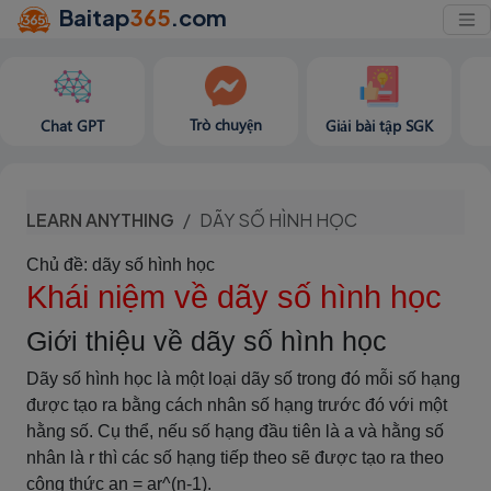
Baitap
365
.com
Trò chuyện
Chat GPT
Giải bài tập SGK
LEARN ANYTHING
DÃY SỐ HÌNH HỌC
Chủ đề: dãy số hình học
Khái niệm về dãy số hình học
Giới thiệu về dãy số hình học
Dãy số hình học là một loại dãy số trong đó mỗi số hạng
được tạo ra bằng cách nhân số hạng trước đó với một
hằng số. Cụ thể, nếu số hạng đầu tiên là a và hằng số
nhân là r thì các số hạng tiếp theo sẽ được tạo ra theo
công thức an = ar^(n-1).