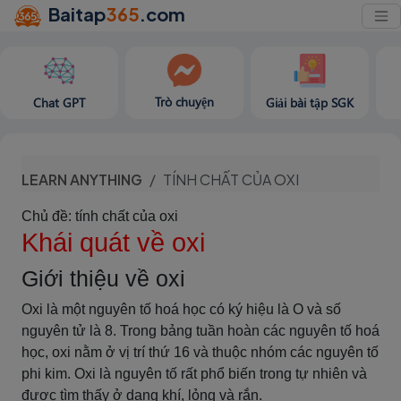
Baitap
365
.com
Trò chuyện
Chat GPT
Giải bài tập SGK
LEARN ANYTHING
TÍNH CHẤT CỦA OXI
Chủ đề: tính chất của oxi
Khái quát về oxi
Giới thiệu về oxi
Oxi là một nguyên tố hoá học có ký hiệu là O và số
nguyên tử là 8. Trong bảng tuần hoàn các nguyên tố hoá
học, oxi nằm ở vị trí thứ 16 và thuộc nhóm các nguyên tố
phi kim. Oxi là nguyên tố rất phổ biến trong tự nhiên và
được tìm thấy ở dạng khí, lỏng và rắn.