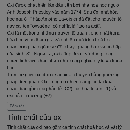
Oxi được phát hiện lần đầu tiên bởi nhà hóa học người
Anh Joseph Priestley vào năm 1774. Sau đó, nhà hóa
học người Pháp Antoine Lavoisier đã đặt cho nguyên tố
này cái tên "oxygène" có nghĩa là "tạo ra axit".
Oxi là một trong những nguyên tố quan trọng nhất trong
hóa học vì nó tham gia vào nhiều quá trình hoá học
quan trọng, bao gồm sự đốt cháy, quang hợp và hô hấp
của sinh vật. Ngoài ra, oxi cũng được sử dụng trong
nhiều lĩnh vực khác nhau như công nghiệp, y tế và khoa
học.
Trên thế giới, oxi được sản xuất chủ yếu bằng phương
pháp điện phân. Oxi cũng có nhiều dạng tồn tại khác
nhau, bao gồm oxi phân tử (O2), oxi hóa trị âm (-1) và
oxi hóa trị dương (+2).
Tóm tắt
Tính chất của oxi
Tính chất của oxi bao gồm cả tính chất hoá học và vật lý.