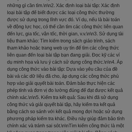
những gì cần tìm.\n\n2. Xác định loại bài tập: Xác định
loại bài tập để biết được các loại công thức thường
được sử dụng trong lĩnh vực đó. Ví dụ, nếu là bài toán
về động lực học, có thể cần tìm các công thức liên quan
đến lực, gia tốc, vận tốc, thời gian, v.v.\n\n3. Sử dụng tài
liệu tham khảo: Tìm kiếm trong sách giáo trình, sách
tham khảo hoặc trang web uy tín để tìm các công thức
liên quan đến loại bài tập bạn đang giải. Đọc kỹ các ví
dụ minh họa và lưu ý cách sử dụng công thức.\n\n4. Áp
dụng công thức vào bài tập: Dựa vào yêu cầu của đề
bài và các dữ liệu đã cho, áp dụng các công thức phù
hợp vào giải quyết bài toán. Đảm bảo thực hiện các
phép tính và đơn vị đo lường đúng để đạt được kết quả
chính xác.\n\n5. Kiểm tra kết quả: Sau khi đã sử dụng
công thức và giải quyết bài tập, hãy kiểm tra kết quả
bằng cách so sánh với kết quả mong đợi hoặc sử dụng
phương pháp kiểm tra khác. Điều này giúp đảm bảo tính
chính xác và tránh sai sót.\n\nTìm kiếm công thức là một