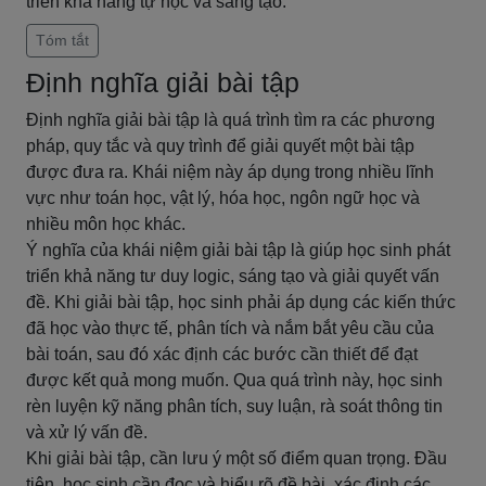
triển khả năng tự học và sáng tạo.
Tóm tắt
Định nghĩa giải bài tập
Định nghĩa giải bài tập là quá trình tìm ra các phương
pháp, quy tắc và quy trình để giải quyết một bài tập
được đưa ra. Khái niệm này áp dụng trong nhiều lĩnh
vực như toán học, vật lý, hóa học, ngôn ngữ học và
nhiều môn học khác.
Ý nghĩa của khái niệm giải bài tập là giúp học sinh phát
triển khả năng tư duy logic, sáng tạo và giải quyết vấn
đề. Khi giải bài tập, học sinh phải áp dụng các kiến thức
đã học vào thực tế, phân tích và nắm bắt yêu cầu của
bài toán, sau đó xác định các bước cần thiết để đạt
được kết quả mong muốn. Qua quá trình này, học sinh
rèn luyện kỹ năng phân tích, suy luận, rà soát thông tin
và xử lý vấn đề.
Khi giải bài tập, cần lưu ý một số điểm quan trọng. Đầu
tiên, học sinh cần đọc và hiểu rõ đề bài, xác định các