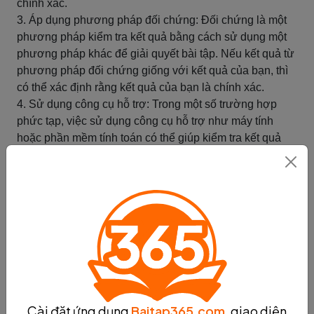
chính xác.
3. Áp dụng phương pháp đối chứng: Đối chứng là một
phương pháp kiểm tra kết quả bằng cách sử dụng một
phương pháp khác để giải quyết bài tập. Nếu kết quả từ
phương pháp đối chứng giống với kết quả của bạn, thì
có thể xác định rằng kết quả của bạn là chính xác.
4. Sử dụng công cụ hỗ trợ: Trong một số trường hợp
phức tạp, việc sử dụng công cụ hỗ trợ như máy tính
hoặc phần mềm tính toán có thể giúp kiểm tra kết quả
một cách nhanh chóng và chính xác. Đảm bảo bạn sử
dụng công cụ một cách đúng đắn và hiểu rõ cách hoạt
động của nó.
5. Xem xét lại các bước giải quyết: Nếu kết quả của bạn
không chính xác, hãy xem xét lại các bước giải quyết
của mình. Kiểm tra từng bước và xem xét xem có bất kỳ
sai sót nào đã xảy ra hay không. Tìm hiểu và sửa chữa
các lỗi để đạt được kết quả chính xác.
Quá trình kiểm tra kết quả không chỉ giúp đảm bảo tính
chính xác của kết quả mà còn giúp bạn nắm vững kiến
Cài đặt ứng dụng
Baitap365.com
, giao diện