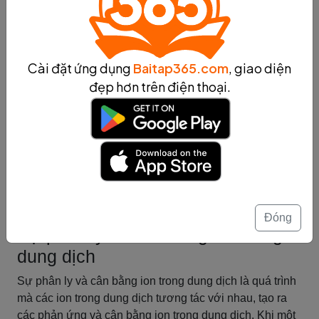
- Ngoài ra, áp suất cũng có thể ảnh hưởng đến điểm sôi
của dung dịch. Áp suất cao khiến cho các phân tử trong
dung dịch cần nhiều năng lượng hơn để vượt qua lực
áp suất và chuyển từ trạng thái lỏng sang trạng thái hơi.
Cài đặt ứng dụng
Baitap365.com
, giao diện
Tóm lại, nhiệt độ và áp suất đều có ảnh hưởng lớn đến
đẹp hơn trên điện thoại.
tính chất của dung dịch. Nhiệt độ tăng có thể làm tăng
độ tan và điểm sôi của dung dịch, trong khi áp suất cao
có thể thay đổi tính chất vật lý của dung dịch. Hiểu rõ về
ảnh hưởng này sẽ giúp chúng ta có cái nhìn toàn diện
hơn về tính chất và ứng dụng của dung dịch trong thực
tế.
Tóm tắt
Đóng
Sự phân ly và cân bằng ion trong
dung dịch
Sự phân ly và cân bằng ion trong dung dịch là quá trình
mà các ion trong dung dịch tương tác với nhau, tạo ra
các phản ứng và cân bằng ion trong dung dịch. Khi một