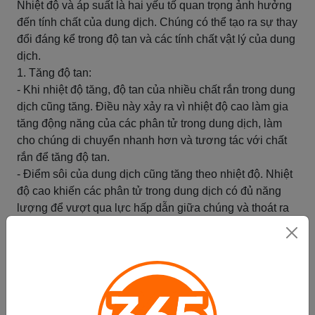
Nhiệt độ và áp suất là hai yếu tố quan trọng ảnh hưởng
đến tính chất của dung dịch. Chúng có thể tạo ra sự thay
đổi đáng kể trong độ tan và các tính chất vật lý của dung
dịch.
1. Tăng độ tan:
- Khi nhiệt độ tăng, độ tan của nhiều chất rắn trong dung
dịch cũng tăng. Điều này xảy ra vì nhiệt độ cao làm gia
tăng động năng của các phân tử trong dung dịch, làm
cho chúng di chuyển nhanh hơn và tương tác với chất
rắn để tăng độ tan.
- Điểm sôi của dung dịch cũng tăng theo nhiệt độ. Nhiệt
độ cao khiến các phân tử trong dung dịch có đủ năng
lượng để vượt qua lực hấp dẫn giữa chúng và thoát ra
dạng hơi.
2. Thay đổi các tính chất vật lý:
- Áp suất cũng có tác động đến tính chất của dung dịch.
Áp suất cao có thể làm tăng độ tan của một số chất rắn
trong dung dịch bằng cách nén chúng lại gần nhau, tăng
khả năng tương tác với dung môi.