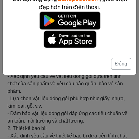
đẹp hơn trên điện thoại.
Tóm tắt
Đóng gói sản phẩm
Đóng gói sản phẩm là một bước quan trọng trong quá
trình sản xuất sản phẩm công nghiệp. Quy trình đóng gói
sản phẩm bao gồm các công đoạn từ việc chọn lựa vật
liệu đóng gói, thiết kế bao bì, đóng gói và in ấn sản
phẩm.
Đóng
1. Chọn lựa vật liệu đóng gói:
- Xác định yêu cầu về vật liệu đóng gói dựa trên tính
chất của sản phẩm và yêu cầu bảo quản, bảo vệ sản
phẩm.
- Lựa chọn vật liệu đóng gói phù hợp như giấy, nhựa,
kim loại, gỗ, v.v.
- Đảm bảo vật liệu đóng gói đáp ứng các tiêu chuẩn về
an toàn, môi trường và chất lượng.
2. Thiết kế bao bì:
- Xác định yêu cầu về thiết kế bao bì dựa trên tính chất