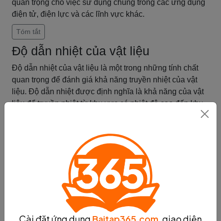
quan trọng cho việc sử dụng chúng trong các ứng dụng
điện tử, điện lực và các lĩnh vực khác.
Tóm tắt
Độ dẫn nhiệt của vật liệu
Độ dẫn nhiệt của vật liệu là một trong những tính chất
quan trọng để đánh giá khả năng truyền nhiệt của vật
liệu. Độ dẫn nhiệt được định nghĩa là khả năng của vật
liệu để truyền nhiệt từ khu vực có nhiệt độ cao đến khu
vực có nhiệt độ thấp.
Có ba dạng chính của độ dẫn nhiệt trong vật liệu, bao
gồm độ dẫn nhiệt dạng kim loại, độ dẫn nhiệt dạng bán
dẫn và độ dẫn nhiệt dạng chất rắn điện cực.
- Độ dẫn nhiệt dạng kim loại: Các kim loại có khả năng
truyền nhiệt rất tốt do sự tổ chức của cấu trúc tinh thể
chúng. Điều này làm cho kim loại trở thành các chất liệu
phổ biến trong các ứng dụng cần truyền nhiệt hiệu quả
như dẫn nhiệt, làm lạnh và làm nóng.
Cài đặt ứng dụng
Baitap365.com
, giao diện