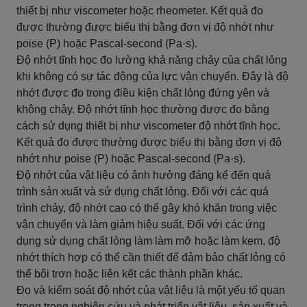
thiết bị như viscometer hoặc rheometer. Kết quả đo
được thường được biểu thị bằng đơn vị độ nhớt như
poise (P) hoặc Pascal-second (Pa·s).
Độ nhớt tĩnh học đo lường khả năng chảy của chất lỏng
khi không có sự tác động của lực vận chuyển. Đây là độ
nhớt được đo trong điều kiện chất lỏng đứng yên và
không chảy. Độ nhớt tĩnh học thường được đo bằng
cách sử dụng thiết bị như viscometer độ nhớt tĩnh học.
Kết quả đo được thường được biểu thị bằng đơn vị độ
nhớt như poise (P) hoặc Pascal-second (Pa·s).
Độ nhớt của vật liệu có ảnh hưởng đáng kể đến quá
trình sản xuất và sử dụng chất lỏng. Đối với các quá
trình chảy, độ nhớt cao có thể gây khó khăn trong việc
vận chuyển và làm giảm hiệu suất. Đối với các ứng
dụng sử dụng chất lỏng làm làm mỡ hoặc làm kem, độ
nhớt thích hợp có thể cần thiết để đảm bảo chất lỏng có
thể bôi trơn hoặc liên kết các thành phần khác.
Đo và kiểm soát độ nhớt của vật liệu là một yếu tố quan
trọng trong nghiên cứu và phát triển vật liệu, sản xuất và