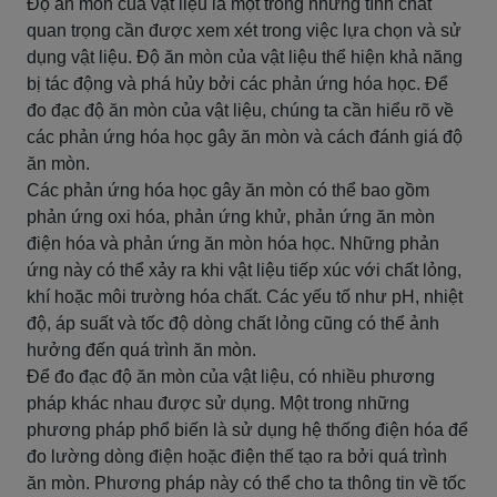
Độ ăn mòn của vật liệu là một trong những tính chất
quan trọng cần được xem xét trong việc lựa chọn và sử
dụng vật liệu. Độ ăn mòn của vật liệu thể hiện khả năng
bị tác động và phá hủy bởi các phản ứng hóa học. Để
đo đạc độ ăn mòn của vật liệu, chúng ta cần hiểu rõ về
các phản ứng hóa học gây ăn mòn và cách đánh giá độ
ăn mòn.
Các phản ứng hóa học gây ăn mòn có thể bao gồm
phản ứng oxi hóa, phản ứng khử, phản ứng ăn mòn
điện hóa và phản ứng ăn mòn hóa học. Những phản
ứng này có thể xảy ra khi vật liệu tiếp xúc với chất lỏng,
khí hoặc môi trường hóa chất. Các yếu tố như pH, nhiệt
độ, áp suất và tốc độ dòng chất lỏng cũng có thể ảnh
hưởng đến quá trình ăn mòn.
Để đo đạc độ ăn mòn của vật liệu, có nhiều phương
pháp khác nhau được sử dụng. Một trong những
phương pháp phổ biến là sử dụng hệ thống điện hóa để
đo lường dòng điện hoặc điện thế tạo ra bởi quá trình
ăn mòn. Phương pháp này có thể cho ta thông tin về tốc