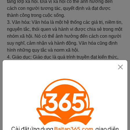
tầng lớp xã hội. Địa vị xã hội có thể ảnh hưởng đến
cách con người tương tác, quyết định và đạt được
thành công trong cuộc sống.
3. Văn hóa: Văn hóa là một hệ thống các giá trị, niềm tin,
nguyên tắc, thói quen và hành vi được chia sẻ trong một
nhóm xã hội. Nó có thể ảnh hưởng đến cách con người
suy nghĩ, cảm nhận và hành động. Văn hóa cũng định
hình những quy tắc và norm xã hội.
4. Giáo dục: Giáo dục là quá trình truyền đạt kiến thức,
kỹ năng và giá trị từ thế hệ này sang thế hệ khác. Nó có
vai trò quan trọng trong việc hình thành tư tưởng, tri thức
và hành vi của con người. Giáo dục cũng có thể ảnh
hưởng đến cơ hội tiếp cận, thành công và địa vị xã hội
của một cá nhân.
Đặc tính xã hội học là một lĩnh vực rất đa dạng và phức
tạp. Nghiên cứu về đặc tính xã hội học giúp chúng ta
hiểu rõ hơn về sự tương tác xã hội và cách mà những
yếu tố xã hội ảnh hưởng đến con người.
Cài đặt ứng dụng
Baitap365.com
, giao diện