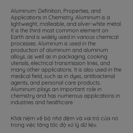
Aluminum: Definition, Properties, and
Applications in Chemistry. Aluminum is a
lightweight, malleable, and silver-white metal.
It is the third most common element on
Earth and is widely used in various chemical
processes. Aluminum is used in the
production of aluminum and aluminum
alloys, as well as in packaging, cooking
utensils, electrical transmission lines, and
many other applications. It is also used in the
medical field, such as in dyes, antibacterial
agents, and personal care products.
Aluminum plays an important role in
chemistry and has numerous applications in
industries and healthcare.
Khái niệm về bộ nhớ đệm và vai trò của nó
trong việc tăng tốc độ xử lý dữ liệu.