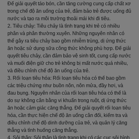
Để giải quyết táo bón, cần tăng cường cung cấp chất xơ
trong chế độ ăn uống của trẻ, đảm bảo trẻ được uống đủ
nước và tạo ra môi trường thoải mái khi đi tiêu.
2. Tiêu chảy: Tiêu chảy là tình trạng khi trẻ có nhiều
phân và phân thường xuyên. Những nguyên nhân có
thể gây ra tiêu chảy bao gồm nhiễm trùng, dị ứng thức
ăn hoặc sử dụng sữa công thức không phù hợp. Để giải
quyết tiêu chảy, cần đảm bảo vệ sinh tốt, cung cấp nước
và muối điện giữ cho trẻ không bị mất nước quá nhiều,
và điều chỉnh chế độ ăn uống của trẻ.
3. Rối loạn tiêu hóa: Rối loạn tiêu hóa có thể bao gồm
các triệu chứng như buồn nôn, nôn mửa, đầy hơi, và
đau bụng. Nguyên nhân của rối loạn tiêu hóa có thể là
do sự không cân bằng vi khuẩn trong ruột, dị ứng thức
ăn hoặc cảm giác căng thẳng. Để giải quyết rối loạn tiêu
hóa, cần thực hiện chế độ ăn uống cân đối, kiểm tra và
điều chỉnh chế độ dinh dưỡng của trẻ, và quản lý căng
thẳng và tình huống căng thẳng.
4. Sỏi thận: Sỏi thận là tình trạng khi có các cục sỏi hình