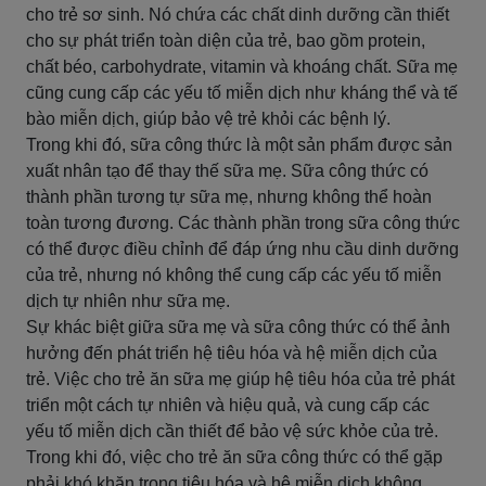
cho trẻ sơ sinh. Nó chứa các chất dinh dưỡng cần thiết
cho sự phát triển toàn diện của trẻ, bao gồm protein,
chất béo, carbohydrate, vitamin và khoáng chất. Sữa mẹ
cũng cung cấp các yếu tố miễn dịch như kháng thể và tế
bào miễn dịch, giúp bảo vệ trẻ khỏi các bệnh lý.
Trong khi đó, sữa công thức là một sản phẩm được sản
xuất nhân tạo để thay thế sữa mẹ. Sữa công thức có
thành phần tương tự sữa mẹ, nhưng không thể hoàn
toàn tương đương. Các thành phần trong sữa công thức
có thể được điều chỉnh để đáp ứng nhu cầu dinh dưỡng
của trẻ, nhưng nó không thể cung cấp các yếu tố miễn
dịch tự nhiên như sữa mẹ.
Sự khác biệt giữa sữa mẹ và sữa công thức có thể ảnh
hưởng đến phát triển hệ tiêu hóa và hệ miễn dịch của
trẻ. Việc cho trẻ ăn sữa mẹ giúp hệ tiêu hóa của trẻ phát
triển một cách tự nhiên và hiệu quả, và cung cấp các
yếu tố miễn dịch cần thiết để bảo vệ sức khỏe của trẻ.
Trong khi đó, việc cho trẻ ăn sữa công thức có thể gặp
phải khó khăn trong tiêu hóa và hệ miễn dịch không