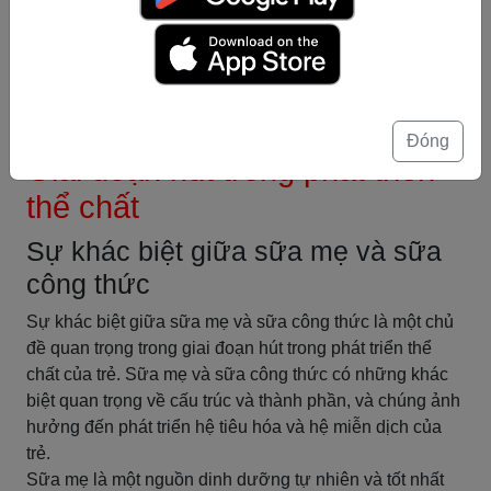
Tổng kết lại, giai đoạn hút ảnh hưởng đến khả năng
hiểu ngôn ngữ của trẻ bằng cách phát triển khả năng
phân biệt ý nghĩa của từ và câu, cũng như khả năng đọc
và viết.
Tóm tắt
Đóng
Giai đoạn hút trong phát triển
thể chất
Sự khác biệt giữa sữa mẹ và sữa
công thức
Sự khác biệt giữa sữa mẹ và sữa công thức là một chủ
đề quan trọng trong giai đoạn hút trong phát triển thể
chất của trẻ. Sữa mẹ và sữa công thức có những khác
biệt quan trọng về cấu trúc và thành phần, và chúng ảnh
hưởng đến phát triển hệ tiêu hóa và hệ miễn dịch của
trẻ.
Sữa mẹ là một nguồn dinh dưỡng tự nhiên và tốt nhất