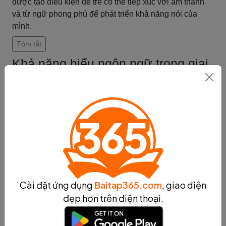
được tạo điều kiện để trẻ có thể tiếp xúc với âm thanh
và từ ngữ phong phú để phát triển khả năng nói của
mình.
Tóm tắt
Khả năng hiểu ngôn ngữ trong giai
đoạn hút
Trong giai đoạn hút, khả năng hiểu ngôn ngữ của trẻ
được ảnh hưởng một cách quan trọng. Trong giai đoạn
này, trẻ phát triển khả năng phân biệt ý nghĩa của các từ
và câu. Họ bắt đầu nhận ra rằng các từ có ý nghĩa khác
nhau và có thể sử dụng để diễn đạt ý của mình. Trẻ
cũng bắt đầu nhận ra cấu trúc câu và cách các từ được
sắp xếp lại để tạo thành ý nghĩa.
Ngoài ra, khả năng đọc và viết cũng phát triển trong giai
Cài đặt ứng dụng
Baitap365.com
, giao diện
đoạn hút. Trẻ bắt đầu nhận biết các ký tự và từ viết và có
đẹp hơn trên điện thoại.
thể đọc hiểu một số từ đơn giản. Họ cũng bắt đầu viết
các chữ cái và từ đơn giản.