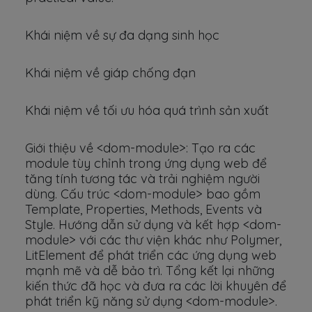
Khái niệm về sự đa dạng sinh học
Khái niệm về giáp chống đạn
Khái niệm về tối ưu hóa quá trình sản xuất
Giới thiệu về <dom-module>: Tạo ra các
module tùy chỉnh trong ứng dụng web để
tăng tính tương tác và trải nghiệm người
dùng. Cấu trúc <dom-module> bao gồm
Template, Properties, Methods, Events và
Style. Hướng dẫn sử dụng và kết hợp <dom-
module> với các thư viện khác như Polymer,
LitElement để phát triển các ứng dụng web
mạnh mẽ và dễ bảo trì. Tổng kết lại những
kiến thức đã học và đưa ra các lời khuyên để
phát triển kỹ năng sử dụng <dom-module>.