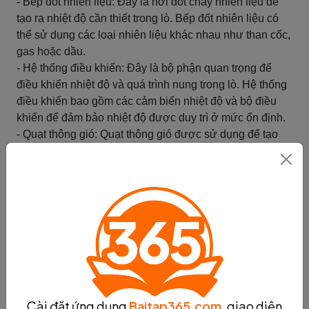
- Bếp đốt nhiên liệu: Đây là nơi đốt cháy nhiên liệu để
tạo ra nhiệt độ cần thiết trong lò. Bếp đốt nhiên liệu có
thể sử dụng các loại nhiên liệu khác nhau như than cốc,
gas hoặc dầu.
- Hệ thống điều khiển: Đây là bộ phận quan trọng để
điều khiển nhiệt độ và quá trình nung trong lò. Hệ thống
điều khiển bao gồm các cảm biến nhiệt độ và bộ điều
khiển để đảm bảo nhiệt độ được duy trì ở mức ổn định.
- Quạt thông gió: Quạt thông gió được sử dụng để tạo
luồng không khí trong lò, giúp phân phối nhiệt đều và
loại bỏ khí thải. Quạt thông gió cũng giúp kiểm soát lưu
lượng không khí và áp suất trong lò.
Cấu trúc của lò nung rất quan trọng để đảm bảo quá
trình nung diễn ra hiệu quả và an toàn. Việc hiểu về cấu
trúc này sẽ giúp chúng ta nắm bắt được nguyên lý hoạt
động của lò nung và áp dụng các biện pháp điều khiển
phù hợp để đạt được kết quả mong muốn.
Tóm tắt
Cài đặt ứng dụng
Baitap365.com
, giao diện