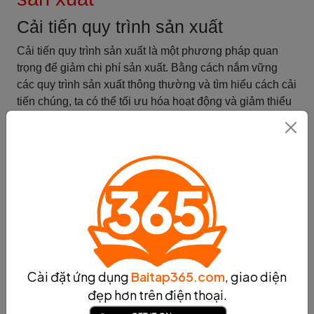
Cải tiến quy trình sản xuất
Cải tiến quy trình sản xuất là một phương pháp quan
trọng để giảm chi phí sản xuất. Bằng cách nắm vững
các quy trình sản xuất thông thường và tìm hiểu cách cải
tiến chúng, ta có thể tối ưu hóa hoạt động và giảm thiểu
các yếu tố gây lãng phí.
Đầu tiên, ta cần hiểu rõ các quy trình sản xuất thông
thường đang được sử dụng trong công ty. Điều này bao
gồm việc nắm vững các bước thực hiện từ khi nhận đơn
hàng đến khi giao hàng, các quy trình kiểm tra chất
lượng, quản lý kho và vận chuyển.
Sau đó, ta cần xác định những khía cạnh có thể cải tiến
trong quy trình sản xuất. Điều này có thể bao gồm tìm
cách rút ngắn thời gian sản xuất, giảm thiểu số lượng
công đoạn không cần thiết, tăng cường sử dụng công
Cài đặt ứng dụng
Baitap365.com
, giao diện
nghệ tiên tiến, và tối ưu hóa quy trình làm việc của nhân
đẹp hơn trên điện thoại.
viên.