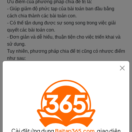
Ưu điểm của phương pháp chia để trị là:
- Giúp giảm độ phức tạp của bài toán ban đầu bằng
cách chia thành các bài toán con.
- Có thể tận dụng được sự song song trong việc giải
quyết các bài toán con.
- Đơn giản và dễ hiểu, thuận tiện cho việc triển khai và
sử dụng.
Tuy nhiên, phương pháp chia để trị cũng có nhược điểm
như sau:
- Yêu cầu bài toán ban đầu phải thỏa mãn tiêu chí chia
thành các bài toán con độc lập.
- Đôi khi việc kết hợp kết quả từ các bài toán con có thể
gây ra sự mất mát thông tin hoặc không chính xác.
Với những ưu điểm và nhược điểm trên, phương pháp
chia để trị vẫn là một công cụ hữu ích trong tìm kiếm giá
trị cần tìm và được áp dụng rộng rãi trong lĩnh vực lập
trình và thuật toán.
Tóm tắt
Cài đặt ứng dụng
Baitap365.com
, giao diện