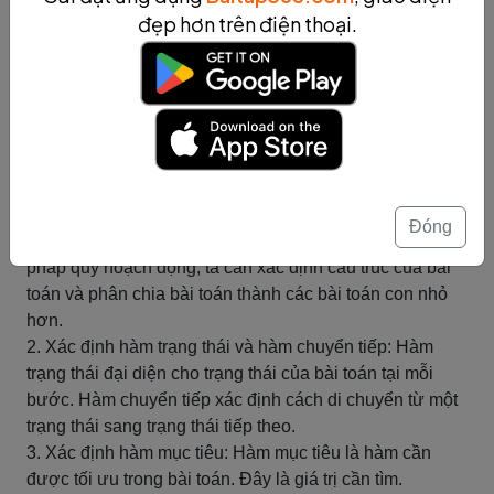
Phương pháp quy hoạch động
đẹp hơn trên điện thoại.
Phương pháp quy hoạch động là một phương pháp tiếp
cận trong tìm kiếm giá trị cần tìm. Phương pháp này dựa
trên việc tạo ra và lưu trữ các giải pháp con tối ưu cho
các bài toán con, sau đó kết hợp các giải pháp con này
để tìm ra giải pháp tối ưu cho bài toán gốc.
Cách thực hiện phương pháp quy hoạch động bao gồm
các bước sau:
Đóng
1. Xác định cấu trúc của bài toán: Để áp dụng phương
pháp quy hoạch động, ta cần xác định cấu trúc của bài
toán và phân chia bài toán thành các bài toán con nhỏ
hơn.
2. Xác định hàm trạng thái và hàm chuyển tiếp: Hàm
trạng thái đại diện cho trạng thái của bài toán tại mỗi
bước. Hàm chuyển tiếp xác định cách di chuyển từ một
trạng thái sang trạng thái tiếp theo.
3. Xác định hàm mục tiêu: Hàm mục tiêu là hàm cần
được tối ưu trong bài toán. Đây là giá trị cần tìm.