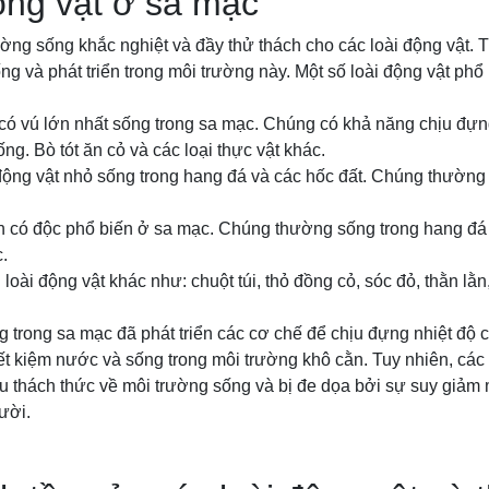
ộng vật ở sa mạc
ờng sống khắc nghiệt và đầy thử thách cho các loài động vật. T
ống và phát triển trong môi trường này. Một số loài động vật ph
t có vú lớn nhất sống trong sa mạc. Chúng có khả năng chịu đựn
g. Bò tót ăn cỏ và các loại thực vật khác.
 động vật nhỏ sống trong hang đá và các hốc đất. Chúng thường 
ắn có độc phổ biến ở sa mạc. Chúng thường sống trong hang đá 
.
loài động vật khác như: chuột túi, thỏ đồng cỏ, sóc đỏ, thằn lằn
g trong sa mạc đã phát triển các cơ chế để chịu đựng nhiệt độ 
t kiệm nước và sống trong môi trường khô cằn. Tuy nhiên, các 
u thách thức về môi trường sống và bị đe dọa bởi sự suy giảm
ười.