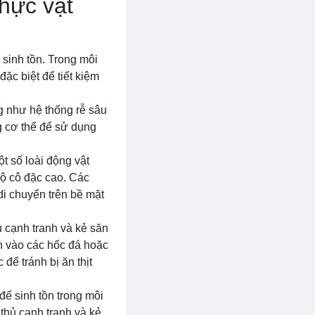
thực vật
 sinh tồn. Trong môi
ặc biệt để tiết kiệm
g như hệ thống rễ sâu
ng cơ thể để sử dụng
t số loài động vật
độ cô đặc cao. Các
 di chuyển trên bề mặt
ủ cạnh tranh và kẻ săn
ốn vào các hốc đá hoặc
để tránh bị ăn thịt
để sinh tồn trong môi
 thủ cạnh tranh và kẻ