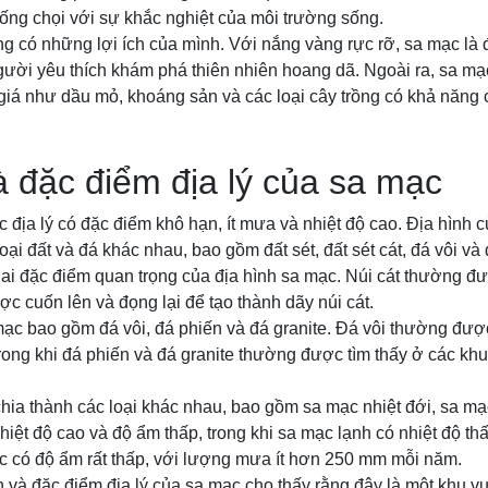
ống chọi với sự khắc nghiệt của môi trường sống.
ng có những lợi ích của mình. Với nắng vàng rực rỡ, sa mạc là
ười yêu thích khám phá thiên nhiên hoang dã. Ngoài ra, sa m
giá như dầu mỏ, khoáng sản và các loại cây trồng có khả năng
à đặc điểm địa lý của sa mạc
 địa lý có đặc điểm khô hạn, ít mưa và nhiệt độ cao. Địa hình 
ại đất và đá khác nhau, bao gồm đất sét, đất sét cát, đá vôi và 
hai đặc điểm quan trọng của địa hình sa mạc. Núi cát thường đ
ược cuốn lên và đọng lại để tạo thành dãy núi cát.
mạc bao gồm đá vôi, đá phiến và đá granite. Đá vôi thường đượ
trong khi đá phiến và đá granite thường được tìm thấy ở các k
hia thành các loại khác nhau, bao gồm sa mạc nhiệt đới, sa mạ
hiệt độ cao và độ ẩm thấp, trong khi sa mạc lạnh có nhiệt độ th
ạc có độ ẩm rất thấp, với lượng mưa ít hơn 250 mm mỗi năm.
 và đặc điểm địa lý của sa mạc cho thấy rằng đây là một khu v