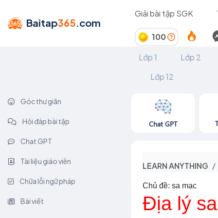
Giải bài tập SGK
Baitap
365
.com
100
Lớp 1
Lớp 2
Lớp 12
Góc thư giãn
Hỏi đáp bài tập
Chat GPT
Chat GPT
Tài liệu giáo viên
LEARN ANYTHING
Chữa lỗi ngữ pháp
Chủ đề: sa mạc
Địa lý s
Bài viết