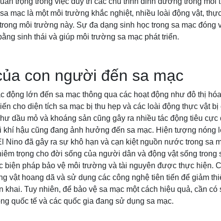
quan trọng trong việc duy trì các chu trình dinh dưỡng trong môi
sa mạc là một môi trường khắc nghiệt, nhiều loài động vật, thực
t trong môi trường này. Sự đa dạng sinh học trong sa mạc đóng v
 bằng sinh thái và giúp môi trường sa mạc phát triển.
của con người đến sa mạc
 động lớn đến sa mạc thông qua các hoạt động như đô thị hóa 
ến cho diện tích sa mạc bị thu hẹp và các loài động thực vật bị
như dầu mỏ và khoáng sản cũng gây ra nhiều tác động tiêu cực
i khí hậu cũng đang ảnh hưởng đến sa mạc. Hiện tượng nóng lê
l Nino đã gây ra sự khô hạn và cạn kiệt nguồn nước trong sa 
iêm trọng cho đời sống của người dân và động vật sống trong 
c biện pháp bảo vệ môi trường và tài nguyên được thực hiện. 
ng vật hoang dã và sử dụng các công nghệ tiên tiến để giảm th
 khai. Tuy nhiên, để bảo vệ sa mạc một cách hiệu quả, cần có 
ng quốc tế và các quốc gia đang sử dụng sa mạc.