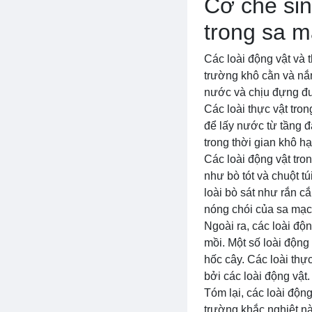
Cơ chế sin
trong sa 
Các loài động vật và 
trường khô cằn và nắn
nước và chịu đựng đư
Các loài thực vật tro
để lấy nước từ tầng đ
trong thời gian khô hạ
Các loài động vật tro
như bò tót và chuột t
loài bò sát như rắn cắ
nóng chói của sa mạc
Ngoài ra, các loài độn
mồi. Một số loài động
hốc cây. Các loài thực
bởi các loài động vật.
Tóm lại, các loài độn
trường khắc nghiệt nà