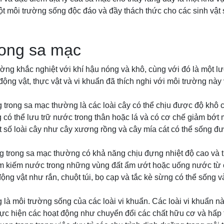
t môi trường sống độc đáo và đầy thách thức cho các sinh vật 
rong sa mạc
ờng khắc nghiệt với khí hậu nóng và khô, cùng với đó là một lư
động vật, thực vật và vi khuẩn đã thích nghi với môi trường này 
g trong sa mạc thường là các loài cây có thể chịu được độ khô 
 có thể lưu trữ nước trong thân hoặc lá và có cơ chế giảm bớ
 số loài cây như cây xương rồng và cây mía cát có thể sống đượ
g trong sa mạc thường có khả năng chịu đựng nhiệt độ cao và 
tìm kiếm nước trong những vùng đất ẩm ướt hoặc uống nước từ c
động vật như rắn, chuột túi, bọ cạp và tắc kè sừng có thể sống và
 là môi trường sống của các loài vi khuẩn. Các loài vi khuẩn nà
hực hiện các hoạt động như chuyển đổi các chất hữu cơ và hấp th