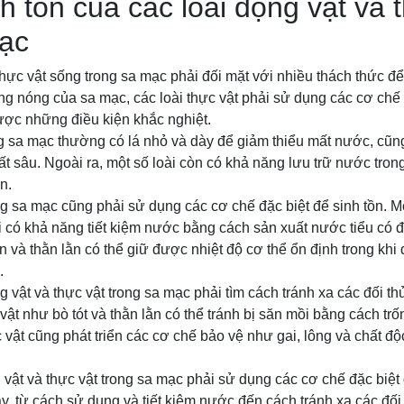
h tồn của các loài động vật và 
mạc
thực vật sống trong sa mạc phải đối mặt với nhiều thách thức để
g nóng của sa mạc, các loài thực vật phải sử dụng các cơ chế đ
ợc những điều kiện khắc nghiệt.
ng sa mạc thường có lá nhỏ và dày để giảm thiểu mất nước, cũn
ất sâu. Ngoài ra, một số loài còn có khả năng lưu trữ nước tro
n.
ng sa mạc cũng phải sử dụng các cơ chế đặc biệt để sinh tồn. Mộ
úi có khả năng tiết kiệm nước bằng cách sản xuất nước tiểu có 
n và thằn lằn có thể giữ được nhiệt độ cơ thể ổn định trong khi
.
g vật và thực vật trong sa mạc phải tìm cách tránh xa các đối th
 vật như bò tót và thằn lằn có thể tránh bị săn mồi bằng cách tr
 vật cũng phát triển các cơ chế bảo vệ như gai, lông và chất độc 
g vật và thực vật trong sa mạc phải sử dụng các cơ chế đặc biệt 
y, từ cách sử dụng và tiết kiệm nước đến cách tránh xa các đối