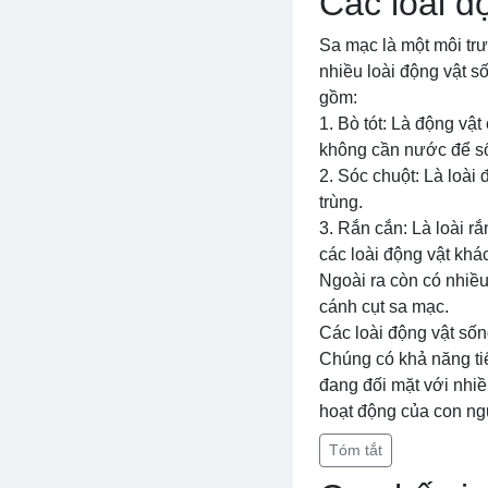
Các loài đ
Sa mạc là một môi trư
nhiều loài động vật s
gồm:
1. Bò tót: Là động vậ
không cần nước để sốn
2. Sóc chuột: Là loài
trùng.
3. Rắn cắn: Là loài r
các loài động vật khác
Ngoài ra còn có nhiều 
cánh cụt sa mạc.
Các loài động vật sốn
Chúng có khả năng tiế
đang đối mặt với nhiề
hoạt động của con ng
Tóm tắt