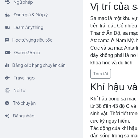
Ngữ pháp
Vị trí của 
Đánh giá & Góp ý
Sa mạc là một khu vực
trên trái đất. Có nhi
Learn Anything
Thar ở Ấn Độ, sa mạc
Học từ vựng siêu tốc
Atacama ở Nam Mỹ. N
Cực và sa mạc Antarti
Game365.io
đây không phải là nơi
khoa học và du lịch.
Bảng xếp hạng chuyên cần
Tóm tắt
Travelingo
Khí hậu và
Nối từ
Khí hậu trong sa mạc r
Trò chuyện
từ 38 đến 43 độ C và
sinh vật. Thời tiết t
Đăng nhập
cực kỳ nguy hiểm.
Tác động của khí hậu 
dân sống trong sa mạ