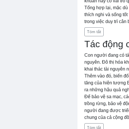
khuẩn này có vai trò 
Tổng hợp lại, mặc dù 
thích nghi và sống tố
trong việc duy trì cân
Tóm tắt
Tác động 
Con người đang có tác
nguyên. Đô thị hóa khi
khai thác tài nguyên 
Thêm vào đó, biến đổ
tăng của hiện tượng E
ra những hậu quả ngh
Để bảo vệ sa mạc, cá
trồng rừng, bảo vệ độ
người đang được triển
chung của cả cộng đồ
Tóm tắt