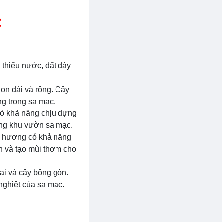
c
 thiếu nước, đất đáy
họn dài và rộng. Cây
ng trong sa mạc.
 có khả năng chịu đựng
ong khu vườn sa mạc.
àn hương có khả năng
h và tạo mùi thơm cho
ại và cây bông gòn.
nghiệt của sa mạc.