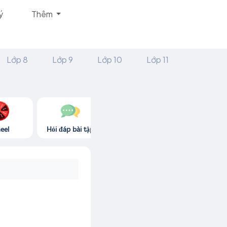
ý
Thêm
Lớp 8
Lớp 9
Lớp 10
Lớp 11
eel
Hỏi đáp bài tập
Góc thư giãn
Game365.