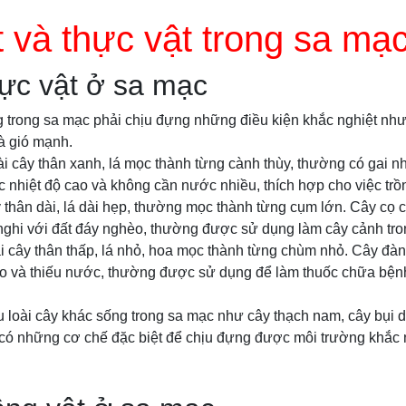
 và thực vật trong sa mạ
hực vật ở sa mạc
g trong sa mạc phải chịu đựng những điều kiện khắc nghiệt như
à gió mạnh.
i cây thân xanh, lá mọc thành từng cành thùy, thường có gai n
nhiệt độ cao và không cần nước nhiều, thích hợp cho việc trồ
y thân dài, lá dài hẹp, thường mọc thành từng cụm lớn. Cây cọ
h nghi với đất đáy nghèo, thường được sử dụng làm cây cảnh tr
i cây thân thấp, lá nhỏ, hoa mọc thành từng chùm nhỏ. Cây đ
ao và thiếu nước, thường được sử dụng để làm thuốc chữa bện
u loài cây khác sống trong sa mạc như cây thạch nam, cây bụi d
 có những cơ chế đặc biệt để chịu đựng được môi trường khắc 