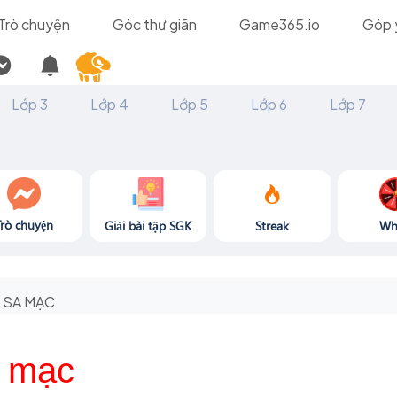
Trò chuyện
Góc thư giãn
Game365.io
Góp 
Lớp 3
Lớp 4
Lớp 5
Lớp 6
Lớp 7
Trò chuyện
Giải bài tập SGK
Streak
Wh
SA MẠC
a mạc