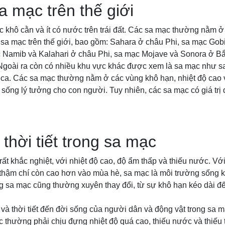
sa mạc trên thế giới
 khô cằn và ít có nước trên trái đất. Các sa mạc thường nằm 
ều sa mạc trên thế giới, bao gồm: Sahara ở châu Phi, sa mạc Go
 Namib và Kalahari ở châu Phi, sa mạc Mojave và Sonora ở B
goài ra còn có nhiều khu vực khác được xem là sa mạc như 
ca. Các sa mạc thường nằm ở các vùng khô hạn, nhiệt độ cao và
 sống lý tưởng cho con người. Tuy nhiên, các sa mạc có giá trị
 thời tiết trong sa mạc
ất khắc nghiệt, với nhiệt độ cao, độ ẩm thấp và thiếu nước. Với
 thậm chí còn cao hơn vào mùa hè, sa mạc là môi trường sống k
rong sa mạc cũng thường xuyên thay đổi, từ sự khô hạn kéo dài đế
và thời tiết đến đời sống của người dân và động vật trong sa m
c thường phải chịu đựng nhiệt độ quá cao, thiếu nước và thiếu