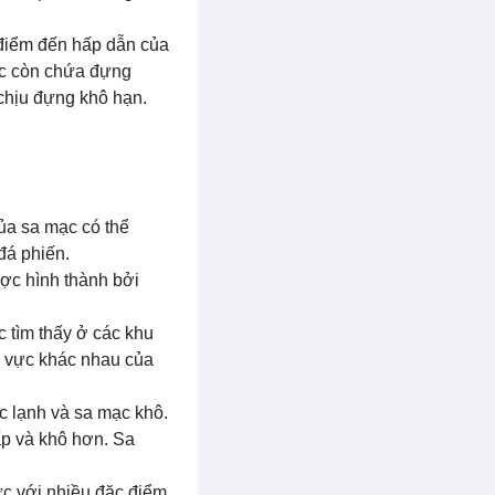
 điểm đến hấp dẫn của
ạc còn chứa đựng
 chịu đựng khô hạn.
của sa mạc có thể
đá phiến.
ược hình thành bởi
c tìm thấy ở các khu
hu vực khác nhau của
c lạnh và sa mạc khô.
ấp và khô hơn. Sa
ực với nhiều đặc điểm