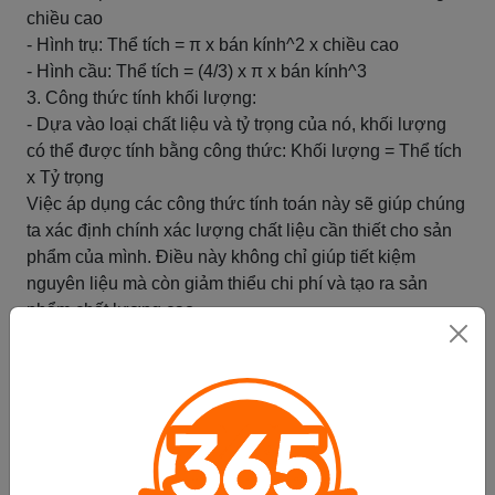
chiều cao
- Hình trụ: Thể tích = π x bán kính^2 x chiều cao
- Hình cầu: Thể tích = (4/3) x π x bán kính^3
3. Công thức tính khối lượng:
- Dựa vào loại chất liệu và tỷ trọng của nó, khối lượng
có thể được tính bằng công thức: Khối lượng = Thể tích
x Tỷ trọng
Việc áp dụng các công thức tính toán này sẽ giúp chúng
ta xác định chính xác lượng chất liệu cần thiết cho sản
phẩm của mình. Điều này không chỉ giúp tiết kiệm
nguyên liệu mà còn giảm thiểu chi phí và tạo ra sản
phẩm chất lượng cao.
Tóm tắt
Ứng dụng của cách tính lượng chất
liệu cần thiết
Ứng dụng của cách tính lượng chất liệu cần thiết: Đưa
ra các ví dụ về việc áp dụng cách tính lượng chất liệu