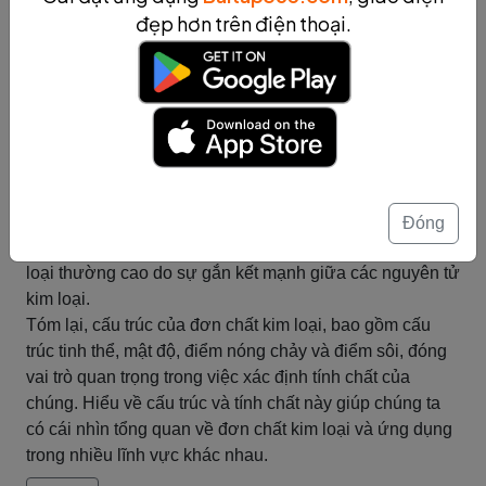
trọng. Mật độ đo lường khối lượng của một chất trong
đẹp hơn trên điện thoại.
một đơn vị thể tích. Đơn chất kim loại thường có mật độ
cao do cấu trúc tinh thể chặt chẽ và sự gắn kết mạnh
giữa các nguyên tử kim loại.
Điểm nóng chảy và điểm sôi là hai đặc điểm nhiệt độ
quan trọng của đơn chất kim loại. Điểm nóng chảy là
nhiệt độ mà đơn chất kim loại chuyển từ trạng thái rắn
sang trạng thái lỏng, trong khi điểm sôi là nhiệt độ mà
đơn chất kim loại chuyển từ trạng thái lỏng sang trạng
Đóng
thái khí. Điểm nóng chảy và điểm sôi của đơn chất kim
loại thường cao do sự gắn kết mạnh giữa các nguyên tử
kim loại.
Tóm lại, cấu trúc của đơn chất kim loại, bao gồm cấu
trúc tinh thể, mật độ, điểm nóng chảy và điểm sôi, đóng
vai trò quan trọng trong việc xác định tính chất của
chúng. Hiểu về cấu trúc và tính chất này giúp chúng ta
có cái nhìn tổng quan về đơn chất kim loại và ứng dụng
trong nhiều lĩnh vực khác nhau.