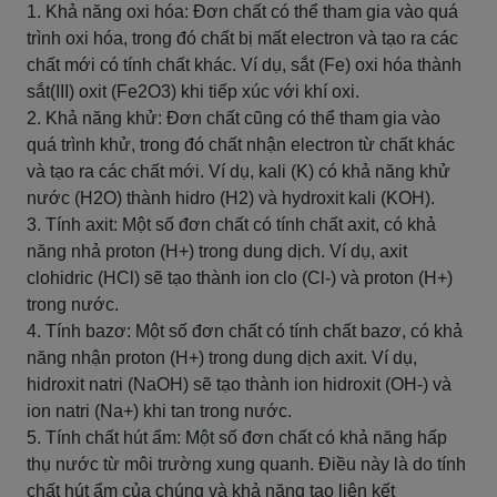
1. Khả năng oxi hóa: Đơn chất có thể tham gia vào quá
trình oxi hóa, trong đó chất bị mất electron và tạo ra các
chất mới có tính chất khác. Ví dụ, sắt (Fe) oxi hóa thành
sắt(III) oxit (Fe2O3) khi tiếp xúc với khí oxi.
2. Khả năng khử: Đơn chất cũng có thể tham gia vào
quá trình khử, trong đó chất nhận electron từ chất khác
và tạo ra các chất mới. Ví dụ, kali (K) có khả năng khử
nước (H2O) thành hidro (H2) và hydroxit kali (KOH).
3. Tính axit: Một số đơn chất có tính chất axit, có khả
năng nhả proton (H+) trong dung dịch. Ví dụ, axit
clohidric (HCl) sẽ tạo thành ion clo (Cl-) và proton (H+)
trong nước.
4. Tính bazơ: Một số đơn chất có tính chất bazơ, có khả
năng nhận proton (H+) trong dung dịch axit. Ví dụ,
hidroxit natri (NaOH) sẽ tạo thành ion hidroxit (OH-) và
ion natri (Na+) khi tan trong nước.
5. Tính chất hút ẩm: Một số đơn chất có khả năng hấp
thụ nước từ môi trường xung quanh. Điều này là do tính
chất hút ẩm của chúng và khả năng tạo liên kết