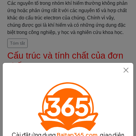
Các nguyên tố trong nhóm khí hiếm thường không phản
ứng hoặc phản ứng rất ít với các nguyên tố và hợp chất
khác do cấu trúc electron của chúng. Chính vì vậy,
chúng được gọi là khí hiếm và có những ứng dụng đặc
biệt trong công nghiệp, y học và nghiên cứu khoa học.
Tóm tắt
Cấu trúc và tính chất của đơn
chất
Cấu trúc của đơn chất kim loại
Cấu trúc của đơn chất kim loại là một phần quan trọng
trong việc hiểu về tính chất của chúng. Cấu trúc tinh thể
của đơn chất kim loại thường có dạng hình lưới, trong
đó các nguyên tử kim loại được sắp xếp gọn gàng và có
thứ tự. Điều này tạo nên tính chất đặc trưng của kim loại
như độ cứng, độ dẻo, độ bền và độ dẫn điện cao.
Mật độ của đơn chất kim loại cũng là một đặc điểm quan
Cài đặt ứng dụng
Baitap365.com
, giao diện