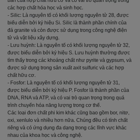
bản của hợp chất hữu cơ và có vai trò quan trọng trong
các hợp chất hóa học và sinh học.
- Silic: Là nguyên tố có khối lượng nguyên tử 28, được
biểu diễn bởi ký hiệu Si. Silic là thành phần chính của
đá granite và còn được sử dụng trong công nghệ điện
tử và vật liệu xây dựng.
- Lưu huỳnh: Là nguyên tố có khối lượng nguyên tử 32,
được biểu diễn bởi ký hiệu S. Lưu huỳnh thường được
tìm thấy trong các khoáng chất như pyrite và gypsum, và
được sử dụng trong sản xuất axit sulfuric và các hợp
chất hữu cơ.
- Fosfor: Là nguyên tố có khối lượng nguyên tử 31,
được biểu diễn bởi ký hiệu P. Fosfor là thành phần của
DNA, RNA và ATP, và có vai trò quan trọng trong quá
trình chuyển hóa năng lượng trong cơ thể.
Các loại đơn chất phi kim khác cũng bao gồm bor, nitơ,
oxi, xenlulo và nhiều hơn nữa. Chúng đều có tính chất
riêng và có ứng dụng đa dạng trong các lĩnh vực khác
nhau của khoa học và công nghệ.