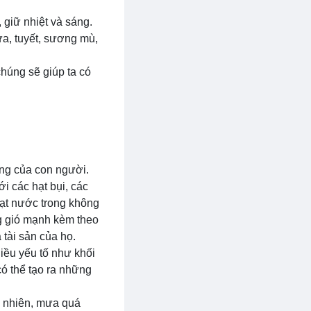
 giữ nhiệt và sáng.
ưa, tuyết, sương mù,
chúng sẽ giúp ta có
ống của con người.
i các hạt bụi, các
hạt nước trong không
ng gió mạnh kèm theo
 tài sản của họ.
iều yếu tố như khối
có thể tạo ra những
y nhiên, mưa quá