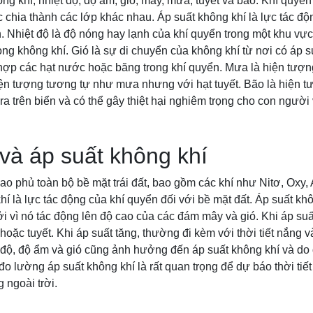
ng khí, nhiệt độ, độ ẩm, gió, mây, mưa, tuyết và bão. Khí quyển
ợc chia thành các lớp khác nhau. Áp suất không khí là lực tác độ
. Nhiệt độ là độ nóng hay lạnh của khí quyển trong một khu vực
ng không khí. Gió là sự di chuyển của không khí từ nơi có áp s
 hợp các hạt nước hoặc băng trong khí quyển. Mưa là hiện tượ
iện tượng tương tự như mưa nhưng với hạt tuyết. Bão là hiện 
a trên biển và có thể gây thiệt hại nghiêm trọng cho con người 
và áp suất không khí
bao phủ toàn bộ bề mặt trái đất, bao gồm các khí như Nitơ, Oxy,
hí là lực tác động của khí quyển đối với bề mặt đất. Áp suất kh
ởi vì nó tác động lên độ cao của các đám mây và gió. Khi áp su
hoặc tuyết. Khi áp suất tăng, thường đi kèm với thời tiết nắng 
t độ, độ ẩm và gió cũng ảnh hưởng đến áp suất không khí và d
à đo lường áp suất không khí là rất quan trọng để dự báo thời tiế
 ngoài trời.