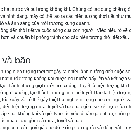
c hạt nước và bụi trong không khí. Chúng có tác dụng chắn gió,
và hình dạng, mây có thể tạo ra các hiện tượng thời tiết như m
 độ và ánh sáng của môi trường xung quanh.
ộng đến thời tiết và cuộc sống của con người. Việc hiểu rõ về 
ốt hơn và chuẩn bị phòng tránh cho các hiện tượng thời tiết xấu.
 và bão
những hiện tượng thời tiết gây ra nhiều ảnh hưởng đến cuộc s
 hạt nước trong không khí được hơi nước đẩy lên và kết hợp vớ
tạo thành những giọt nước rơi xuống. Tuyết là hiện tượng khi 
ờng đi xuống, tạo thành những tinh thể tuyết. Bão là hiện tượ
 lốc xoáy và có thể gây thiệt hại nghiêm trọng cho con người và
 đến hiện tượng mưa, tuyết và bão bao gồm sự kết hợp của nh
, áp suất không khí và gió. Khi các yếu tố này gặp nhau, chúng 
khác nhau, bao gồm cả mưa, tuyết và bão.
g nguồn nước quý giá cho đời sống con người và động vật. Tu