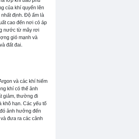
 là lớp khí bao phủ
ng của khí quyển lên
 nhất định. Độ ẩm là
uất cao đến nơi có áp
ng nước từ mây rơi
tượng gió mạnh và
và đất đai.
 Argon và các khí hiếm
ông khí có thể ảnh
ất giảm, thường đi
và khô hạn. Các yếu tố
o đó ảnh hưởng đến
t và đưa ra các cảnh