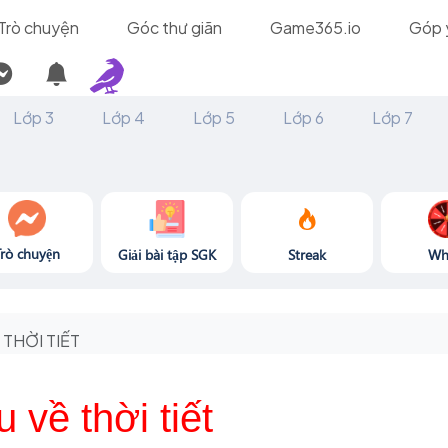
Trò chuyện
Góc thư giãn
Game365.io
Góp 
Lớp 3
Lớp 4
Lớp 5
Lớp 6
Lớp 7
Trò chuyện
Giải bài tập SGK
Streak
Wh
THỜI TIẾT
u về thời tiết