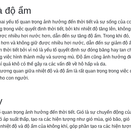
à độ ẩm
hai yếu tố quan trọng ảnh hưởng đến thời tiết và sự sống của c
g trong việc quyết định thời tiết, bởi khi nhiệt độ tăng lên, khô
ợc nhiều hơi nước hơn, dẫn đến sự tăng độ ẩm. Trong khi đó, k
ô hơn và không giữ được nhiều hơi nước, dẫn đến sự giảm độ 
hời tiết bởi vì nó là yếu tố quyết định sự đóng băng hay tan
rong việc hình thành mây và sương mù. Độ ẩm cũng ảnh hưởng 
í quá khô có thể gây ra các vấn đề về hô hấp và da.
tương quan giữa nhiệt độ và độ ẩm là rất quan trọng trong việc d
ho con người.
y
ố quan trọng ảnh hưởng đến thời tiết. Gió là sự chuyển động củ
 áp suất thấp, tạo ra các hiện tượng như gió mùa, gió bão, gió lố
nhiệt độ và độ ẩm của không khí, góp phần tạo ra các hiện tượn