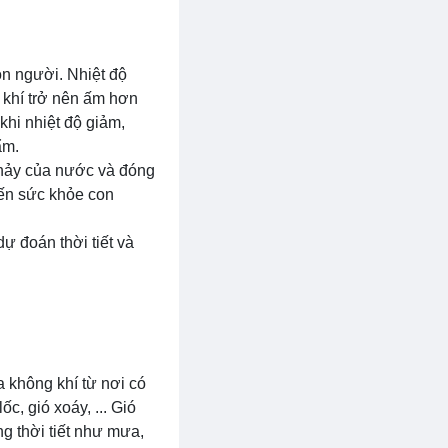
on người. Nhiệt độ
ng khí trở nên ấm hơn
hi nhiệt độ giảm,
ẩm.
 chảy của nước và đóng
đến sức khỏe con
ự đoán thời tiết và
a không khí từ nơi có
c, gió xoáy, ... Gió
g thời tiết như mưa,