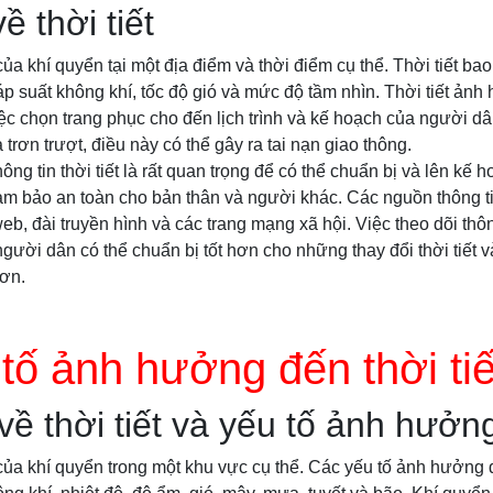
ề thời tiết
i của khí quyển tại một địa điểm và thời điểm cụ thể. Thời tiết b
áp suất không khí, tốc độ gió và mức độ tầm nhìn. Thời tiết ảnh
ệc chọn trang phục cho đến lịch trình và kế hoạch của người dân.
rơn trượt, điều này có thể gây ra tai nạn giao thông.
hông tin thời tiết là rất quan trọng để có thể chuẩn bị và lên kế 
m bảo an toàn cho bản thân và người khác. Các nguồn thông tin
b, đài truyền hình và các trang mạng xã hội. Việc theo dõi thông 
người dân có thể chuẩn bị tốt hơn cho những thay đổi thời tiết 
hơn.
tố ảnh hưởng đến thời tiế
về thời tiết và yếu tố ảnh hưởn
ái của khí quyển trong một khu vực cụ thể. Các yếu tố ảnh hưởng 