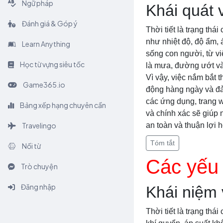
Ngữ pháp
Khái quát v
Đánh giá & Góp ý
Thời tiết là trạng thá
như nhiệt độ, độ ẩm, 
Learn Anything
sống con người, từ vi
Học từ vựng siêu tốc
là mưa, đường ướt và t
Vì vậy, việc nắm bắt t
Game365.io
động hàng ngày và đả
các ứng dụng, trang we
Bảng xếp hạng chuyên cần
và chính xác sẽ giúp 
Travelingo
an toàn và thuận lợi 
Tóm tắt
Nối từ
Các yếu 
Trò chuyện
Đăng nhập
Khái niệm 
Thời tiết là trạng th