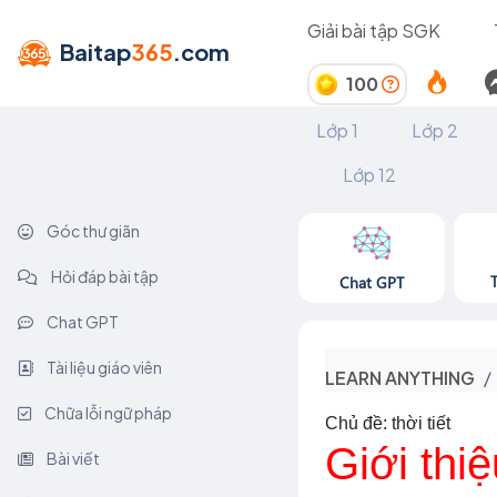
Giải bài tập SGK
Baitap
365
.com
100
Lớp 1
Lớp 2
Lớp 12
Góc thư giãn
Hỏi đáp bài tập
Chat GPT
Chat GPT
Tài liệu giáo viên
LEARN ANYTHING
Chữa lỗi ngữ pháp
Chủ đề: thời tiết
Giới thiệ
Bài viết