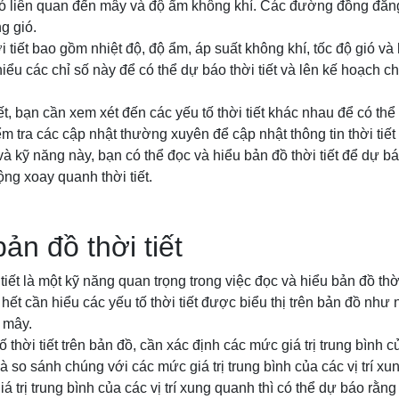
ó liên quan đến mây và độ ẩm không khí. Các đường đồng đẳn
g gió.
ời tiết bao gồm nhiệt độ, độ ẩm, áp suất không khí, tốc độ gió v
hiểu các chỉ số này để có thể dự báo thời tiết và lên kế hoạch c
ết, bạn cần xem xét đến các yếu tố thời tiết khác nhau để có thể 
m tra các cập nhật thường xuyên để cập nhật thông tin thời tiết
 kỹ năng này, bạn có thể đọc và hiểu bản đồ thời tiết để dự báo
ng xoay quanh thời tiết.
ản đồ thời tiết
tiết là một kỹ năng quan trọng trong việc đọc và hiểu bản đồ thời
c hết cần hiểu các yếu tố thời tiết được biểu thị trên bản đồ như 
à mây.
 thời tiết trên bản đồ, cần xác định các mức giá trị trung bình c
 và so sánh chúng với các mức giá trị trung bình của các vị trí xu
giá trị trung bình của các vị trí xung quanh thì có thể dự báo rằng y