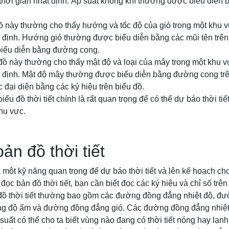
 thời gian nhất định. Áp suất không khí thường được biểu diễn
đồ này thường cho thấy hướng và tốc độ của gió trong một khu v
 định. Hướng gió thường được biểu diễn bằng các mũi tên trên b
biểu diễn bằng đường cong.
đồ này thường cho thấy mật độ và loại của mây trong một khu v
 định. Mật độ mây thường được biểu diễn bằng đường cong trên
đại diện bằng các ký hiệu trên biểu đồ.
iểu đồ thời tiết chính là rất quan trọng để có thể dự báo thời ti
khu vực.
ản đồ thời tiết
à một kỹ năng quan trọng để dự báo thời tiết và lên kế hoạch ch
 đọc bản đồ thời tiết, bạn cần biết đọc các ký hiệu và chỉ số trên
 đồ thời tiết thường bao gồm các đường đồng đẳng nhiệt độ, đ
g độ ẩm và đường đồng đẳng gió. Các đường đồng đẳng nhiệt 
uất có thể cho ta biết vùng nào đang có thời tiết nóng hay lạ