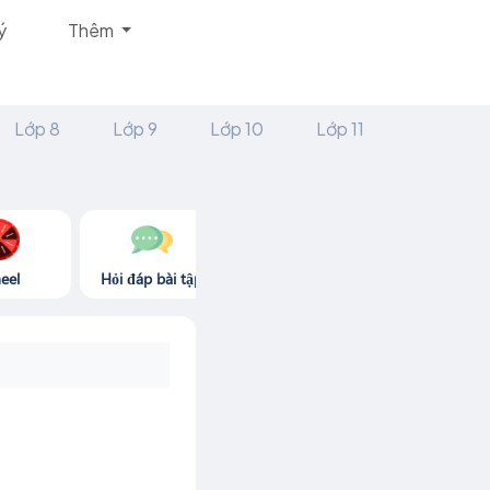
ý
Thêm
Lớp 8
Lớp 9
Lớp 10
Lớp 11
eel
Hỏi đáp bài tập
Góc thư giãn
Game365.