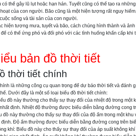
có thể gây lũ lụt hoặc hạn hán. Tuyết cũng có thể tạo ra nhữn
h hoạt của con người. Bão cũng là một hiện tượng rất nguy hiểm, 
cuộc sống và tài sản của con người.
các hiện tượng mưa, tuyết và bão, cách chúng hình thành và ả
 để có thể ứng phó và đối phó với các tình huống khẩn cấp khi th
iểu bản đồ thời tiết
 thời tiết chính
chính là những công cụ quan trọng để dự báo thời tiết và đánh giá
hể. Dưới đây là một số loại biểu đồ thời tiết chính:
Biểu đồ này thường cho thấy sự thay đổi của nhiệt độ trong một 
 nhất định. Nhiệt độ thường được biểu diễn bằng đường cong tr
u đồ này thường cho thấy sự thay đổi của độ ẩm trong một khu 
t định. Độ ẩm thường được biểu diễn bằng đường cong trên biể
ông khí: Biểu đồ này cho thấy sự thay đổi của áp suất không khí