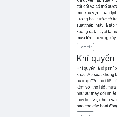
khí quyển, áp suất khô
trái đất và có thể đư
một khu vực nhất định
lượng hơi nước có tro
suất thấp. Mây là tập
xuống đất. Tuyết là h
mưa lớn, thường xảy r
Tóm tắt
Khí quyển 
Khí quyển là lớp khí 
khác. Áp suất không k
hưởng đến thời tiết b
kèm với thời tiết mưa 
như sự thay đổi nhiệ
thời tiết. Việc hiểu v
báo cho các hoạt động
Tóm tắt