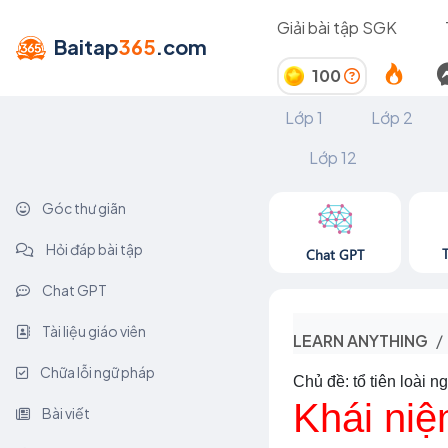
Giải bài tập SGK
Baitap
365
.com
100
Lớp 1
Lớp 2
Lớp 12
Góc thư giãn
Hỏi đáp bài tập
Chat GPT
Chat GPT
Tài liệu giáo viên
LEARN ANYTHING
Chữa lỗi ngữ pháp
Chủ đề: tổ tiên loài n
Khái niệ
Bài viết