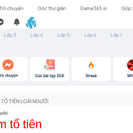
Trò chuyện
Góc thư giãn
Game365.io
Góp 
Lớp 3
Lớp 4
Lớp 5
Lớp 6
Lớp 7
Trò chuyện
Giải bài tập SGK
Streak
Wh
TỔ TIÊN LOÀI NGƯỜI
gười
m tổ tiên