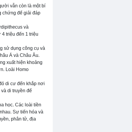
gười vẫn còn là một bí
g chứng để giải đáp
rdipithecus và
4 triệu đến 1 triệu
ng sử dụng công cụ và
 Châu Á và Châu Âu.
húng xuất hiện khoảng
ơn. Loài Homo
đó di cư đến khắp nơi
 và di truyền để
a học. Các loài tiền
 nhau. Sự tiến hóa và
yền, phân tử, địa