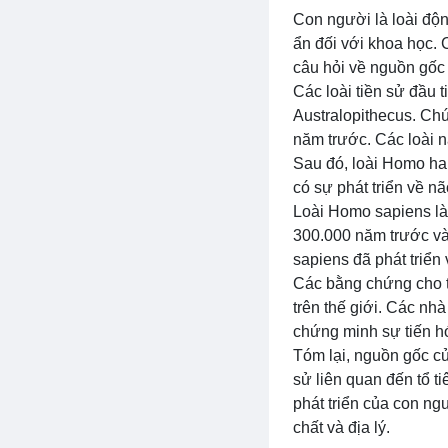
Con người là loài độn
ẩn đối với khoa học.
câu hỏi về nguồn gốc
Các loài tiền sử đầu t
Australopithecus. Chún
năm trước. Các loài n
Sau đó, loài Homo hab
có sự phát triển về n
Loài Homo sapiens là 
300.000 năm trước và
sapiens đã phát triển 
Các bằng chứng cho t
trên thế giới. Các nh
chứng minh sự tiến h
Tóm lại, nguồn gốc củ
sử liên quan đến tổ t
phát triển của con n
chất và địa lý.