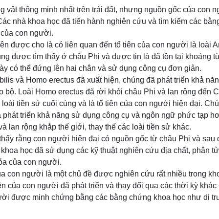
g vật thông minh nhất trên trái đất, nhưng nguồn gốc của con n
 Các nhà khoa học đã tiến hành nghiên cứu và tìm kiếm các bằn
 của con người.
iên được cho là có liên quan đến tổ tiên của con người là loài A
g được tìm thấy ở châu Phi và được tin là đã tồn tại khoảng từ 
ày có thể đứng lên hai chân và sử dụng công cụ đơn giản.
ilis và Homo erectus đã xuất hiện, chúng đã phát triển khả nă
ão bộ. Loài Homo erectus đã rời khỏi châu Phi và lan rộng đến
loài tiền sử cuối cùng và là tổ tiên của con người hiện đại. C
 phát triển khả năng sử dụng công cụ và ngôn ngữ phức tạp h
và lan rộng khắp thế giới, thay thế các loài tiền sử khác.
hấy rằng con người hiện đại có nguồn gốc từ châu Phi và sau 
à khoa học đã sử dụng các kỹ thuật nghiên cứu địa chất, phân tử
óa của con người.
a con người là một chủ đề được nghiên cứu rất nhiều trong kho
iên của con người đã phát triển và thay đổi qua các thời kỳ khác
gười được minh chứng bằng các bằng chứng khoa học như di tru