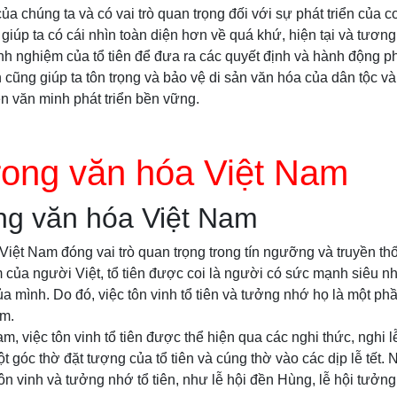
ủa chúng ta và có vai trò quan trọng đối với sự phát triển của c
n giúp ta có cái nhìn toàn diện hơn về quá khứ, hiện tại và tương
nh nghiệm của tổ tiên để đưa ra các quyết định và hành động p
iên cũng giúp ta tôn trọng và bảo vệ di sản văn hóa của dân tộc 
ền văn minh phát triển bền vững.
trong văn hóa Việt Nam
ong văn hóa Việt Nam
 Việt Nam đóng vai trò quan trọng trong tín ngưỡng và truyền t
ủa người Việt, tổ tiên được coi là người có sức mạnh siêu nh
a mình. Do đó, việc tôn vinh tổ tiên và tưởng nhớ họ là một ph
am.
m, việc tôn vinh tổ tiên được thể hiện qua các nghi thức, nghi 
 góc thờ đặt tượng của tổ tiên và cúng thờ vào các dịp lễ tết. N
ôn vinh và tưởng nhớ tổ tiên, như lễ hội đền Hùng, lễ hội tưởn