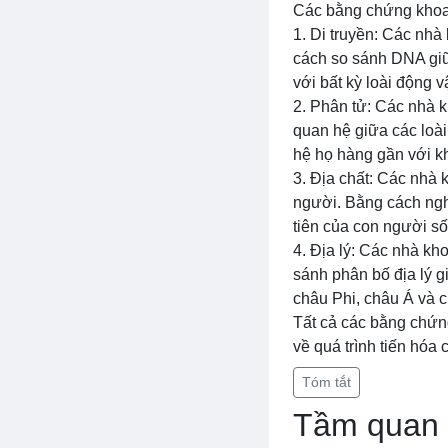
Các bằng chứng khoa 
1. Di truyền: Các nhà
cách so sánh DNA giữa
với bất kỳ loài động v
2. Phân tử: Các nhà k
quan hệ giữa các loài
hệ họ hàng gần với kh
3. Địa chất: Các nhà 
người. Bằng cách nghi
tiên của con người số
4. Địa lý: Các nhà kh
sánh phân bố địa lý g
châu Phi, châu Á và 
Tất cả các bằng chứng
về quá trình tiến hóa
Tóm tắt
Tầm quan t