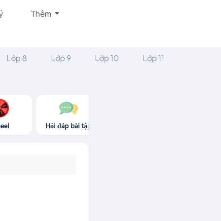
ý
Thêm
Lớp 8
Lớp 9
Lớp 10
Lớp 11
eel
Hỏi đáp bài tập
Góc thư giãn
Game365.