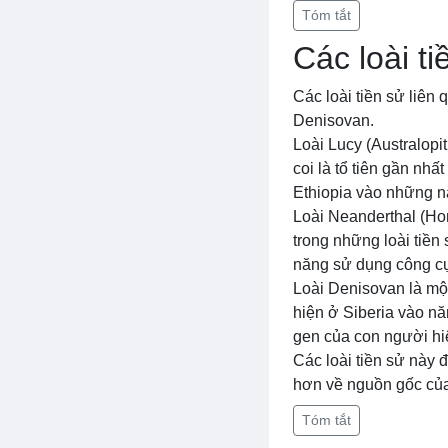
Tóm tắt
Các loài t
Các loài tiền sử liên
Denisovan.
Loài Lucy (Australopi
coi là tổ tiên gần nhấ
Ethiopia vào những 
Loài Neanderthal (Ho
trong những loài tiề
năng sử dụng công cụ,
Loài Denisovan là một
hiện ở Siberia vào nă
gen của con người hi
Các loài tiền sử này 
hơn về nguồn gốc của
Tóm tắt