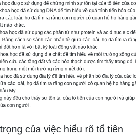
học được sử dụng để chứng minh sự tồn tại của tổ tiên của c
 khoa học đã sử dụng DNA để tìm hiểu về quá trình tiến hóa củ
 các loài, họ đã tìm ra rằng con người có quan hệ họ hàng gần
ật nào khác.
hoa học đã sử dụng các phân tử như protein và acid nucleic đ
. Bằng cách so sánh các phân tử giữa các loài, họ đã tìm ra rằ
ỉ đột hơn là với bất kỳ loài động vật nào khác.
khoa học đã sử dụng địa chất để tìm hiểu về môi trường sống củ
ên cứu các tầng đất và các hóa thạch được tìm thấy trong đó, h
ng trong một môi trường rừng nhiệt đới.
oa học đã sử dụng địa lý để tìm hiểu về phân bố địa lý của các l
iữa các loài, họ đã tìm ra rằng con người có quan hệ họ hàng g
châu Mỹ.
 này đều cho thấy sự tồn tại của tổ tiên của con người và giúp
 của con người.
rọng của việc hiểu rõ tổ tiên