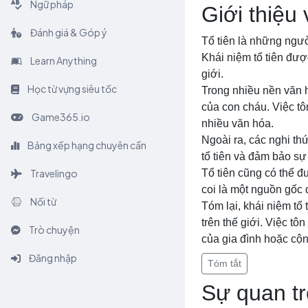
Ngữ pháp
Giới thiệu 
Đánh giá & Góp ý
Tổ tiên là những ngườ
Khái niệm tổ tiên đượ
Learn Anything
giới.
Học từ vựng siêu tốc
Trong nhiều nền văn 
của con cháu. Việc tôn
Game365.io
nhiều văn hóa.
Ngoài ra, các nghi th
Bảng xếp hạng chuyên cần
tổ tiên và đảm bảo sự
Travelingo
Tổ tiên cũng có thể 
coi là một nguồn gốc 
Nối từ
Tóm lại, khái niệm tổ
trên thế giới. Việc tô
Trò chuyện
của gia đình hoặc cộ
Đăng nhập
Tóm tắt
Sự quan tr