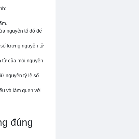
nh:
hẩm.
hứa nguyên tố đó để
i số lượng nguyên tử
n tử của mỗi nguyên
iữ nguyên tỷ lệ số
iểu và làm quen với
ng đúng