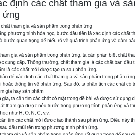
c định các chất tham gia và s
n ứng
 chất tham gia và sản phẩm trong phản ứng
ằng phương trình hóa học, bước đầu tiên là xác định các chất 
là bước quan trọng để hiểu rõ về quá trình phản ứng và đảm 
tham gia và sản phẩm trong phản ứng, ta cần phân biệt chất t
ợc cung cấp. Thông thường, chất tham gia là các chất ban đầu 
ẩm là các chất mới được tạo ra sau phản ứng.
bản để xác định các chất tham gia và sản phẩm trong phản ứng.
i hoặc thông tin về phản ứng. Sau đó, ta phân tích các chất có t
am gia hay sản phẩm.
 gia, ta cần tìm các chất có mặt trong đề bài và được sử dụng 
ất tham gia được nêu trước trong phương trình phản ứng và t
học như H, O, N, C, v.v.
 cần tìm các chất mới được tạo thành sau phản ứng. Điều này 
 sau dấu mũi tên trong phương trình phản ứng.
t tham gia và sản phẩm trong phản ứng rất quan trọng để sau đó