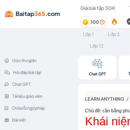
Giải bài tập SGK
Baitap
365
.com
100
Lớp 1
Lớp 2
Lớp 12
Góc thư giãn
Hỏi đáp bài tập
Chat GPT
Chat GPT
Tài liệu giáo viên
LEARN ANYTHING
Chữa lỗi ngữ pháp
Chủ đề: cân bằng phư
Khái niệ
Bài viết