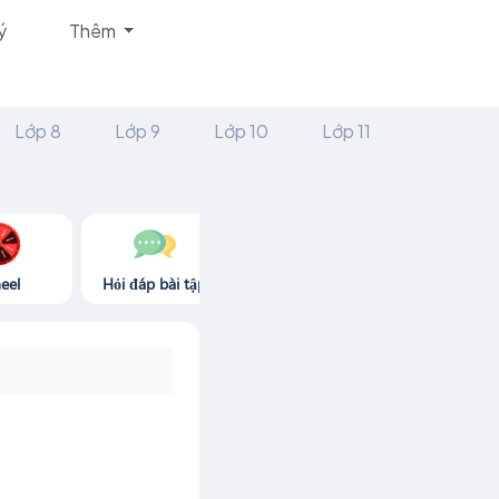
ý
Thêm
Lớp 8
Lớp 9
Lớp 10
Lớp 11
eel
Hỏi đáp bài tập
Góc thư giãn
Game365.