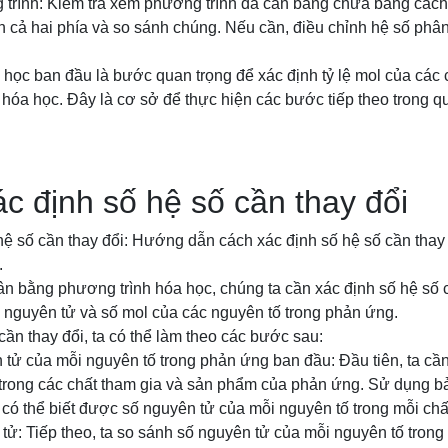
ng trình: Kiểm tra xem phương trình đã cân bằng chưa bằng các
n cả hai phía và so sánh chúng. Nếu cần, điều chỉnh hệ số phâ
học ban đầu là bước quan trọng để xác định tỷ lệ mol của các 
óa học. Đây là cơ sở để thực hiện các bước tiếp theo trong qu
c định số hệ số cần thay đổi
hệ số cần thay đổi: Hướng dẫn cách xác định số hệ số cần thay
.
ân bằng phương trình hóa học, chúng ta cần xác định số hệ số 
 nguyên tử và số mol của các nguyên tố trong phản ứng.
cần thay đổi, ta có thể làm theo các bước sau:
 tử của mỗi nguyên tố trong phản ứng ban đầu: Đầu tiên, ta cần
 trong các chất tham gia và sản phẩm của phản ứng. Sử dụng 
 có thể biết được số nguyên tử của mỗi nguyên tố trong mỗi chấ
tử: Tiếp theo, ta so sánh số nguyên tử của mỗi nguyên tố trong