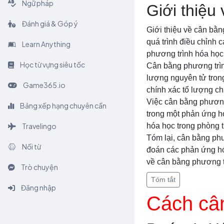
Ngữ pháp
Giới thiệu
Đánh giá & Góp ý
Giới thiệu về cân bằn
quá trình điều chỉnh 
Learn Anything
phương trình hóa học
Học từ vựng siêu tốc
Cân bằng phương trình
lượng nguyên tử tron
Game365.io
chính xác tổ lượng ch
Việc cân bằng phương
Bảng xếp hạng chuyên cần
trong một phản ứng hó
Travelingo
hóa học trong phòng t
Tóm lại, cân bằng phư
Nối từ
đoán các phản ứng hó
về cân bằng phương tr
Trò chuyện
Tóm tắt
Đăng nhập
Cách câ