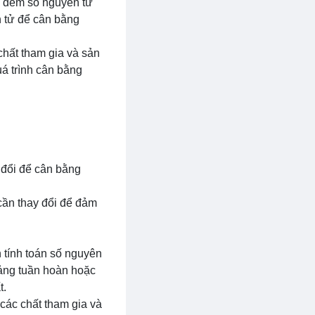
h đếm số nguyên tử
n tử để cân bằng
chất tham gia và sản
á trình cân bằng
 đổi để cân bằng
cần thay đổi để đảm
 tính toán số nguyên
bảng tuần hoàn hoặc
t.
 các chất tham gia và