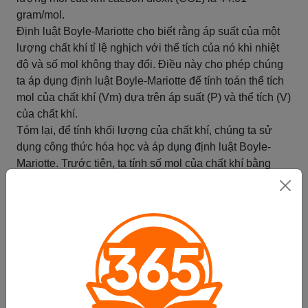
gram/mol.
Định luật Boyle-Mariotte cho biết rằng áp suất của một
lượng chất khí tỉ lệ nghịch với thể tích của nó khi nhiệt
độ và số mol không thay đổi. Điều này cho phép chúng
ta áp dụng định luật Boyle-Mariotte để tính toán thể tích
mol của chất khí (Vm) dựa trên áp suất (P) và thể tích (V)
của chất khí.
Tóm lại, để tính khối lượng của chất khí, chúng ta sử
dụng công thức hóa học và áp dụng định luật Boyle-
Mariotte. Trước tiên, ta tính số mol của chất khí bằng
cách chia thể tích chất khí cho thể tích mol của nó. Sau
đó, ta tính khối lượng mol của chất khí bằng công thức
hóa học. Cuối cùng, ta nhân số mol với khối lượng mol
để tính toán khối lượng của chất khí.
Tóm tắt
Công thức tính khối lượng của
chất rắn và chất lỏng