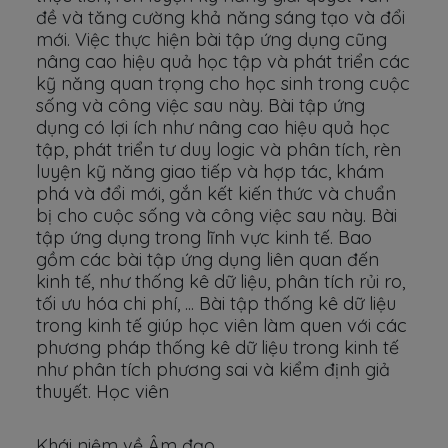
đề và tăng cường khả năng sáng tạo và đổi
mới. Việc thực hiện bài tập ứng dụng cũng
nâng cao hiệu quả học tập và phát triển các
kỹ năng quan trọng cho học sinh trong cuộc
sống và công việc sau này. Bài tập ứng
dụng có lợi ích như nâng cao hiệu quả học
tập, phát triển tư duy logic và phân tích, rèn
luyện kỹ năng giao tiếp và hợp tác, khám
phá và đổi mới, gắn kết kiến thức và chuẩn
bị cho cuộc sống và công việc sau này. Bài
tập ứng dụng trong lĩnh vực kinh tế. Bao
gồm các bài tập ứng dụng liên quan đến
kinh tế, như thống kê dữ liệu, phân tích rủi ro,
tối ưu hóa chi phí, ... Bài tập thống kê dữ liệu
trong kinh tế giúp học viên làm quen với các
phương pháp thống kê dữ liệu trong kinh tế
như phân tích phương sai và kiểm định giả
thuyết. Học viên
Khái niệm về Âm đạo