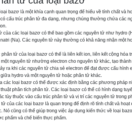
hân tử của loại bazơ
loại bazơ là một khía cạnh quan trọng để hiểu về tính chất và 
 có cấu trúc phân tử đa dạng, nhưng chúng thường chứa các n
ron.
của các loại bazơ có thể bao gồm các nguyên tử như hydro (H), 
và natri (Na). Các nguyên tử này thường có khả năng nhận một h
 phân tử của loại bazơ có thể là liên kết ion, liên kết cộng hóa tr
hi một nguyên tử nhường electron cho nguyên tử khác, tạo thành 
xảy ra khi các nguyên tử chia sẻ electron để đạt được cấu hình e
 giữa hydro và một nguyên tử hoặc phân tử khác.
a các loại bazơ có thể được xác định bằng các phương pháp n
thuật phân tích phân tử. Các loại bazơ có thể có hình dạng tuyế
 tùy thuộc vào cấu trúc phân tử và vị trí các nguyên tử trong p
 tử của các loại bazơ là quan trọng để định rõ tính chất và hoạ
 Nó cũng có thể giúp trong việc áp dụng kiến thức về loại bazơ
ợc phẩm và chế biến thực phẩm.