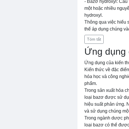
- Bazơ hydroxyl: Cấu 
một hoặc nhiều nguyên
hydroxyl.
Thông qua việc hiểu s
thể áp dụng chúng vào
Tóm tắt
Ứng dụng c
Ứng dụng của kiến th
Kiến thức về đặc điểm
hóa học và công nghi
phẩm.
Trong sản xuất hóa ch
loại bazơ được sử dụn
hiệu suất phản ứng. N
và sử dụng chúng một
Trong ngành dược phẩ
loại bazơ có thể đượ