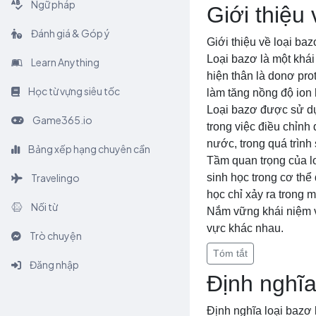
Ngữ pháp
Giới thiệu 
Đánh giá & Góp ý
Giới thiệu về loại ba
Loại bazơ là một khái
Learn Anything
hiện thân là donơ prot
Học từ vựng siêu tốc
làm tăng nồng độ ion 
Loại bazơ được sử dụ
Game365.io
trong việc điều chỉnh
nước, trong quá trình
Bảng xếp hạng chuyên cần
Tầm quan trọng của lo
Travelingo
sinh học trong cơ thể
học chỉ xảy ra trong 
Nối từ
Nắm vững khái niệm và
vực khác nhau.
Trò chuyện
Tóm tắt
Đăng nhập
Định nghĩa
Định nghĩa loại bazơ 