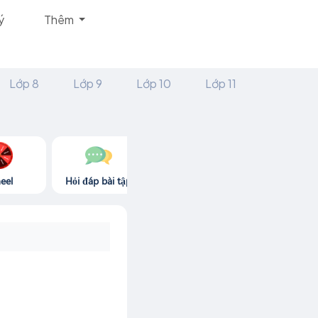
ý
Thêm
Lớp 8
Lớp 9
Lớp 10
Lớp 11
eel
Hỏi đáp bài tập
Góc thư giãn
Game365.