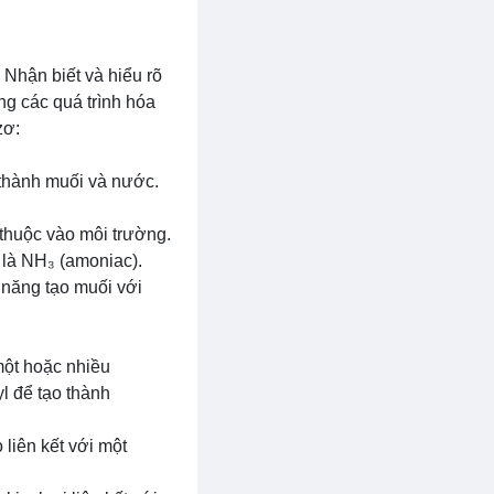
 Nhận biết và hiểu rõ
ng các quá trình hóa
zơ:
 thành muối và nước.
thuộc vào môi trường.
 là NH₃ (amoniac).
 năng tạo muối với
một hoặc nhiều
yl để tạo thành
liên kết với một