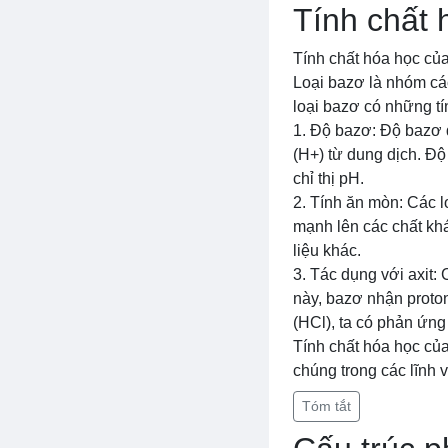
Tính chất 
Tính chất hóa học của
Loại bazơ là nhóm các
loại bazơ có những tí
1. Độ bazơ: Độ bazơ 
(H+) từ dung dịch. Đ
chỉ thị pH.
2. Tính ăn mòn: Các l
mạnh lên các chất khá
liệu khác.
3. Tác dụng với axit:
này, bazơ nhận proton 
(HCl), ta có phản ứ
Tính chất hóa học của
chúng trong các lĩnh
Tóm tắt