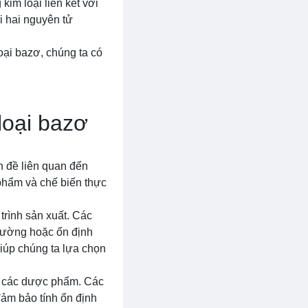
im loại liên kết với
i hai nguyên tử
oại bazơ, chúng ta có
loại bazơ
n đề liên quan đến
phẩm và chế biến thực
trình sản xuất. Các
 cường hoặc ổn định
giúp chúng ta lựa chọn
hế các dược phẩm. Các
ảm bảo tính ổn định