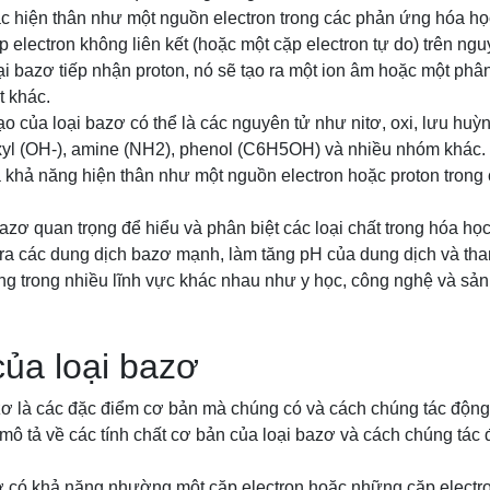
c hiện thân như một nguồn electron trong các phản ứng hóa học
electron không liên kết (hoặc một cặp electron tự do) trên ng
ại bazơ tiếp nhận proton, nó sẽ tạo ra một ion âm hoặc một phâ
t khác.
o của loại bazơ có thể là các nguyên tử như nitơ, oxi, lưu hu
yl (OH-), amine (NH2), phenol (C6H5OH) và nhiều nhóm khác.
à khả năng hiện thân như một nguồn electron hoặc proton tron
bazơ quan trọng để hiểu và phân biệt các loại chất trong hóa họ
ra các dung dịch bazơ mạnh, làm tăng pH của dung dịch và th
g trong nhiều lĩnh vực khác nhau như y học, công nghệ và sản 
của loại bazơ
azơ là các đặc điểm cơ bản mà chúng có và cách chúng tác độn
mô tả về các tính chất cơ bản của loại bazơ và cách chúng tác
 có khả năng nhường một cặp electron hoặc những cặp electron