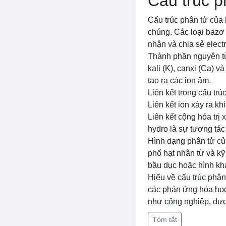
Cấu trúc p
Cấu trúc phân tử của 
chúng. Các loại bazơ
nhận và chia sẻ elect
Thành phần nguyên tử 
kali (K), canxi (Ca) 
tạo ra các ion âm.
Liên kết trong cấu trúc
Liên kết ion xảy ra k
Liên kết cộng hóa trị 
hydro là sự tương tác
Hình dạng phân tử củ
phổ hạt nhân từ và kỹ 
bầu dục hoặc hình khác
Hiểu về cấu trúc phân
các phản ứng hóa học.
như công nghiệp, dư
Tóm tắt