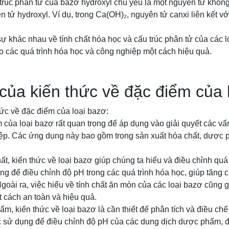
trúc phân tử của bazơ hydroxyl chủ yếu là một nguyên tử không k
 tử hydroxyl. Ví dụ, trong Ca(OH)₂, nguyên tử canxi liên kết vớ
ự khác nhau về tính chất hóa học và cấu trúc phân tử của các l
 các quá trình hóa học và công nghiệp một cách hiệu quả.
ủa kiến thức về đặc điểm của 
ức về đặc điểm của loại bazơ:
 của loại bazơ rất quan trọng để áp dụng vào giải quyết các vấ
ệp. Các ứng dụng này bao gồm trong sản xuất hóa chất, dược 
ất, kiến thức về loại bazơ giúp chúng ta hiểu và điều chỉnh quá 
g để điều chỉnh độ pH trong các quá trình hóa học, giúp tăng
goài ra, việc hiểu về tính chất ăn mòn của các loại bazơ cũng 
 cách an toàn và hiệu quả.
m, kiến thức về loại bazơ là cần thiết để phân tích và điều c
c sử dụng để điều chỉnh độ pH của các dung dịch dược phẩm, đ