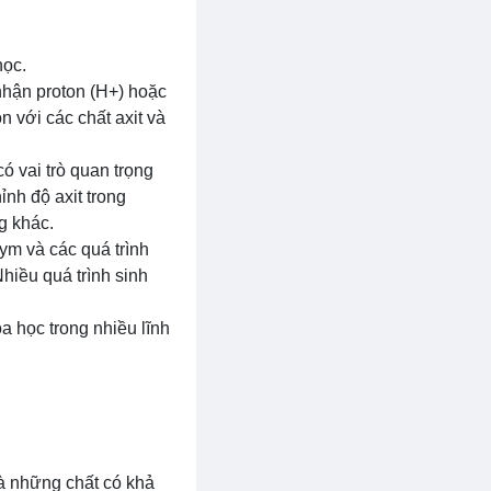
học.
nhận proton (H+) hoặc
n với các chất axit và
 vai trò quan trọng
nh độ axit trong
g khác.
ym và các quá trình
hiều quá trình sinh
a học trong nhiều lĩnh
là những chất có khả