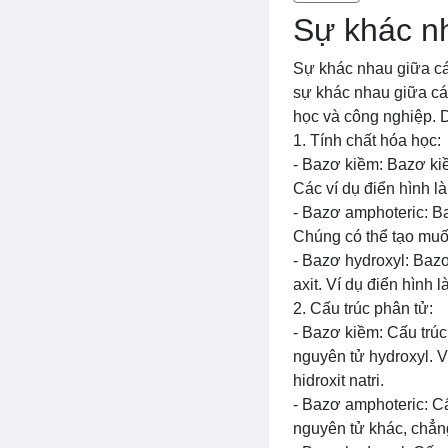
Sự khác nh
Sự khác nhau giữa các
sự khác nhau giữa các
học và công nghiệp. 
1. Tính chất hóa học:
- Bazơ kiềm: Bazơ ki
Các ví dụ điển hình là
- Bazơ amphoteric: B
Chúng có thể tạo muối
- Bazơ hydroxyl: Baz
axit. Ví dụ điển hình l
2. Cấu trúc phân tử:
- Bazơ kiềm: Cấu trúc
nguyên tử hydroxyl. V
hidroxit natri.
- Bazơ amphoteric: Cấ
nguyên tử khác, chẳn