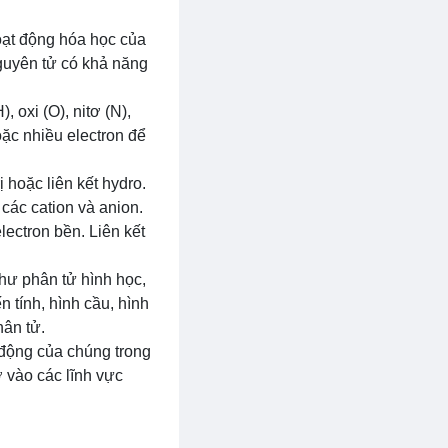
hoạt động hóa học của
guyên tử có khả năng
oxi (O), nitơ (N),
oặc nhiều electron để
ị hoặc liên kết hydro.
các cation và anion.
lectron bền. Liên kết
hư phân tử hình học,
n tính, hình cầu, hình
hân tử.
t động của chúng trong
 vào các lĩnh vực