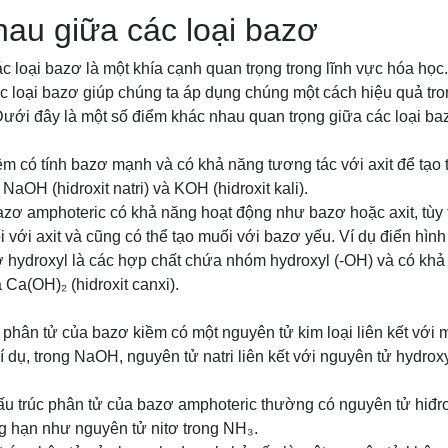
au giữa các loại bazơ
 loại bazơ là một khía cạnh quan trọng trong lĩnh vực hóa học.
 loại bazơ giúp chúng ta áp dụng chúng một cách hiệu quả tro
Dưới đây là một số điểm khác nhau quan trọng giữa các loại ba
ềm có tính bazơ mạnh và có khả năng tương tác với axit để tạo
 NaOH (hidroxit natri) và KOH (hidroxit kali).
azơ amphoteric có khả năng hoạt động như bazơ hoặc axit, tùy 
 với axit và cũng có thể tạo muối với bazơ yếu. Ví dụ điển hình
ơ hydroxyl là các hợp chất chứa nhóm hydroxyl (-OH) và có khả
à Ca(OH)₂ (hidroxit canxi).
 phân tử của bazơ kiềm có một nguyên tử kim loại liên kết với 
í dụ, trong NaOH, nguyên tử natri liên kết với nguyên tử hydrox
u trúc phân tử của bazơ amphoteric thường có nguyên tử hiđro 
g hạn như nguyên tử nitơ trong NH₃.