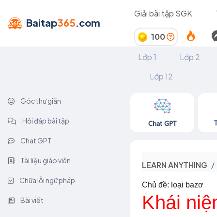
Giải bài tập SGK
Baitap
365
.com
100
Lớp 1
Lớp 2
Lớp 12
Góc thư giãn
Hỏi đáp bài tập
Chat GPT
Chat GPT
Tài liệu giáo viên
LEARN ANYTHING
Chữa lỗi ngữ pháp
Chủ đề: loại bazơ
Khái niệ
Bài viết