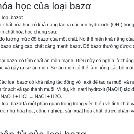
hóa học của loại bazơ
 loại bazơ:
 chất hóa học có khả năng tạo ra các ion hydroxide (OH-) tro
nh chất hóa học chung sau:
đo lường mức độ bazơ của một chất. Nó thể hiện khả năng của 
ộ bazơ càng cao, chất càng mạnh bazơ. Độ bazơ thường được
oại bazơ có tính chất ăn mòn mạnh. Điều này có nghĩa là chún
c và gây ra sự ăn mòn. Sự ăn mòn có thể làm hỏng các bề mặt k
 Các loại bazơ có khả năng tác động với axit để tạo ra muối và
từ axit và tạo thành muối. Ví dụ, khi natri hydroxit (NaOH) tác d
ng NaOH + HCl → NaCl + H2O.
 loại bazơ là một phần quan trọng trong việc hiểu về tính chất
 vực như hóa học, công nghiệp, sản xuất hóa chất, dược phẩm v