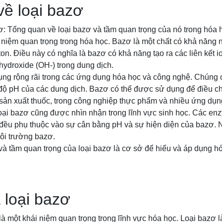
về loại bazơ
zơ: Tổng quan về loại bazơ và tầm quan trọng của nó trong hóa 
 niệm quan trọng trong hóa học. Bazơ là một chất có khả năng 
on. Điều này có nghĩa là bazơ có khả năng tạo ra các liên kết io
hydroxide (OH-) trong dung dịch.
ng rộng rãi trong các ứng dụng hóa học và công nghệ. Chúng có
 độ pH của các dung dịch. Bazơ có thể được sử dụng để điều chỉ
 sản xuất thuốc, trong công nghiệp thực phẩm và nhiều ứng dụn
ại bazơ cũng được nhìn nhận trong lĩnh vực sinh học. Các enz
 đều phụ thuộc vào sự cân bằng pH và sự hiện diện của bazơ. N
môi trường bazơ.
 tầm quan trọng của loại bazơ là cơ sở để hiểu và áp dụng hó
 loại bazơ
là một khái niệm quan trọng trong lĩnh vực hóa học. Loại bazơ 