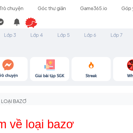
Trò chuyện
Góc thư giãn
Game365.io
Góp 
Lớp 3
Lớp 4
Lớp 5
Lớp 6
Lớp 7
Trò chuyện
Giải bài tập SGK
Streak
Wh
LOẠI BAZƠ
m về loại bazơ