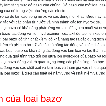
này làm tăng mức độ bazơ của chúng. Độ bazơ của một loại baz
g của nó trong việc nhường các electron.
azơ có độ tan cao trong nước và các dung môi khác. Điều này l
g tác với các phân tử nước và hình thành các ion hydroxide.
 Loại bazơ có khả năng phản ứng với axit để tạo ra muối và nướ
a bazơ tác động với ion hydroxonium của axit để tạo liên kết ion
 loại bazơ có tính chất kiềm, có khả năng tạo ra các dung dịch 
kiềm có pH cao hơn 7 và có khả năng tác động vào các chất axi
oại: Loại bazơ có khả năng tác động vào kim loại và tạo thành 
ng qua quá trình trao đổi ion giữa ion hydroxide của bazơ và ion
 loại bazơ đóng vai trò quan trọng trong các phản ứng hóa học.
ác động vào các chất axit và kim loại, và tham gia vào nhiều quá
của loại bazơ là điều cần thiết để nắm vững về khái niệm và ứn
 của loại bazơ