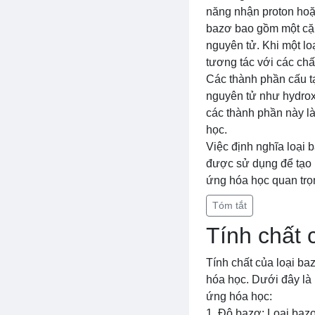
năng nhận proton hoặ
bazơ bao gồm một cặp 
nguyên tử. Khi một lo
tương tác với các chấ
Các thành phần cấu tạ
nguyên tử như hydrox
các thành phần này l
học.
Việc định nghĩa loại 
được sử dụng để tạo 
ứng hóa học quan trọn
Tóm tắt
Tính chất 
Tính chất của loại b
hóa học. Dưới đây là 
ứng hóa học:
1. Độ bazơ: Loại bazơ