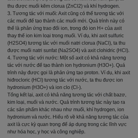
thu được muối kẽm clorua (ZnCl2) và khí hydrogen.
3. Tương tác với muối: Axit cũng có thể tương tác với
các muối để tạo thành các muối mới. Quá trình này có
thể là phản ứng trao đổi ion, trong đó ion H+ của axit
thay thế ion kim loại trong muối. Ví dụ, khi axit sulfuric
(H2SO4) tương tác với muối natri clorua (NaCl), ta thu
được muối natri sunfat (Na2SO4) và axit clohidric (HCl).
4. Tương tác với nước: Một số axit có khả năng tương
tác với nước để tạo thành ion hydronium (H3O+). Quá
trình này được gọi là phản ứng tạo proton. Ví dụ, khi axit
hiđrocloric (HCl) tương tác với nước, ta thu được ion
hydronium (H3O+) và ion clo (Cl-).
Tổng kết lại, axit có khả năng tương tác với chất bazơ,
kim loại, muối và nước. Quá trình tương tác này tạo ra
các sản phẩm khác nhau như muối, khí hydrogen, ion
hydronium và nước. Hiểu rõ về khả năng tương tác của
axit là cực kỳ quan trọng để áp dụng trong các lĩnh vực
như hóa học, y học và công nghiệp.