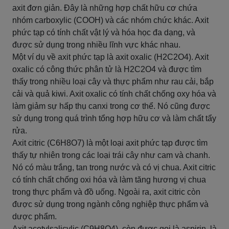
axit đơn giản. Đây là những hợp chất hữu cơ chứa
nhóm carboxylic (COOH) và các nhóm chức khác. Axit
phức tạp có tính chất vật lý và hóa học đa dạng, và
được sử dụng trong nhiều lĩnh vực khác nhau.
Một ví dụ về axit phức tạp là axit oxalic (H2C2O4). Axit
oxalic có công thức phân tử là H2C2O4 và được tìm
thấy trong nhiều loại cây và thực phẩm như rau cải, bắp
cải và quả kiwi. Axit oxalic có tính chất chống oxy hóa và
làm giảm sự hấp thụ canxi trong cơ thể. Nó cũng được
sử dụng trong quá trình tổng hợp hữu cơ và làm chất tẩy
rửa.
Axit citric (C6H8O7) là một loại axit phức tạp được tìm
thấy tự nhiên trong các loại trái cây như cam và chanh.
Nó có màu trắng, tan trong nước và có vị chua. Axit citric
có tính chất chống oxi hóa và làm tăng hương vị chua
trong thực phẩm và đồ uống. Ngoài ra, axit citric còn
được sử dụng trong ngành công nghiệp thực phẩm và
dược phẩm.
Axit acetylsalicylic (C9H8O4), còn được gọi là aspirin, là