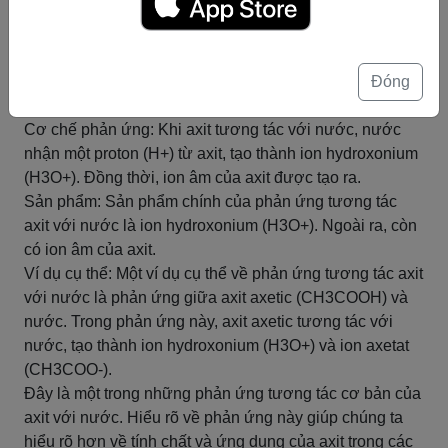
Phản ứng tương tác axit với nước là quá trình xảy ra khi
một axit tương tác với nước, tạo ra sản phẩm mới.
Trong phản ứng này, các phân tử axit tách ra thành ion
Đóng
hydroxonium (H3O+) và ion âm. Dưới đây là mô tả chi
tiết về phản ứng tương tác axit với nước:
Cơ chế phản ứng: Khi axit tương tác với nước, nước
nhận một proton (H+) từ axit, tạo thành ion hydroxonium
(H3O+). Đồng thời, ion âm của axit được tạo ra.
Sản phẩm: Sản phẩm chính của phản ứng tương tác
axit với nước là ion hydroxonium (H3O+). Ngoài ra, còn
có ion âm của axit.
Ví dụ cụ thể: Một ví dụ cụ thể về phản ứng tương tác axit
với nước là phản ứng giữa axit axetic (CH3COOH) và
nước. Trong phản ứng này, axit axetic tương tác với
nước, tạo thành ion hydroxonium (H3O+) và ion axetat
(CH3COO-).
Đây là một trong những phản ứng tương tác cơ bản của
axit với nước. Hiểu rõ về phản ứng này giúp chúng ta
hiểu rõ hơn về tính chất và ứng dụng của axit trong các