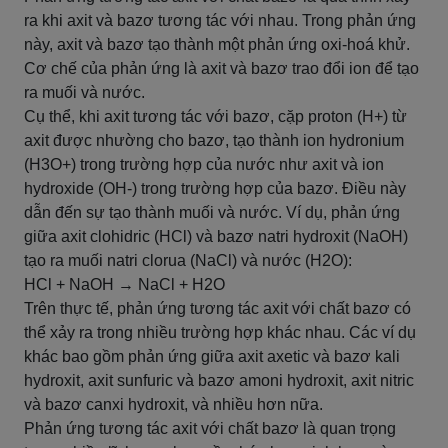
ra khi axit và bazơ tương tác với nhau. Trong phản ứng
này, axit và bazơ tạo thành một phản ứng oxi-hoá khử.
Cơ chế của phản ứng là axit và bazơ trao đổi ion để tạo
ra muối và nước.
Cụ thể, khi axit tương tác với bazơ, cặp proton (H+) từ
axit được nhường cho bazơ, tạo thành ion hydronium
(H3O+) trong trường hợp của nước như axit và ion
hydroxide (OH-) trong trường hợp của bazơ. Điều này
dẫn đến sự tạo thành muối và nước. Ví dụ, phản ứng
giữa axit clohidric (HCl) và bazơ natri hydroxit (NaOH)
tạo ra muối natri clorua (NaCl) và nước (H2O):
HCl + NaOH → NaCl + H2O
Trên thực tế, phản ứng tương tác axit với chất bazơ có
thể xảy ra trong nhiều trường hợp khác nhau. Các ví dụ
khác bao gồm phản ứng giữa axit axetic và bazơ kali
hydroxit, axit sunfuric và bazơ amoni hydroxit, axit nitric
và bazơ canxi hydroxit, và nhiều hơn nữa.
Phản ứng tương tác axit với chất bazơ là quan trọng