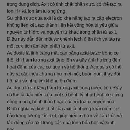
trong dung dịch. Axit có tính chất phân cực, có thể tạo ra
ion H+ và ion âm tương ứng.
Sự phân cực của axit là do khả năng tạo ra cặp electron
không liên kết, tạo thành liên kết cộng hóa trị yếu giữa
nguyên tử hidro và nguyên tử khác trong phân tử axit.
Điều này dẫn đến một sự chênh lệch điện tích và tạo ra
một cực tích âm trên phân tử axit.
Acidosis là tình trạng mất cân bằng acid-bazơ trong cơ
thể, khi hàm lượng axit tăng lên và gây ảnh hưởng đến
hoạt động của các cơ quan và hệ thống. Acidosis có thể
gây ra các triệu chứng như mệt mỏi, buồn nôn, thay đổi
hô hấp và nhịp tim không ổn định.
Aciduria là sự tăng hàm lượng axit trong nước tiểu. Đây
có thể là dấu hiệu của một số bệnh lý như bệnh xơ cứng
động mạch, bệnh thận hoặc các rối loạn chuyển hóa.
Định nghĩa và tính chất của axit là những khái niệm cơ
bản trong tương tác axit, giúp hiểu rõ hơn về cấu trúc và
tác động của axit trong các quá trình hóa học và sinh
học.