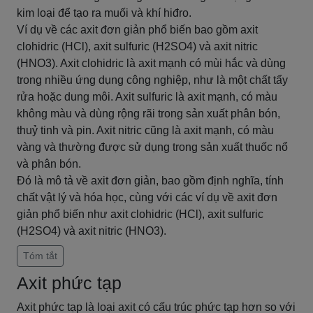
kim loại để tạo ra muối và khí hiđro.
Ví dụ về các axit đơn giản phổ biến bao gồm axit
clohidric (HCl), axit sulfuric (H2SO4) và axit nitric
(HNO3). Axit clohidric là axit mạnh có mùi hắc và dùng
trong nhiều ứng dụng công nghiệp, như là một chất tẩy
rửa hoặc dung môi. Axit sulfuric là axit mạnh, có màu
không màu và dùng rộng rãi trong sản xuất phân bón,
thuỷ tinh và pin. Axit nitric cũng là axit mạnh, có màu
vàng và thường được sử dụng trong sản xuất thuốc nổ
và phân bón.
Đó là mô tả về axit đơn giản, bao gồm định nghĩa, tính
chất vật lý và hóa học, cùng với các ví dụ về axit đơn
giản phổ biến như axit clohidric (HCl), axit sulfuric
(H2SO4) và axit nitric (HNO3).
Tóm tắt
Axit phức tạp
Axit phức tạp là loại axit có cấu trúc phức tạp hơn so với