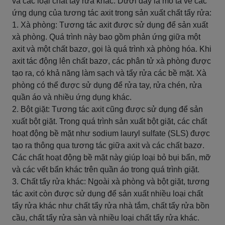
và các loại chất tẩy rửa khác. Dưới đây là mô tả về các
ứng dụng của tương tác axit trong sản xuất chất tẩy rửa:
1. Xà phòng: Tương tác axit được sử dụng để sản xuất
xà phòng. Quá trình này bao gồm phản ứng giữa một
axit và một chất bazơ, gọi là quá trình xà phòng hóa. Khi
axit tác động lên chất bazơ, các phân tử xà phòng được
tạo ra, có khả năng làm sạch và tẩy rửa các bề mặt. Xà
phòng có thể được sử dụng để rửa tay, rửa chén, rửa
quần áo và nhiều ứng dụng khác.
2. Bột giặt: Tương tác axit cũng được sử dụng để sản
xuất bột giặt. Trong quá trình sản xuất bột giặt, các chất
hoạt động bề mặt như sodium lauryl sulfate (SLS) được
tạo ra thông qua tương tác giữa axit và các chất bazơ.
Các chất hoạt động bề mặt này giúp loại bỏ bụi bẩn, mỡ
và các vết bẩn khác trên quần áo trong quá trình giặt.
3. Chất tẩy rửa khác: Ngoài xà phòng và bột giặt, tương
tác axit còn được sử dụng để sản xuất nhiều loại chất
tẩy rửa khác như chất tẩy rửa nhà tắm, chất tẩy rửa bồn
cầu, chất tẩy rửa sàn và nhiều loại chất tẩy rửa khác.