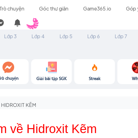
Trò chuyện
Góc thư giãn
Game365.io
Góp 
Lớp 3
Lớp 4
Lớp 5
Lớp 6
Lớp 7
Trò chuyện
Giải bài tập SGK
Streak
Wh
HIDROXIT KẼM
m về Hidroxit Kẽm