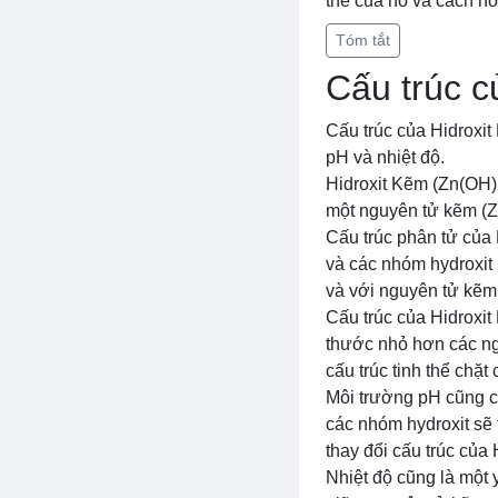
thể của nó và cách nó
Tóm tắt
Cấu trúc c
Cấu trúc của Hidroxi
pH và nhiệt độ.
Hidroxit Kẽm (Zn(OH)2
một nguyên tử kẽm (Z
Cấu trúc phân tử của 
và các nhóm hydroxit 
và với nguyên tử kẽm, 
Cấu trúc của Hidroxi
thước nhỏ hơn các ng
cấu trúc tinh thể chặt 
Môi trường pH cũng c
các nhóm hydroxit sẽ 
thay đổi cấu trúc của
Nhiệt độ cũng là một 