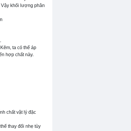
. Vậy khối lượng phân
ẽm
.
 Kẽm, ta có thể áp
ến hợp chất này.
h chất vật lý đặc
hể thay đổi nhẹ tùy