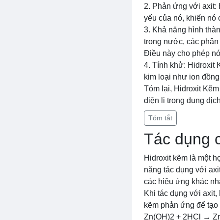
2. Phản ứng với axit:
yếu của nó, khiến nó 
3. Khả năng hình thàn
trong nước, các phân 
Điều này cho phép nó
4. Tính khử: Hidroxit
kim loại như ion đồng
Tóm lại, Hidroxit Kẽm
điện li trong dung dị
Tóm tắt
Tác dụng c
Hidroxit kẽm là một h
năng tác dụng với axi
các hiệu ứng khác nh
Khi tác dụng với axit, 
kẽm phản ứng để tạo 
Zn(OH)2 + 2HCl → Z