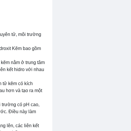
uyên tử, môi trường
Hidroxit Kẽm bao gồm
tử kẽm nằm ở trung tâm
ên kết hidro với nhau
n tử kẽm có kích
au hơn và tạo ra một
 trường có pH cao,
ước. Điều này làm
g lên, các liên kết