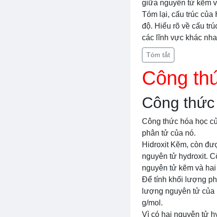
giữa nguyên tử kẽm và
Tóm lại, cấu trúc của
độ. Hiểu rõ về cấu tr
các lĩnh vực khác nha
Tóm tắt
Công thứ
Công thức
Công thức hóa học củ
phân tử của nó.
Hidroxit Kẽm, còn đư
nguyên tử hydroxit. 
nguyên tử kẽm và hai 
Để tính khối lượng ph
lượng nguyên tử của 
g/mol.
Vì có hai nguyên tử h