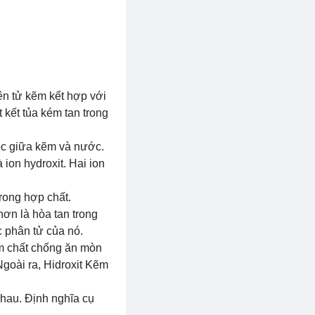
n tử kẽm kết hợp với
 kết tủa kém tan trong
ọc giữa kẽm và nước.
ion hydroxit. Hai ion
rong hợp chất.
hơn là hòa tan trong
c phân tử của nó.
m chất chống ăn mòn
Ngoài ra, Hidroxit Kẽm
nhau. Định nghĩa cụ