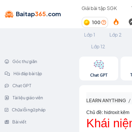
Giải bài tập SGK
Baitap
365
.com
100
Lớp 1
Lớp 2
Lớp 12
Góc thư giãn
Hỏi đáp bài tập
Chat GPT
Chat GPT
Tài liệu giáo viên
LEARN ANYTHING
Chữa lỗi ngữ pháp
Chủ đề: hidroxit kẽm
Khái niệ
Bài viết