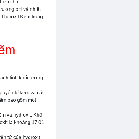
 hợp chất.
trường pH và nhiệt
a Hidroxit Kẽm trong
Kẽm
ách tính khối lượng
nguyên tố kẽm và các
 Kẽm bao gồm một
ẽm và hydroxit. Khối
oxit là khoảng 17.01
ên tử của hydroxit