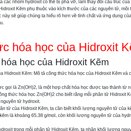
 các nhóm hydroxit có thể bị phá vỡ, làm thay đổi cấu trúc của
 Hidroxit Kẽm phụ thuộc vào kích thước của các nguyên tử, môi 
úc này sẽ giúp chúng ta hiểu rõ hơn về tính chất và ứng dụng củ
u.
c hóa học của Hidroxit 
 hóa học của Hidroxit Kẽm
a Hidroxit Kẽm: Mô tả công thức hóa học của Hidroxit Kẽm và c
ợc gọi là Zn(OH)2, là một hợp chất hóa học được tạo thành từ 
Công thức hóa học Zn(OH)2 cho biết rằng mỗi phân tử Hidroxit
nguyên tử hydroxit.
ân tử của Hidroxit Kẽm, ta cần biết khối lượng nguyên tử của k
kẽm là khoảng 65.38 g/mol, còn khối lượng nguyên tử của hydr
ydroxit trong mỗi phân tử Hidroxit Kẽm, ta nhân khối lượng nguy