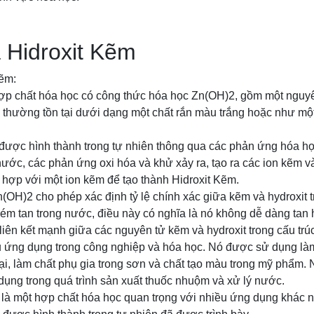
 Hidroxit Kẽm
Kẽm:
hợp chất hóa học có công thức hóa học Zn(OH)2, gồm một nguyê
 thường tồn tại dưới dạng một chất rắn màu trắng hoặc như một
được hình thành trong tự nhiên thông qua các phản ứng hóa h
nước, các phản ứng oxi hóa và khử xảy ra, tạo ra các ion kẽm và 
t hợp với một ion kẽm để tạo thành Hidroxit Kẽm.
OH)2 cho phép xác định tỷ lệ chính xác giữa kẽm và hydroxit t
kém tan trong nước, điều này có nghĩa là nó không dễ dàng tan 
liên kết mạnh giữa các nguyên tử kẽm và hydroxit trong cấu trú
u ứng dụng trong công nghiệp và hóa học. Nó được sử dụng là
ại, làm chất phụ gia trong sơn và chất tạo màu trong mỹ phẩm. 
ụng trong quá trình sản xuất thuốc nhuộm và xử lý nước.
 là một hợp chất hóa học quan trọng với nhiều ứng dụng khác 