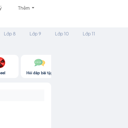
ý
Thêm
Lớp 8
Lớp 9
Lớp 10
Lớp 11
eel
Hỏi đáp bài tập
Góc thư giãn
Game365.