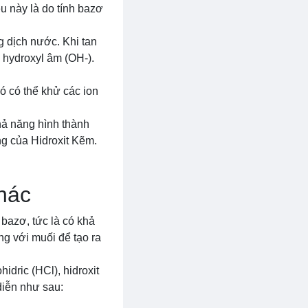
u này là do tính bazơ
g dịch nước. Khi tan
 hydroxyl âm (OH-).
ó có thể khử các ion
hả năng hình thành
ng của Hidroxit Kẽm.
hác
bazơ, tức là có khả
ng với muối để tạo ra
hidric (HCl), hidroxit
diễn như sau: