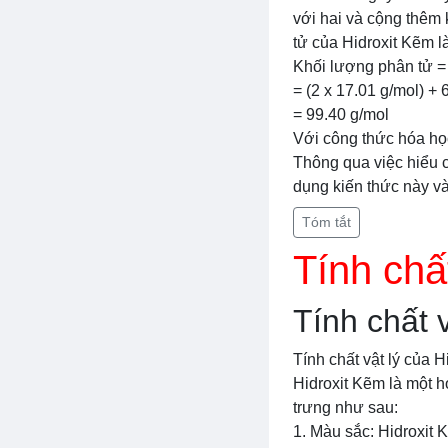
với hai và cộng thêm
tử của Hidroxit Kẽm là
Khối lượng phân tử = 
= (2 x 17.01 g/mol) + 
= 99.40 g/mol
Với công thức hóa họ
Thông qua việc hiểu c
dụng kiến thức này và
Tóm tắt
Tính chấ
Tính chất 
Tính chất vật lý của H
Hidroxit Kẽm là một h
trưng như sau:
1. Màu sắc: Hidroxit 