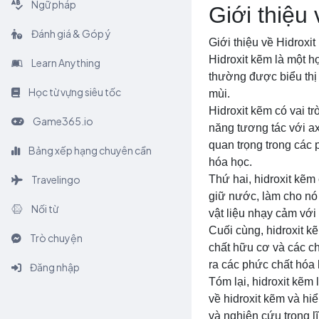
Ngữ pháp
Giới thiệu
Đánh giá & Góp ý
Giới thiệu về Hidroxi
Hidroxit kẽm là một h
Learn Anything
thường được biểu thị
Học từ vựng siêu tốc
mùi.
Hidroxit kẽm có vai t
Game365.io
năng tương tác với ax
quan trọng trong các 
Bảng xếp hạng chuyên cần
hóa học.
Travelingo
Thứ hai, hidroxit kẽm
giữ nước, làm cho nó
Nối từ
vật liệu nhạy cảm với
Cuối cùng, hidroxit k
Trò chuyện
chất hữu cơ và các ch
ra các phức chất hóa 
Đăng nhập
Tóm lại, hidroxit kẽm
về hidroxit kẽm và hiể
và nghiên cứu trong l