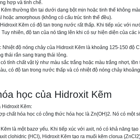
ổng hợp và tinh chế.
t Kẽm thường tồn tại dưới dạng bột mịn hoặc tinh thể không mà
al hoặc amorphous (không có cấu trúc tinh thể đều).
 Hidroxit Kẽm có độ tan trong nước rất thấp. Khi tiếp xúc với nư
 Tuy nhiên, độ tan của nó tăng lên khi có sự hiện diện của các 
: Nhiệt độ nóng chảy của Hidroxit Kẽm là khoảng 125-150 độ C.
g thái rắn sang trạng thái lỏng.
 có tính chất vật lý như màu sắc trắng hoặc màu trắng nhợt, tồn
àu, có độ tan trong nước thấp và có nhiệt độ nóng chảy khoản
hóa học của Hidroxit Kẽm
 Hidroxit Kẽm:
ợp chất hóa học có công thức hóa học là Zn(OH)2. Nó có một số
t Kẽm là một bazơ yếu. Khi tiếp xúc với axit, nó có khả năng tạo
axit clohidric (HCl), Hidroxit Kẽm tạo ra muối kẽm clorua (ZnCl