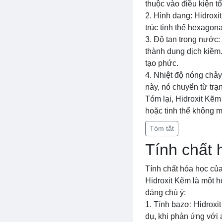
thuộc vào điều kiện t
2. Hình dạng: Hidroxi
trúc tinh thể hexagon
3. Độ tan trong nước:
thành dung dịch kiềm.
tạo phức.
4. Nhiệt độ nóng chảy
này, nó chuyển từ trạn
Tóm lại, Hidroxit Kẽm
hoặc tinh thể không m
Tóm tắt
Tính chất 
Tính chất hóa học của
Hidroxit Kẽm là một h
đáng chú ý:
1. Tính bazơ: Hidroxi
dụ, khi phản ứng với 