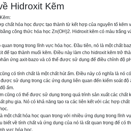
 về Hidroxit Kẽm
t Kẽm:
ợp chất hóa học được tạo thành từ kết hợp của nguyên tố kẽm v
 bằng công thức hóa học Zn(OH)2. Hidroxit kẽm có màu trắng v
rò quan trọng trong lĩnh vực hóa học. Đầu tiên, nó là một chất b
it để tạo thành muối kẽm. Điều này làm cho hidroxit kẽm trở th
phản ứng axit-bazo và có thể được sử dụng để điều chỉnh độ pH
 cũng có tính chất là một chất hút ẩm. Điều này có nghĩa là nó c
 được sử dụng trong các ứng dụng liên quan đến kiểm soát độ
 độ ẩm.
ẽm cũng có thể được sử dụng trong quá trình sản xuất các chất
ất phụ gia. Nó có khả năng tạo ra các liên kết với các hợp chất
học.
 là một chất hóa học quan trọng với nhiều ứng dụng trong lĩnh 
u biết về tính chất và ứng dụng của nó là rất quan trọng để có t
ĩnh vực hóa học.