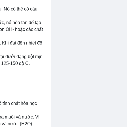
u. Nó có thể có cấu
ớc, nó hòa tan để tạo
ion OH- hoặc các chất
 Khi đạt đến nhiệt độ
 tại dưới dạng bột mịn
g 125-150 độ C.
 tính chất hóa học
 ra muối và nước. Ví
2) và nước (H2O).