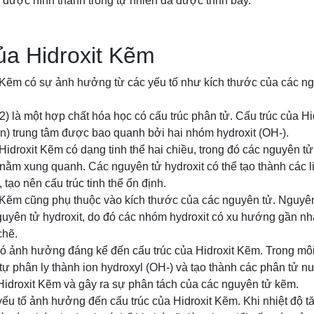
 được hình thành trong tự nhiên đã được trình bày.
ủa Hidroxit Kẽm
t Kẽm có sự ảnh hưởng từ các yếu tố như kích thước của các ng
) là một hợp chất hóa học có cấu trúc phân tử. Cấu trúc của 
n) trung tâm được bao quanh bởi hai nhóm hydroxit (OH-).
Hidroxit Kẽm có dạng tinh thể hai chiều, trong đó các nguyên 
nằm xung quanh. Các nguyên tử hydroxit có thể tạo thành các li
tạo nên cấu trúc tinh thể ổn định.
t Kẽm cũng phụ thuộc vào kích thước của các nguyên tử. Nguyê
uyên tử hydroxit, do đó các nhóm hydroxit có xu hướng gần nh
chẽ.
ó ảnh hưởng đáng kể đến cấu trúc của Hidroxit Kẽm. Trong môi
tự phân ly thành ion hydroxyl (OH-) và tạo thành các phân tử n
 Hidroxit Kẽm và gây ra sự phân tách của các nguyên tử kẽm.
yếu tố ảnh hưởng đến cấu trúc của Hidroxit Kẽm. Khi nhiệt độ tăn