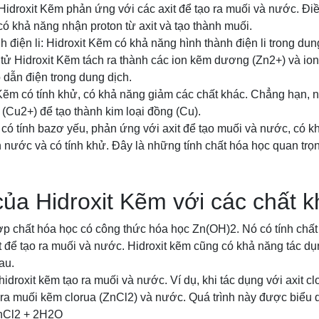
 Hidroxit Kẽm phản ứng với các axit để tạo ra muối và nước. Điề
có khả năng nhận proton từ axit và tạo thành muối.
h điện li: Hidroxit Kẽm có khả năng hình thành điện li trong dun
tử Hidroxit Kẽm tách ra thành các ion kẽm dương (Zn2+) và ion
 dẫn điện trong dung dịch.
 Kẽm có tính khử, có khả năng giảm các chất khác. Chẳng hạn, n
 (Cu2+) để tạo thành kim loại đồng (Cu).
 có tính bazơ yếu, phản ứng với axit để tạo muối và nước, có k
ch nước và có tính khử. Đây là những tính chất hóa học quan trọ
ủa Hidroxit Kẽm với các chất k
ợp chất hóa học có công thức hóa học Zn(OH)2. Nó có tính chất 
t để tạo ra muối và nước. Hidroxit kẽm cũng có khả năng tác dụ
au.
hidroxit kẽm tạo ra muối và nước. Ví dụ, khi tác dụng với axit clo
ra muối kẽm clorua (ZnCl2) và nước. Quá trình này được biểu 
nCl2 + 2H2O